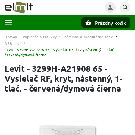
Prázdny košík
Hľadať
Domov
Vypínače a zásuvky
Prémiové & Modulárne série
/
/
/
ABB Levit
/
Levit - 3299H-A21908 65 - Vysielač RF, kryt, nástenný, 1-tlač. -
červená/dymová čierna
Levit - 3299H-A21908 65 -
Vysielač RF, kryt, nástenný, 1-
tlač. - červená/dymová čierna