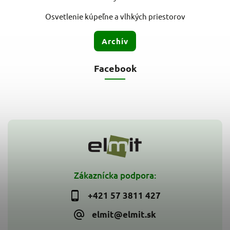
Osvetlenie kúpeľne a vlhkých priestorov
Archív
Facebook
Zákaznícka podpora:
+421 57 3811 427
elmit@elmit.sk