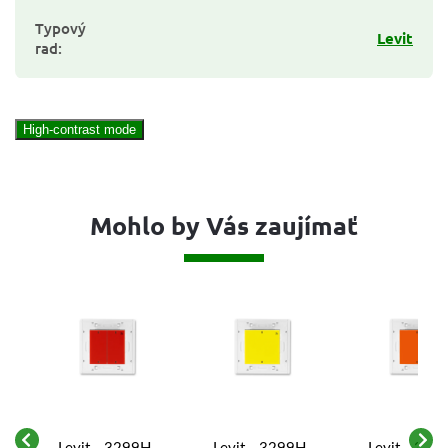
Typový
Levit
rad
:
High-contrast mode
Mohlo by Vás zaujímať