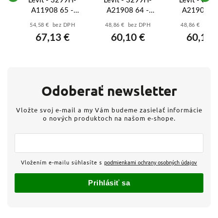
-
Levit - 3299H-
Levit - 3299H-
Levit - 329
A11908 65 -
A21908 64 -
A21908 66
t,
Vysielač RF, kryt,
Vysielač RF, kryt,
Vysielač RF, 
54,58 € bez DPH
48,86 € bez DPH
48,86 € bez 
 -
nástenný, 2-tlač. -
nástenný, 1-tlač. -
nástenný, 1-tl
67,13 €
60,10 €
60,10 
rna
červená/dymová
žltá/dymová čierna
oranžová/dy
čierna
čierna
Odoberať newsletter
Vložte svoj e-mail a my Vám budeme zasielať informácie
o nových produktoch na našom e-shope.
Vložením e-mailu súhlasíte s
podmienkami ochrany osobných údajov
Prihlásiť sa