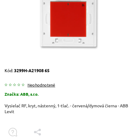
Kód:
3299H-A21908 65
Neohodnotené
Značka:
ABB, s.r.o.
Vysielač RF, kryt, nástenný, 1-tlač. - červená/dymová čierna - ABB
Levit