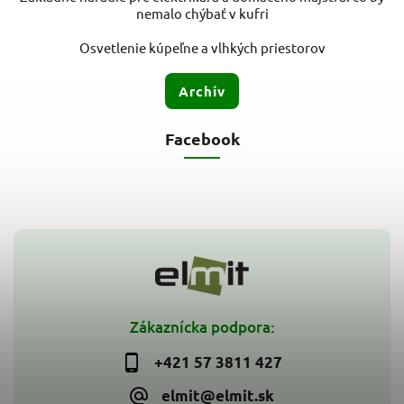
nemalo chýbať v kufri
Osvetlenie kúpeľne a vlhkých priestorov
Archív
Facebook
Zákaznícka podpora:
+421 57 3811 427
elmit@elmit.sk