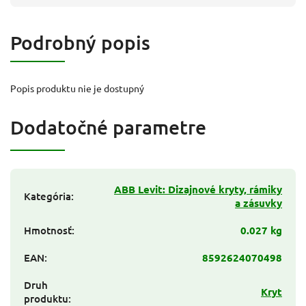
Podrobný popis
Popis produktu nie je dostupný
Dodatočné parametre
ABB Levit: Dizajnové kryty, rámiky
Kategória
:
a zásuvky
Hmotnosť
:
0.027 kg
EAN
:
8592624070498
Druh
Kryt
produktu
: