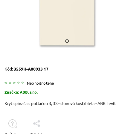
Kód:
3559H-A00933 17
Neohodnotené
Značka:
ABB, s.r.o.
Kryt spínača s potlačou 3, 3S - slonová kosť/biela - ABB Levit