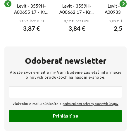
-
Levit - 3559H-
Levit - 3559H-
Levit - 355
yt
A00655 17 - Kryt
A00662 17 - Kryt
A00933 16 - 
5,
spínača s potlačou
spínača delený s
spínača s pot
3,15 € bez DPH
3,12 € bez DPH
2,09 € bez 
-
2, 2S - slonová
potlačou 1/0+1/0
3, 3S - šedá/
3,87 €
3,84 €
2,57 €
a
kosť/biela
- slonová
kosť/biela
Odoberať newsletter
Vložte svoj e-mail a my Vám budeme zasielať informácie
o nových produktoch na našom e-shope.
Vložením e-mailu súhlasíte s
podmienkami ochrany osobných údajov
Prihlásiť sa