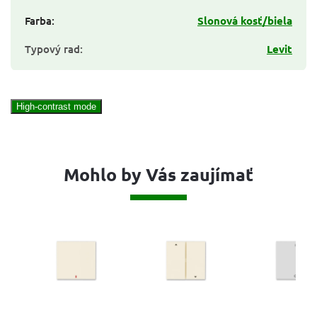
Farba
:
Slonová kosť/biela
Typový rad
:
Levit
High-contrast mode
Mohlo by Vás zaujímať