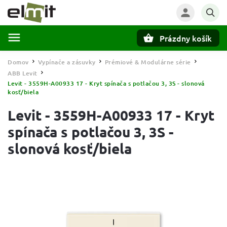
Prázdny košík
Hľadať
Domov
Vypínače a zásuvky
Prémiové & Modulárne série
/
/
/
ABB Levit
/
Levit - 3559H-A00933 17 - Kryt spínača s potlačou 3, 3S - slonová
kosť/biela
Levit - 3559H-A00933 17 - Kryt
spínača s potlačou 3, 3S -
slonová kosť/biela