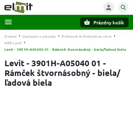
Prázdny košík
Hľadať
Domov
Vypínače a zásuvky
Prémiové & Modulárne série
/
/
/
ABB Levit
/
Levit - 3901H-A05040 01 - Rámček štvornásobný - biela/ľadová biela
Levit - 3901H-A05040 01 -
Rámček štvornásobný - biela/
ľadová biela