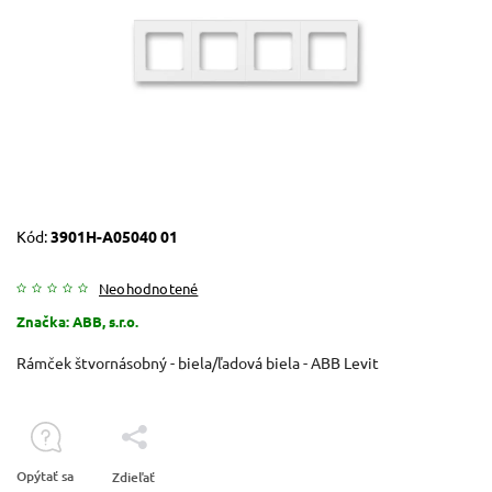
Kód:
3901H-A05040 01
Neohodnotené
Značka:
ABB, s.r.o.
Rámček štvornásobný - biela/ľadová biela - ABB Levit
Opýtať sa
Zdieľať