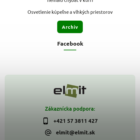
Osvetlenie kúpeľne a vlhkých priestorov
Archív
Facebook
Zákaznícka podpora:
+421 57 3811 427
elmit@elmit.sk