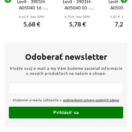
-
Levit - 3901H-
Levit - 3901H-
Levit - 390
A05040 16 -
A05040 03 -
A05050 01
Rámček
Rámček
Rámček
4,62 € bez DPH
4,70 € bez DPH
5,87 € bez 
-
štvornásobný -
štvornásobný -
päťnásobný
5,68 €
5,78 €
7,22 €
á
šedá/biela
biela/biela
biela/ľadová 
Odoberať newsletter
Vložte svoj e-mail a my Vám budeme zasielať informácie
o nových produktoch na našom e-shope.
Vložením e-mailu súhlasíte s
podmienkami ochrany osobných údajov
Prihlásiť sa