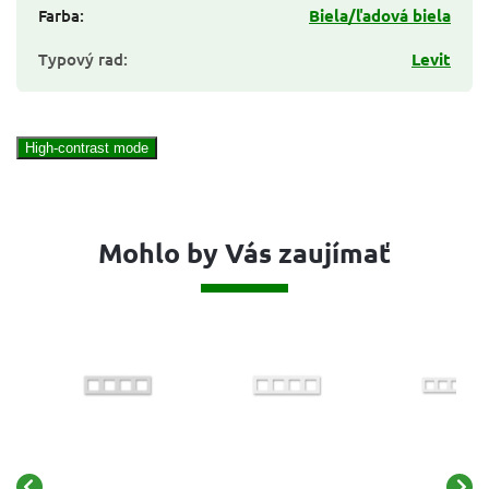
Farba
:
Biela/ľadová biela
Typový rad
:
Levit
High-contrast mode
Mohlo by Vás zaujímať