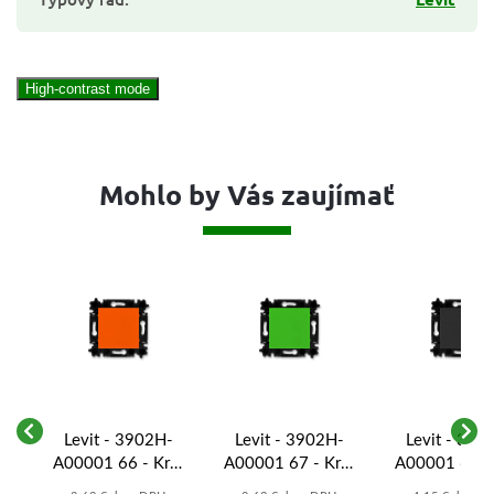
High-contrast mode
Mohlo by Vás zaujímať
-
Levit - 3902H-
Levit - 3902H-
Levit - 390
yt
A00001 66 - Kryt
A00001 67 - Kryt
A00001 63 - 
5,
zaslepovací -
zaslepovací -
zaslepovací -