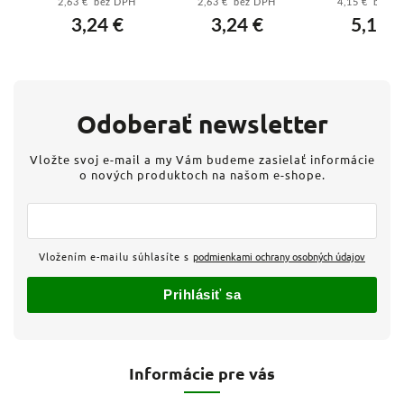
2,63 € bez DPH
2,63 € bez DPH
4,15 € bez 
-
oranžová
zelená
3,24 €
3,24 €
5,10 €
a
Odoberať newsletter
Vložte svoj e-mail a my Vám budeme zasielať informácie
o nových produktoch na našom e-shope.
Vložením e-mailu súhlasíte s
podmienkami ochrany osobných údajov
Prihlásiť sa
Informácie pre vás