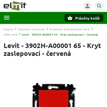
Prázdny košík
Hľadať
Domov
Vypínače a zásuvky
Prémiové & Modulárne série
/
/
/
ABB Levit
Levit - 3902H-A00001 65 - Kryt zaslepovací - červená
/
Levit - 3902H-A00001 65 - Kryt
zaslepovací - červená