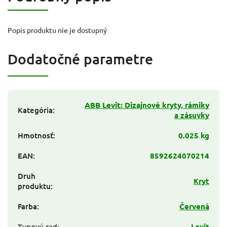
Popis produktu nie je dostupný
Dodatočné parametre
ABB Levit: Dizajnové kryty, rámiky
Kategória
:
a zásuvky
Hmotnosť
:
0.025 kg
EAN
:
8592624070214
Druh
Kryt
produktu
:
Farba
:
Červená
Typový rad
:
Levit