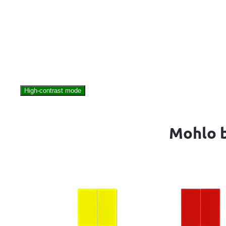
High-contrast mode
Mohlo b