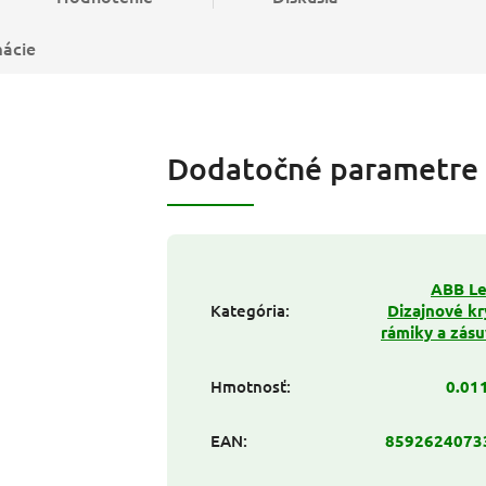
mácie
Dodatočné parametre
ABB Le
Kategória
:
Dizajnové kr
rámiky a zás
Hmotnosť
:
0.01
EAN
:
8592624073