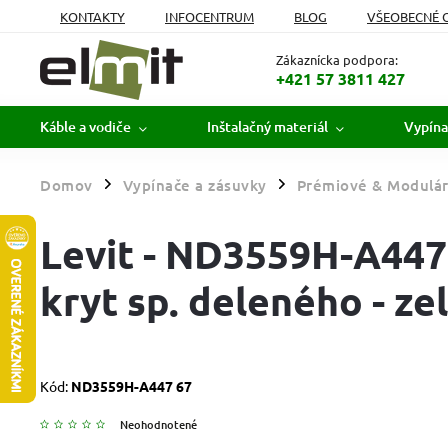
KONTAKTY
INFOCENTRUM
BLOG
VŠEOBECNÉ 
MOJA OBJEDNÁVKA
Zákaznícka podpora:
+421 57 3811 427
Káble a vodiče
Inštalačný materiál
Vypína
Domov
Vypínače a zásuvky
Prémiové & Modulár
/
/
Levit - ND3559H-A447 
kryt sp. deleného - ze
Kód:
ND3559H-A447 67
Neohodnotené