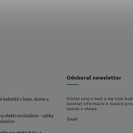
Odoberať newsletter
á kabeláž v byte, dome a
Vložte svoj e-mail a my Vám bu
zasielať informácie o nových pr
našom e-shope.
ny elektroinštalácie – výšky
Email
ypínačov
die pre elektrikára a