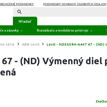
OBCHODNÉ PODMIENKY
PODMIENKY OCHRANY OSOBNÝCH ÚDAJOV
Hľadať
če a zásuvky
Rozvádzače a modulárne prístroje
ne série
ABB Levit
Levit - ND3559H-A447 67 - (ND) V
/
/
67 - (ND) Výmenný diel 
lená
Značka