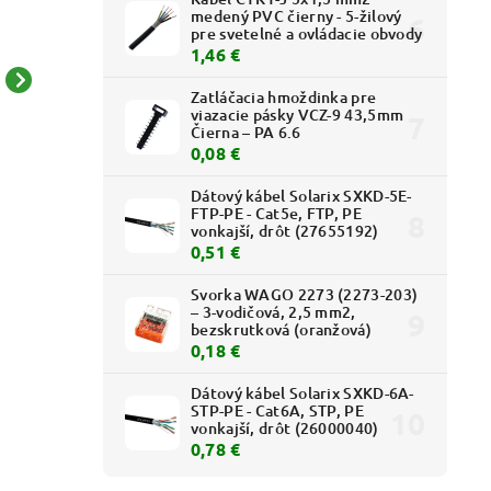
medený PVC čierny - 5-žilový
pre svetelné a ovládacie obvody
1,46 €
Levit - ND3559H-A447/1
Levit - ND3559H-A447/1
Zatláčacia hmoždinka pre
viazacie pásky VCZ-9 43,5mm
64 - (ND) Výmenný diel
63 - (ND) Výmenný diel
Čierna – PA 6.6
pre kryt sp. žalúziového -
pre kryt sp. žalúziového -
0,08 €
2,40 € bez DPH
3,59 € bez DPH
žltá
onyx
2,95 €
4,42 €
Dátový kábel Solarix SXKD-5E-
FTP-PE - Cat5e, FTP, PE
vonkajší, drôt (27655192)
0,51 €
Svorka WAGO 2273 (2273-203)
– 3-vodičová, 2,5 mm2,
bezskrutková (oranžová)
0,18 €
Dátový kábel Solarix SXKD-6A-
STP-PE - Cat6A, STP, PE
vonkajší, drôt (26000040)
0,78 €