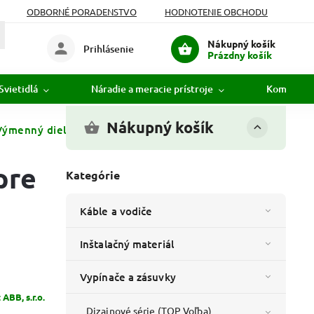
ODBORNÉ PORADENSTVO
HODNOTENIE OBCHODU
Nákupný košík
Prihlásenie
Prázdny košík
Svietidlá
Náradie a meracie prístroje
Komunikác
Nákupný košík
ýmenný diel pre kryt sp. deleného - zelená
pre
Kategórie
Káble a vodiče
Inštalačný materiál
Vypínače a zásuvky
:
ABB, s.r.o.
Dizajnové série (TOP Voľba)