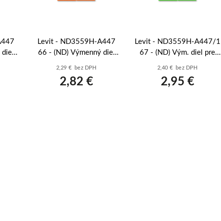
A447
Levit - ND3559H-A447
Levit - ND3559H-A447/1
diel
66 - (ND) Výmenný diel
67 - (ND) Vým. diel pre
ho -
pre kryt sp. deleného -
kryt sp. žalúziového -
2,29 € bez DPH
2,40 € bez DPH
oranžová
zelená
2,82 €
2,95 €