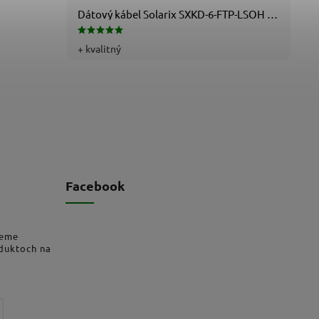
Dátový kábel Solarix SXKD-6-FTP-LSOH - Cat6, FTP, LSOH, drôt (26000005)
+ kvalitný
Facebook
deme
oduktoch na