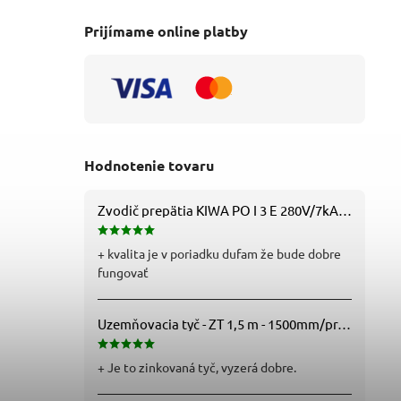
Prijímame online platby
Hodnotenie tovaru
Zvodič prepätia KIWA PO I 3 E 280V/7kA B+C+D (T1+T2+T3) 3P - 81.201
+ kvalita je v poriadku dufam že bude dobre
fungovať
Uzemňovacia tyč - ZT 1,5 m - 1500mm/pr.25mm - Fe/Zn - f712112
+ Je to zinkovaná tyč, vyzerá dobre.