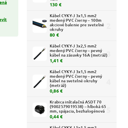
ená
130 €
Kábel CYKY-J 3x1,5 mm2
evit
medený PVC čierny – 100m
akciové balenie pre svetelné
okruhy
80 €
Kábel CYKY-J 3x2,5 mm2
medený PVC čierny – pevný
kábel na zásuvky 16A (metráž)
1,41 €
Kábel CYKY-J 3x1,5 mm2
medený PVC čierny – pevný
kábel na svetelné okruhy
(metráž)
0,86 €
Krabica inštalačná ASDT 70
(9002579019538) – hlboká 65
mm, spájacia, bezhalogénová
0,44 €
Kábel CYKY-J 5x1,5 mm2