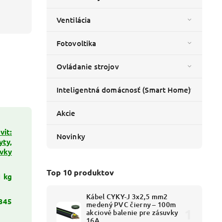
Ventilácia
Fotovoltika
Ovládanie strojov
Inteligentná domácnosť (Smart Home)
Akcie
vit:
Novinky
yty,
uvky
Top 10 produktov
1 kg
Kábel CYKY-J 3x2,5 mm2
345
medený PVC čierny – 100m
akciové balenie pre zásuvky
16A