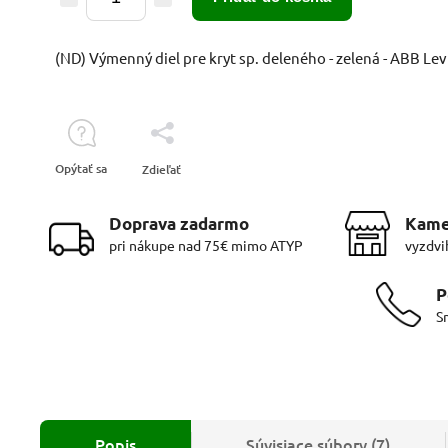
(ND) Výmenný diel pre kryt sp. deleného - zelená - ABB Lev
Opýtať sa
Zdieľať
Doprava zadarmo
Kame
pri nákupe nad 75€ mimo ATYP
vyzdvi
P
S
Popis
Súvisiace súbory (7)