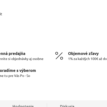
it
nná predajňa
Objemové zľavy
hnite si objednávky aj osobne
1% za každých 100€ až d
oradíme s výberom
me tu pre Vás Po - So
Hodnotenie
Diskusia