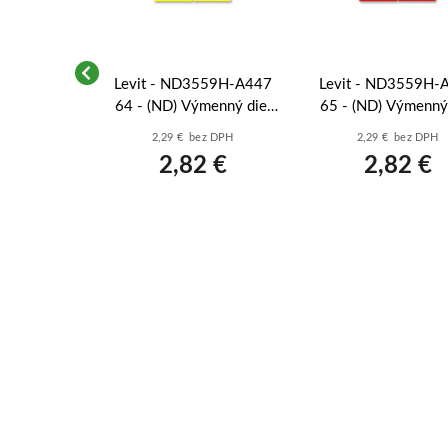
59H-A447/1
Levit - ND3559H-A447
Levit - ND3559H-
. diel pre
64 - (ND) Výmenný diel
65 - (ND) Výmenný 
úziového -
pre kryt spínača deleného
pre kryt sp. delené
z DPH
2,29 € bez DPH
2,29 € bez DPH
ná
- žltá
červená
 €
2,82 €
2,82 €