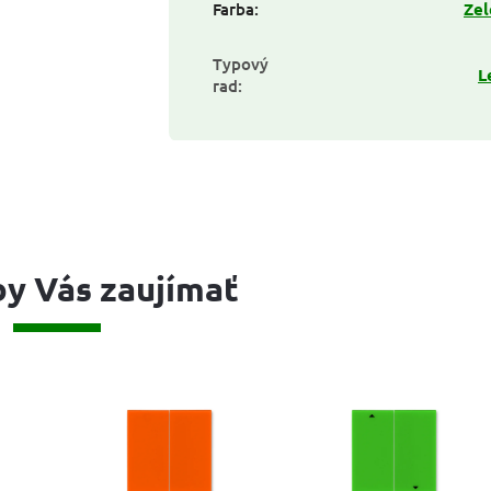
Farba
:
Zel
Typový
L
rad
:
y Vás zaujímať