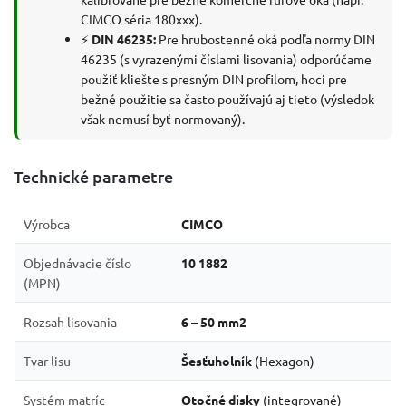
CIMCO séria 180xxx).
⚡
DIN 46235:
Pre hrubostenné oká podľa normy DIN
46235 (s vyrazenými číslami lisovania) odporúčame
použiť kliešte s presným DIN profilom, hoci pre
bežné použitie sa často používajú aj tieto (výsledok
však nemusí byť normovaný).
Technické parametre
Výrobca
CIMCO
Objednávacie číslo
10 1882
(MPN)
Rozsah lisovania
6 – 50 mm2
Tvar lisu
Šesťuholník
(Hexagon)
Systém matríc
Otočné disky
(integrované)