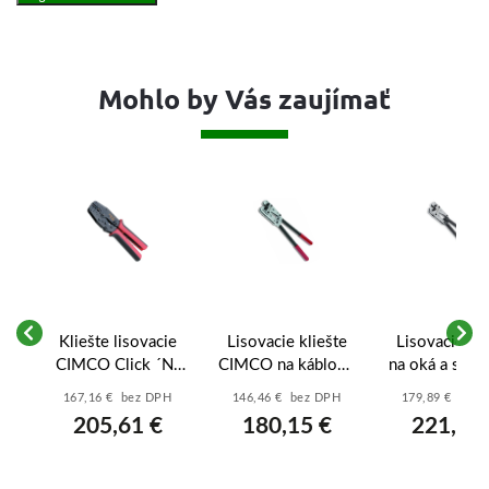
Mohlo by Vás zaujímať
né
Kliešte lisovacie
Lisovacie kliešte
Lisovacie kli
e
CIMCO Click ´N´
CIMCO na káblové
na oká a spoj
14
Crimp - 10 6008
oká 6 – 50 mm2 -
- 120 mm2
H
167,16 € bez DPH
146,46 € bez DPH
179,89 € bez
 -
10 1883
101880
205,61 €
180,15 €
221,27