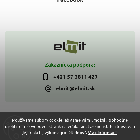
Zákaznícka podpora:
+421 57 3811 427
elmit@elmit.sk
Používame súbory cookie, aby sme vám umožnili pohodlné
prehliadanie webovej stránky a vďaka analýze neustále zlepšovali
Copyright 2026
ELMIT - Elektroinštalačný materiál, svietidlá
.
jej funkcie, výkon a použiteľnosť.
Viac informácií
Všetky práva vyhradené.