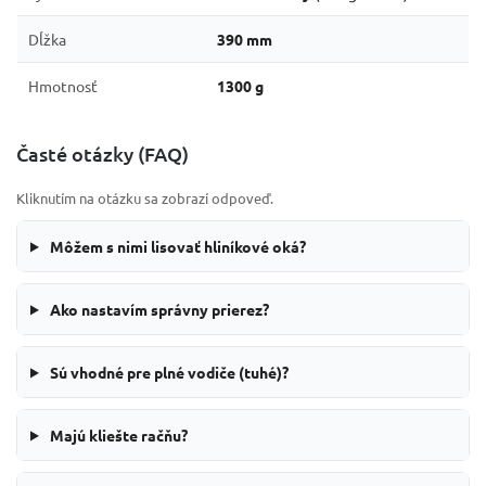
Dĺžka
390 mm
Hmotnosť
1300 g
Časté otázky (FAQ)
Kliknutím na otázku sa zobrazí odpoveď.
Môžem s nimi lisovať hliníkové oká?
Ako nastavím správny prierez?
Sú vhodné pre plné vodiče (tuhé)?
Majú kliešte račňu?