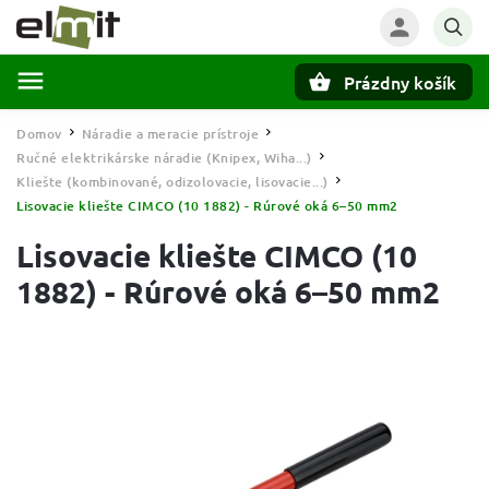
Prázdny košík
Hľadať
Domov
Náradie a meracie prístroje
/
/
Ručné elektrikárske náradie (Knipex, Wiha...)
/
Kliešte (kombinované, odizolovacie, lisovacie...)
/
Lisovacie kliešte CIMCO (10 1882) - Rúrové oká 6–50 mm2
Lisovacie kliešte CIMCO (10
1882) - Rúrové oká 6–50 mm2