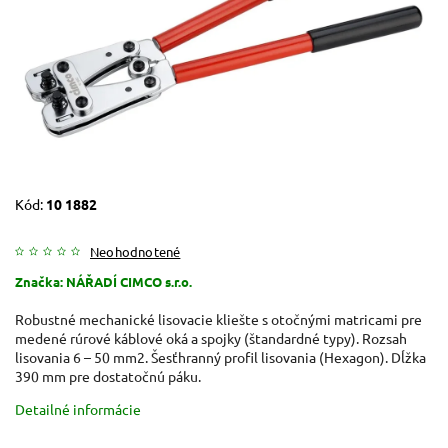
Kód:
10 1882
Neohodnotené
Značka:
NÁŘADÍ CIMCO s.r.o.
Robustné mechanické lisovacie kliešte s otočnými matricami pre
medené rúrové káblové oká a spojky (štandardné typy). Rozsah
lisovania 6 – 50 mm2. Šesťhranný profil lisovania (Hexagon). Dĺžka
390 mm pre dostatočnú páku.
Detailné informácie