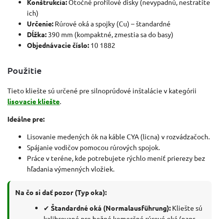
Konštrukcia:
Otočné profilové disky (nevypadnú, nestratíte
ich)
Určenie:
Rúrové oká a spojky (Cu) – štandardné
Dĺžka:
390 mm (kompaktné, zmestia sa do basy)
Objednávacie číslo:
10 1882
Použitie
Tieto kliešte sú určené pre silnoprúdové inštalácie v kategórii
lisovacie kliešte
.
Ideálne pre:
Lisovanie medených ôk na káble CYA (licna) v rozvádzačoch.
Spájanie vodičov pomocou rúrových spojok.
Práce v teréne, kde potrebujete rýchlo meniť prierezy bez
hľadania výmenných vložiek.
Na čo si dať pozor (Typ oka):
✔
Štandardné oká (Normalausführung):
Kliešte sú
kalibrované pre bežné komerčné rúrové oká (napr.