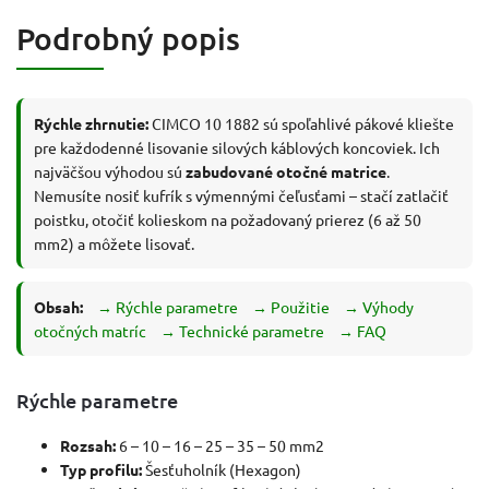
Podrobný popis
Rýchle zhrnutie:
CIMCO 10 1882 sú spoľahlivé pákové kliešte
pre každodenné lisovanie silových káblových koncoviek. Ich
najväčšou výhodou sú
zabudované otočné matrice
.
Nemusíte nosiť kufrík s výmennými čeľusťami – stačí zatlačiť
poistku, otočiť kolieskom na požadovaný prierez (6 až 50
mm2) a môžete lisovať.
Obsah:
→ Rýchle parametre
→ Použitie
→ Výhody
otočných matríc
→ Technické parametre
→ FAQ
Rýchle parametre
Rozsah:
6 – 10 – 16 – 25 – 35 – 50 mm2
Typ profilu:
Šesťuholník (Hexagon)