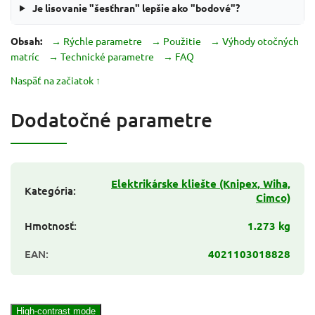
Je lisovanie "šesťhran" lepšie ako "bodové"?
Obsah:
→ Rýchle parametre
→ Použitie
→ Výhody otočných
matríc
→ Technické parametre
→ FAQ
Naspäť na začiatok ↑
Dodatočné parametre
Elektrikárske kliešte (Knipex, Wiha,
Kategória
:
Cimco)
Hmotnosť
:
1.273 kg
EAN
:
4021103018828
High-contrast mode