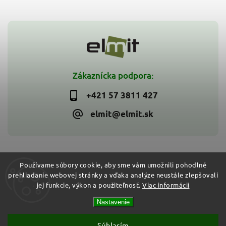
Zákaznícka podpora:
+421 57 3811 427
elmit@elmit.sk
Používame súbory cookie, aby sme vám umožnili pohodlné
prehliadanie webovej stránky a vďaka analýze neustále zlepšovali
Copyright 2026
ELMIT - Elektroinštalačný materiál, svietidlá
.
jej funkcie, výkon a použiteľnosť.
Viac informácií
Všetky práva vyhradené.
Vytvořil
Shoptet
| Design
Shoptak.cz
Nastavenie
Súhlasím