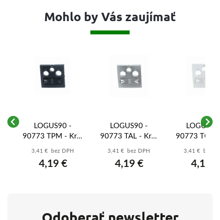
Mohlo by Vás zaujímať
LOGUS90 -
LOGUS90 -
LOGUS90 
yt
90773 TPM - Kryt
90773 TAL - Kryt
90773 TGE - 
AT
zásuvky R-TV-SAT
zásuvky R-TV-SAT
zásuvky R-TV
3,41 € bez DPH
3,41 € bez DPH
3,41 € bez 
tá
2xRJ45 Cat6,
2xRJ45 Cat6,
2xRJ45 Cat
4,19 €
4,19 €
4,19 €
čierna
hliníková
ľadová
Odoberať newsletter