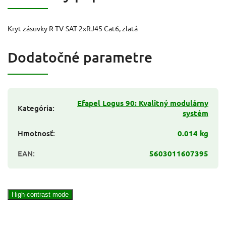
Kryt zásuvky R-TV-SAT-2xRJ45 Cat6, zlatá
Dodatočné parametre
Efapel Logus 90: Kvalitný modulárny
Kategória
:
systém
Hmotnosť
:
0.014 kg
EAN
:
5603011607395
High-contrast mode