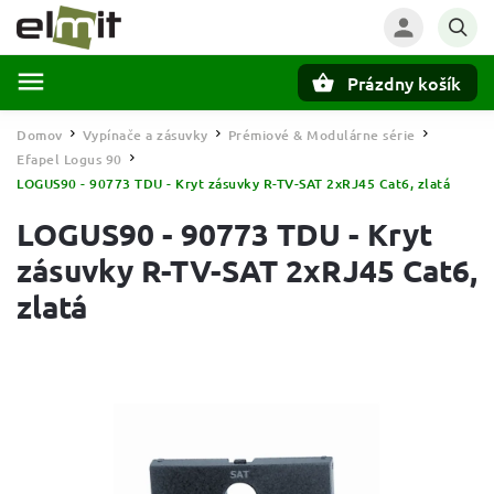
Prázdny košík
Hľadať
Domov
Vypínače a zásuvky
Prémiové & Modulárne série
/
/
/
Efapel Logus 90
/
LOGUS90 - 90773 TDU - Kryt zásuvky R-TV-SAT 2xRJ45 Cat6, zlatá
LOGUS90 - 90773 TDU - Kryt
zásuvky R-TV-SAT 2xRJ45 Cat6,
zlatá