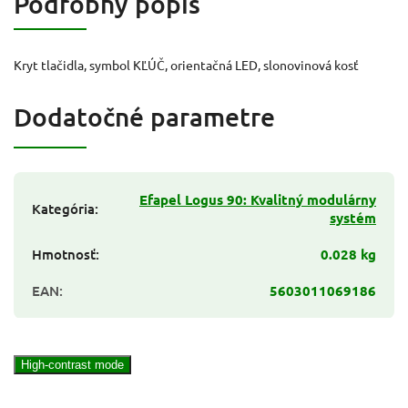
Podrobný popis
Kryt tlačidla, symbol KĽÚČ, orientačná LED, slonovinová kosť
Dodatočné parametre
Efapel Logus 90: Kvalitný modulárny
Kategória
:
systém
Hmotnosť
:
0.028 kg
EAN
:
5603011069186
High-contrast mode