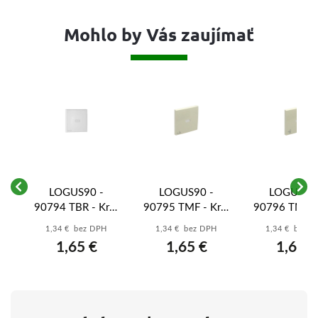
Mohlo by Vás zaujímať
LOGUS90 -
LOGUS90 -
LOGUS90 
yt
90794 TBR - Kryt
90795 TMF - Kryt
90796 TMF - 
l
tlačidla, symbol
tlačidla, symbol
tlačidla, sy
1,34 € bez DPH
1,34 € bez DPH
1,34 € bez 
KĽÚČ, orientačná
ZVONČEK,
OBSLUHA
1,65 €
1,65 €
1,65 €
,
LED, biela
orientačná LED,
orientačná 
slon.kosť
slon.kosť