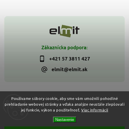
Zákaznícka podpora:
+421 57 3811 427
elmit@elmit.sk
Používame súbory cookie, aby sme vám umožnili pohodlné
prehliadanie webovej stránky a vďaka analýze neustále zlepšovali
Copyright 2026
ELMIT - Elektroinštalačný materiál, svietidlá
.
jej funkcie, výkon a použiteľnosť.
Viac informácií
Všetky práva vyhradené.
Vytvořil
Shoptet
| Design
Shoptak.cz
Nastavenie