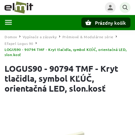
Prázdny košík
Hľadať
Domov
Vypínače a zásuvky
Prémiové & Modulárne série
/
/
/
Efapel Logus 90
/
LOGUS90 - 90794 TMF - Kryt tlačidla, symbol KĽÚČ, orientačná LED,
slon.kosť
LOGUS90 - 90794 TMF - Kryt
tlačidla, symbol KĽÚČ,
orientačná LED, slon.kosť