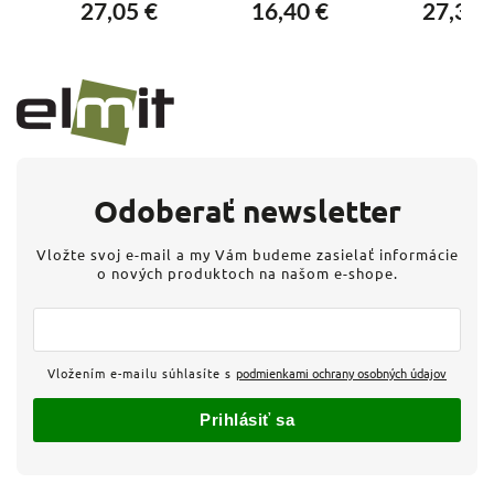
27,05 €
16,40 €
27,30 
Kontrolka)
Odoberať newsletter
Vložte svoj e-mail a my Vám budeme zasielať informácie
o nových produktoch na našom e-shope.
Vložením e-mailu súhlasíte s
podmienkami ochrany osobných údajov
Prihlásiť sa