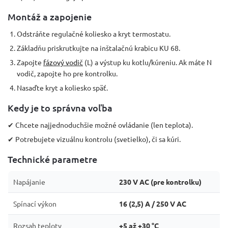
Montáž a zapojenie
Odstráňte regulačné koliesko a kryt termostatu.
Základňu priskrutkujte na inštalačnú krabicu KU 68.
Zapojte
fázový vodič
(L) a výstup ku kotlu/kúreniu. Ak máte N
vodič, zapojte ho pre kontrolku.
Nasaďte kryt a koliesko späť.
Kedy je to správna voľba
✔ Chcete najjednoduchšie možné ovládanie (len teplota).
✔ Potrebujete vizuálnu kontrolu (svetielko), či sa kúri.
Technické parametre
Napájanie
230 V AC (pre kontrolku)
Spínací výkon
16 (2,5) A / 250 V AC
Rozsah teploty
+5 až +30 °C