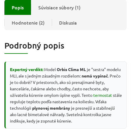
Popis
Súvisiace súbory (1)
Hodnotenie (2)
Diskusia
Podrobný popis
Expertný verdikt:
Model
Orbis Clima ML
je "sestra" modelu
MLI, ale s jedným zásadným rozdielom:
nemá vypínač
. Prečo
je to dobré? V priestoroch, ako sú prenajímané byty,
kancelárie, čakárne alebo chodby, často nechcete, aby
užívatelia kúrenie omylom úplne vypli. Tento
termostat
stále
reguluje teplotu podľa nastavenia na koliesku. Vďaka
technológii
plynovej membrány
je presnejší a stabilnejší
ako lacné bimetalové náhrady. Svetelná kontrolka jasne
indikuje, kedy je zopnuté kúrenie.