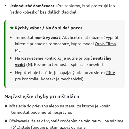
Jednoduché domácnosti:
Pre seniorov, ktorí preferujú len
"jedno koliesko" bez ďalších tlačidiel.
★
Rýchly výber / Na čo si dať pozor
Termostat
nemá vypínač
. Ak chcete mať možnosť vypnúť
kúrenie priamo na termostate, kúpte model
Orbis Clima
MLI
.
Na rozsvietenie kontrolky je nutné pripojiť
neutrálny
vodič
(N)
. Bez neho termostat spína, ale nesvieti.
Nepotrebuje batérie, je napájaný priamo zo siete (
230V
pre kontrolku, kontakt je mechanický).
Najčastejšie chyby pri inštalácii
✘ Inštalácia do prievanu alebo na stenu, za ktorou je komín –
termostat bude merať nesprávne.
✘ Očakávanie, že sa dá vypnúť otočením na minimum – na minime
(5°C) stále funguje protimrazová ochrana.