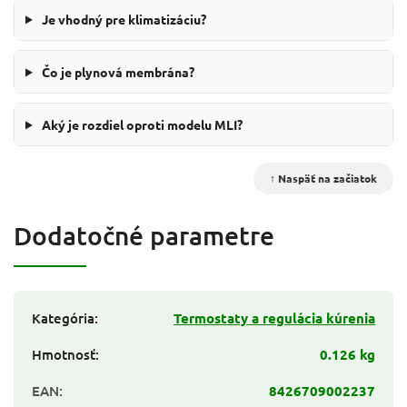
Je vhodný pre klimatizáciu?
Čo je plynová membrána?
Aký je rozdiel oproti modelu MLI?
↑ Naspäť na začiatok
Dodatočné parametre
Kategória
:
Termostaty a regulácia kúrenia
Hmotnosť
:
0.126 kg
EAN
:
8426709002237