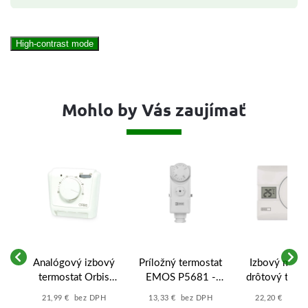
High-contrast mode
Mohlo by Vás zaujímať
r
Analógový izbový
Príložný termostat
Izbový manu
-
termostat Orbis
EMOS P5681 -
drôtový term
Clima MLI
P5681
P5603R - P5
21,99 € bez DPH
13,33 € bez DPH
22,20 € bez 
(Vypínač +