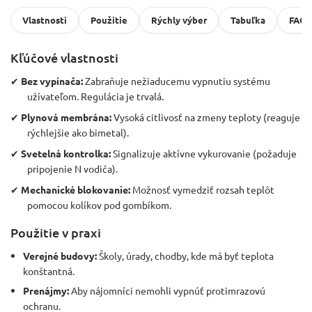
Vlastnosti
Použitie
Rýchly výber
Tabuľka
FAQ
Kľúčové vlastnosti
✔
Bez vypínača:
Zabraňuje nežiaducemu vypnutiu systému
užívateľom. Regulácia je trvalá.
✔
Plynová membrána:
Vysoká citlivosť na zmeny teploty (reaguje
rýchlejšie ako bimetal).
✔
Svetelná kontrolka:
Signalizuje aktívne vykurovanie (požaduje
pripojenie N vodiča).
✔
Mechanické blokovanie:
Možnosť vymedziť rozsah teplôt
pomocou kolíkov pod gombíkom.
Použitie v praxi
Verejné budovy:
Školy, úrady, chodby, kde má byť teplota
konštantná.
Prenájmy:
Aby nájomníci nemohli vypnúť protimrazovú
ochranu.