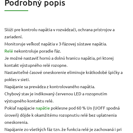
Podrobný popis
Slúži pre kontrolu napätia v rozvádzači, ochrana prístrojov a
zariadení.
Monitoruje veľkosť napätia v 3-fázovej sústave napätia.
Relé
nekontroluje poradie fáz.
Je možné nastaviť hornú a dolnú hranicu napätia, pri ktorej
kontakt výstupného relé rozopne.
Nastaviteľné časové oneskorenie eliminuje krátkodobé špičky a
pokles v sieti.
Napájanie sa prevádza z kontrolovaného napätia.
Chybový stav je indikovaný červenou LED a rozopnutím
výstupného kontaktu relé.
Pokiaľ napájacie
napätie
poklesne pod 60 % Un (UOFF spodná
úroveň) dôjde k okamžitému rozopnutiu relé bez uplatnenia
oneskorenia.
Napájanie zo všetkých fáz tzn. že funkcia relé je zachovaná i pri