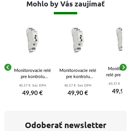
Mohlo by Vás zaujímať
e
Monitorova
Monitorovacie relé
Monitorovacie relé
RI-
relé pre kont
pre kontrolu
pre kontrolu
nadpätia/pod
nadpätia/podpätia -
nadpätia/podpätia -
40,57 € bez 
40,57 € bez DPH
40,57 € bez DPH
- HRN-54 3
HRN-
HRN-
49,90 
49,90 €
49,90 €
V
54N/3x400V/230V
57N/3x400V/230V
Odoberať newsletter