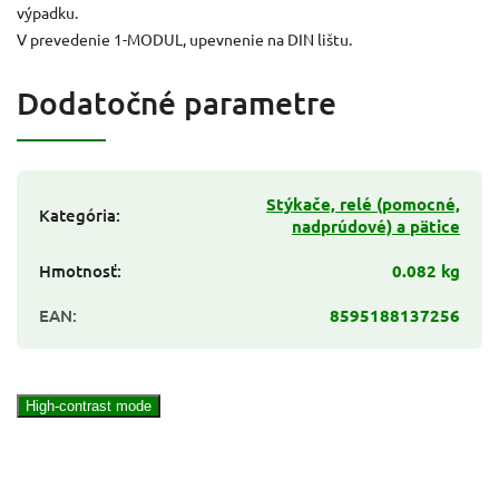
výpadku.
V prevedenie 1-MODUL, upevnenie na DIN lištu.
Dodatočné parametre
Stýkače, relé (pomocné,
Kategória
:
nadprúdové) a pätice
Hmotnosť
:
0.082 kg
EAN
:
8595188137256
High-contrast mode