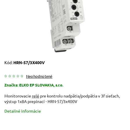
Kód:
HRN-57/3X400V
Neohodnotené
Značka:
ELKO EP SLOVAKIA, s.r.o.
Monitorovacie
relé
pre kontrolu nadpätia/podpätia v 3f sieťach,
výstup 1x8A prepínací - HRN-57/3x400V
Detailné informácie