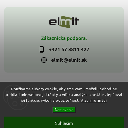
Zákaznícka podpora:
+421 57 3811 427
elmit@elmit.sk
Používame súbory cookie, aby sme vám umožnili pohodlné
prehliadanie webovej stránky a vďaka analýze neustále zlepšovali
Copyright 2026
ELMIT - Elektroinštalačný materiál, svietidlá
.
jej funkcie, výkon a použiteľnosť.
Viac informácií
Všetky práva vyhradené.
Vytvořil
Shoptet
| Design
Shoptak.cz
Nastavenie
Súhlasím