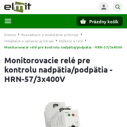
Prázdny košík
Hľadať
Domov
Rozvádzače a modulárne prístroje
/
/
Ovládacie a spínacie prístroje
Stýkače a relé
/
/
Monitorovacie relé pre kontrolu nadpätia/podpätia - HRN-57/3x400V
Monitorovacie relé pre
kontrolu nadpätia/podpätia -
HRN-57/3x400V