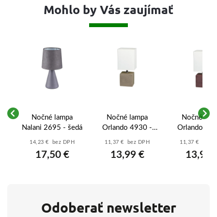
Mohlo by Vás zaujímať
ie
Nočné lampa
Nočné lampa
Nočné lam
Nalani 2695 - šedá
Orlando 4930 -
Orlando 492
kakao - prírodná
wenge - bi
14,23 € bez DPH
11,37 € bez DPH
11,37 € bez 
alabastrové 
17,50 €
13,99 €
13,99 
Odoberať newsletter