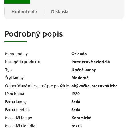
Hodnotenie
Diskusia
Podrobný popis
Meno rodiny
Orlando
Kategória produktu
Interiérové svietidlá
Typ
Nočné lampy
Štýl lampy
Moderné
Odporúčaná miestnosť pre použitie
obývačka, pracovná izba
IP ochrana
IP20
Farba lampy
šedá
Farba tienidla
šedá
Materiál lampy
Keramické
Materiál tienidla
textil