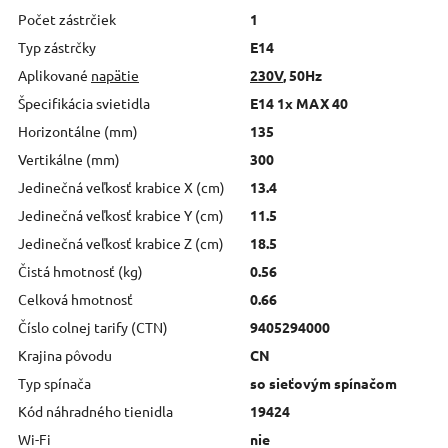
Počet zástrčiek
1
Typ zástrčky
E14
Aplikované
napätie
230V
, 50Hz
Špecifikácia svietidla
E14 1x MAX 40
Horizontálne (mm)
135
Vertikálne (mm)
300
Jedinečná veľkosť krabice X (cm)
13.4
Jedinečná veľkosť krabice Y (cm)
11.5
Jedinečná veľkosť krabice Z (cm)
18.5
Čistá hmotnosť (kg)
0.56
Celková hmotnosť
0.66
Číslo colnej tarify (CTN)
9405294000
Krajina pôvodu
CN
Typ spínača
so sieťovým spínačom
Kód náhradného tienidla
19424
Wi-Fi
nie