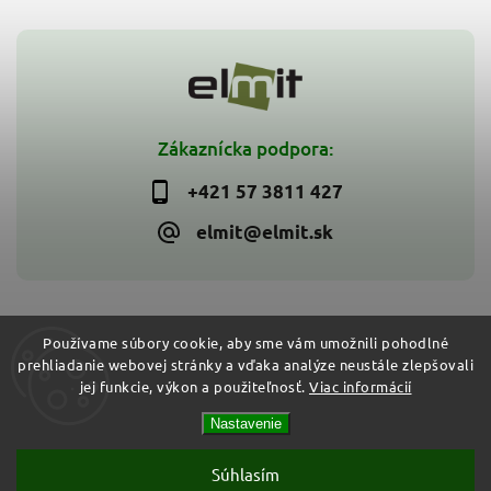
Zákaznícka podpora:
+421 57 3811 427
elmit@elmit.sk
Používame súbory cookie, aby sme vám umožnili pohodlné
prehliadanie webovej stránky a vďaka analýze neustále zlepšovali
Copyright 2026
ELMIT - Elektroinštalačný materiál, svietidlá
.
jej funkcie, výkon a použiteľnosť.
Viac informácií
Všetky práva vyhradené.
Vytvořil
Shoptet
| Design
Shoptak.cz
Nastavenie
Súhlasím