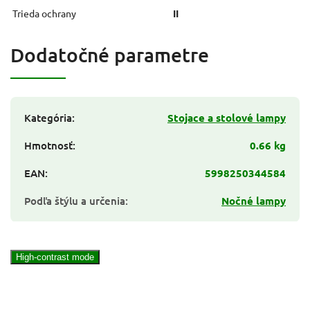
Trieda ochrany
II
Dodatočné parametre
Kategória
:
Stojace a stolové lampy
Hmotnosť
:
0.66 kg
EAN
:
5998250344584
Podľa štýlu a určenia
:
Nočné lampy
High-contrast mode