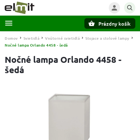
Prázdny košík
Hľadať
Domov
Svietidlá
Vnútorné svietidlá
Stojace a stolové lampy
/
/
/
/
Nočné lampa Orlando 4458 - šedá
Nočné lampa Orlando 4458 -
šedá