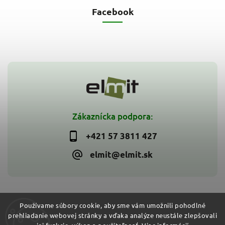
Facebook
Zákaznícka podpora:
+421 57 3811 427
elmit@elmit.sk
Používame súbory cookie, aby sme vám umožnili pohodlné
prehliadanie webovej stránky a vďaka analýze neustále zlepšovali
Copyright 2026
ELMIT - Elektroinštalačný materiál, svietidlá
.