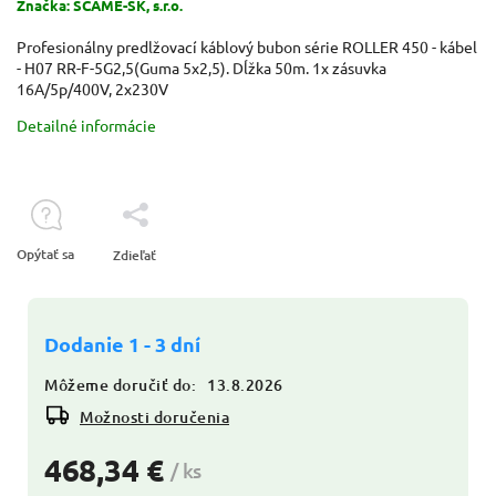
Značka:
SCAME-SK, s.r.o.
Profesionálny predlžovací káblový bubon série ROLLER 450 - kábel
- H07 RR-F-5G2,5(Guma 5x2,5). Dĺžka 50m. 1x zásuvka
16A/5p/400V, 2x230V
Detailné informácie
Opýtať sa
Zdieľať
Dodanie 1 - 3 dní
Môžeme doručiť do:
13.8.2026
Možnosti doručenia
468,34 €
/ ks