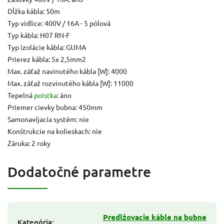
Dĺžka kábla: 50m
Typ vidlice: 400V / 16A - 5 pólová
Typ kábla: H07 RN-F
Typ izolácie kábla: GUMA
Prierez kábla: 5x 2,5mm2
Max. záťaž navinutého kábla [W]: 4000
Max. záťaž rozvinutého kábla [W]: 11000
Tepelná
poistka
: áno
Priemer cievky bubna: 450mm
Samonavíjacia systém: nie
Konštrukcie na kolieskach: nie
Záruka: 2 roky
Dodatočné parametre
Predlžovacie káble na bubne
Kategória
: