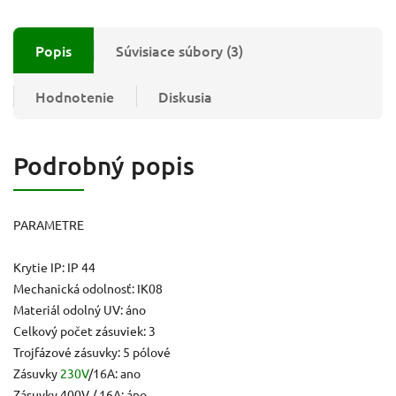
Popis
Súvisiace súbory (3)
Hodnotenie
Diskusia
Podrobný popis
PARAMETRE
Krytie IP: IP 44
Mechanická odolnosť: IK08
Materiál odolný UV: áno
Celkový počet zásuviek: 3
Trojfázové zásuvky: 5 pólové
Zásuvky
230V
/16A: ano
Zásuvky 400V / 16A: áno