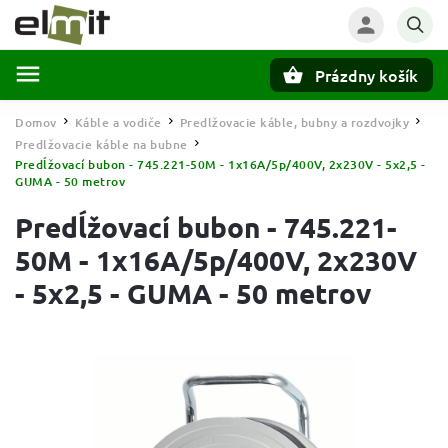
Prázdny košík
Hľadať
Domov
Káble a vodiče
Predlžovacie káble, bubny a rozdvojky
/
/
/
Predlžovacie káble na bubne
/
Predĺžovací bubon - 745.221-50M - 1x16A/5p/400V, 2x230V - 5x2,5 -
GUMA - 50 metrov
Predĺžovací bubon - 745.221-
50M - 1x16A/5p/400V, 2x230V
- 5x2,5 - GUMA - 50 metrov