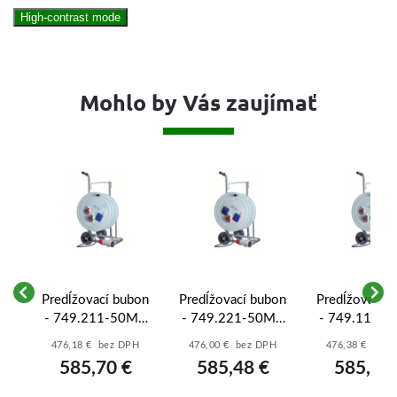
High-contrast mode
Mohlo by Vás zaujímať
on
Predĺžovací bubon
Predĺžovací bubon
Predĺžovací 
0M
- 749.211-50M -
- 749.221-50M -
- 749.111-5
0V
2x16A/5p/400V,
1x16A/5p/400V,
3x16A/5p/40
H
476,18 € bez DPH
476,00 € bez DPH
476,38 € bez
-
1x230V - 5x2,5 -
2x230V - 5x2,5 -
5x2,5 - GU
585,70 €
585,48 €
585,95
GUMA - 50
GUMA - 50
50 metro
metrov
metrov