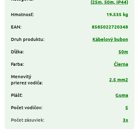
(25m, 50m, IP44)
Hmotnosť
:
19.535 kg
EAN
:
8585022720348
Druh produktu
:
Kábelový bubon
Dĺžka
:
50m
Farba
:
Čierna
Menovitý
2,5 mm2
prierez vodiča
:
Plášť
:
Guma
Počet vodičov
:
5
Počet zásuviek
:
3x