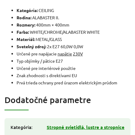
Kategória:
CEILING
Rodina:
ALABASTER II.
Rozmery:
400mm × 400mm
Farba:
WHITE/CHROME/ALABASTER WHITE
Materiál:
METAL/GLASS
Svetelný zdroj:
2x E27 60,0W 0,0W
Určené pre napájacie
napätie
230V
Typ objímky / pätice E27
Určené pre interiérové použtie
Znak zhodnosti s direktívami EU
Prvá trieda ochrany pred úrazom elektrickým prúdom
Dodatočné parametre
Kategória
:
Stropné svietidlá, lustre a stropnice