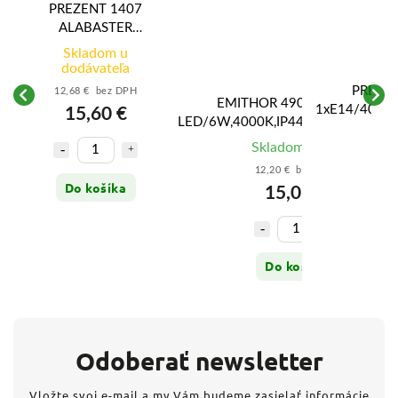
PREZENT 1407
ALABASTER
2xE27/60W,
Skladom u
D400,
dodávateľa
BLUE/CHROME
PREZE
12,68 € bez DPH
EMITHOR 49028 LENYS I.
 49025 LENYS I.
1xE14/40W,
15,60 €
LED/6W,4000K,IP44,CHROME/WH
K,IP44,CHROME/WHITE
Sk
Skladom
(5 ks)
ladom
(1 ks)
16
12,20 € bez DPH
89 € bez DPH
Do košíka
15,01 €
22,00 €
Do košíka
Do košíka
Odoberať newsletter
Vložte svoj e-mail a my Vám budeme zasielať informácie