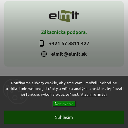
Zákaznícka podpora:
+421 57 3811 427
elmit@elmit.sk
Používame súbory cookie, aby sme vám umožnili pohodlné
prehliadanie webovej stránky a vďaka analýze neustále zlepšovali
Copyright 2026
ELMIT - Elektroinštalačný materiál, svietidlá
.
jej funkcie, výkon a použiteľnosť.
Viac informácií
Všetky práva vyhradené.
Vytvořil
Shoptet
| Design
Shoptak.cz
Nastavenie
Súhlasím