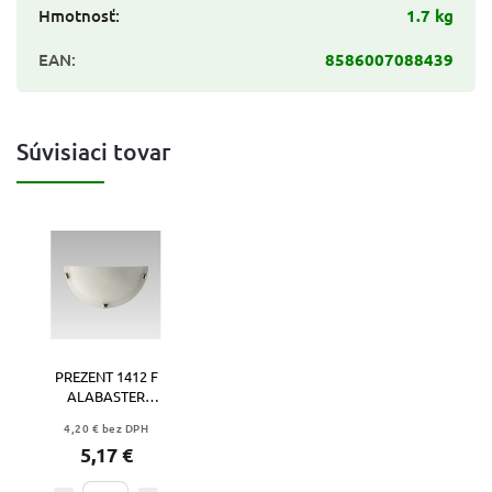
Hmotnosť
:
1.7 kg
EAN
:
8586007088439
Súvisiaci tovar
PREZENT 1412 F
ALABASTER
1xE27/60W, 1/2,
4,20 € bez DPH
WHITE/CHROME
5,17 €