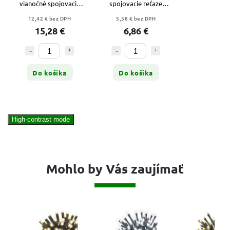
vianočné spojovacie
spojovacie reťaze
osvetlenie
Profi biely, 10 m,
12,42 € bez DPH
5,58 € bez DPH
Standard/Profi,
vonkajší aj vnútorný -
15,28 €
6,86 €
vonkajšie, ovládač
D2ZW01
Do košíka
Do košíka
High-contrast mode
Mohlo by Vás zaujímať