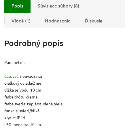
Popis
Súvisiace súbory (8)
Videá (1)
Hodnotenie
Diskusia
Podrobný popis
Parametre:
časovač
: neuvádza sa
diaľkový ovládač: nie
dĺžka prívodu: 10 cm
farba drôtu: čierna
farba svetla: teplá/studená biela
funkcia: svieti/bliká
krytie: IP44
LED medzera: 10 cm