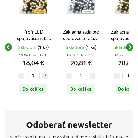
Profi LED
Základná sada pre
Základná sad
z
spojovacia reťaz
spojovacie reťaze
spojovacie re
čierna – cencúle, 3
Standard, 10 m,
Standard, 10
Skladom
(1 ks)
Skladom
(1 ks)
Skladom
(1
m, vonkajšia, teplá
vonkajšia, studená
vonkajšia, t
13,04 € bez DPH
16,92 € bez DPH
16,92 € bez 
ná
biela - D2CW01
biela, časovač
biela, časo
16,04 €
20,81 €
20,81 
4
Do košíka
Do košíka
Do košík
Odoberať newsletter
Vložte svoj e-mail a my Vám budeme zasielať informácie