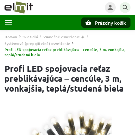
Prázdny košík
Hľadať
Domov
Svietidlá
Vianočné osvetlenie 🎄
/
/
/
Systémové (prepojiteľné) osvetlenie
/
Profi LED spojovacia reťaz preblikávajúca – cencúle, 3 m, vonkajšia,
teplá/studená biela
Profi LED spojovacia reťaz
preblikávajúca – cencúle, 3 m,
vonkajšia, teplá/studená biela