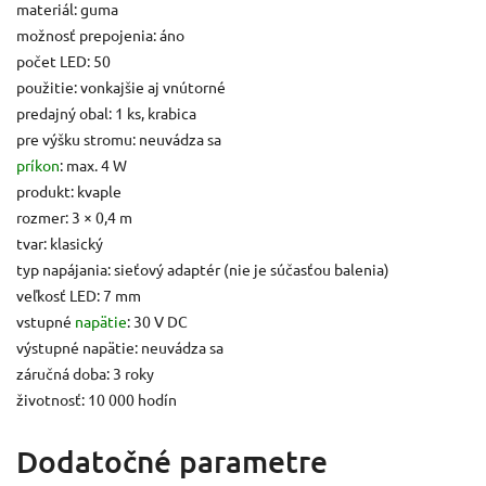
materiál: guma
možnosť prepojenia: áno
počet LED: 50
použitie: vonkajšie aj vnútorné
predajný obal: 1 ks, krabica
pre výšku stromu: neuvádza sa
príkon
: max. 4 W
produkt: kvaple
rozmer: 3 × 0,4 m
tvar: klasický
typ napájania: sieťový adaptér (nie je súčasťou balenia)
veľkosť LED: 7 mm
vstupné
napätie
: 30 V DC
výstupné napätie: neuvádza sa
záručná doba: 3 roky
životnosť: 10 000 hodín
Dodatočné parametre