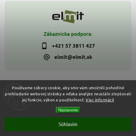
Zákaznícka podpora:
+421 57 3811 427
elmit@elmit.sk
Používame súbory cookie, aby sme vám umožnili pohodlné
prehliadanie webovej stránky a vďaka analýze neustále zlepšovali
Copyright 2026
ELMIT - Elektroinštalačný materiál, svietidlá
.
jej funkcie, výkon a použiteľnosť.
Viac informácií
Všetky práva vyhradené.
Vytvořil
Shoptet
| Design
Shoptak.cz
Nastavenie
Súhlasím