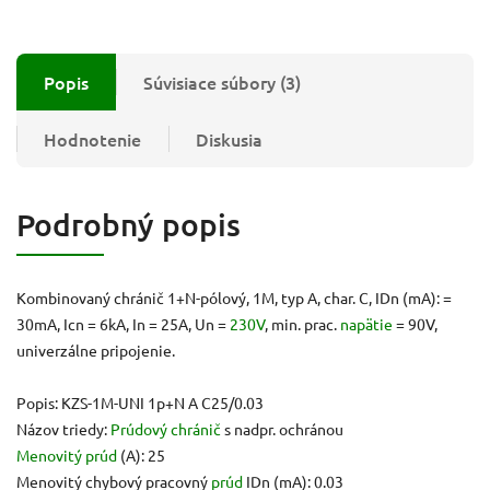
Popis
Súvisiace súbory (3)
Hodnotenie
Diskusia
Podrobný popis
Kombinovaný chránič 1+N-pólový, 1M, typ A, char. C, IDn (mA): =
30mA, Icn = 6kA, In = 25A, Un =
230V
, min. prac.
napätie
= 90V,
univerzálne pripojenie.
Popis: KZS-1M-UNI 1p+N A C25/0.03
Názov triedy:
Prúdový chránič
s nadpr. ochránou
Menovitý prúd
(A): 25
Menovitý chybový pracovný
prúd
IDn (mA): 0.03