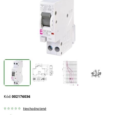
Kód:
002176036
Neohodnotené