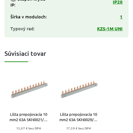
IP20
IP
:
Šírka v moduloch
:
1
Typový rad
:
KZS-1M UNI
Súvisiaci tovar
Lišta prepojovacia 10
Lišta prepojovacia 10
mm2 63A SKN0021/10
mm2 63A SKN0029/10
- 002921150
3P - 002921154
13,07 € bez DPH
17,59 € bez DPH