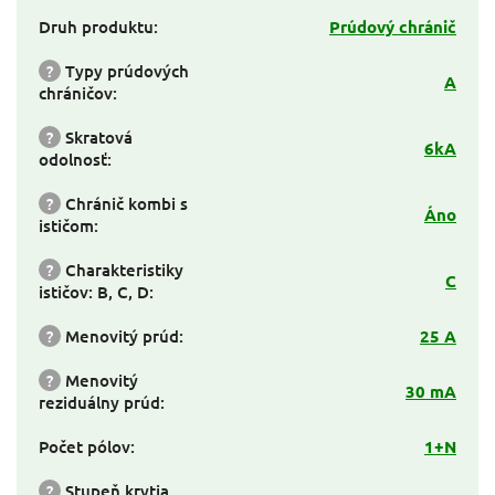
Druh produktu
:
Prúdový chránič
?
Typy prúdových
A
chráničov
:
?
Skratová
6kA
odolnosť
:
?
Chránič kombi s
Áno
ističom
:
?
Charakteristiky
C
ističov: B, C, D
:
?
Menovitý prúd
:
25 A
?
Menovitý
30 mA
reziduálny prúd
:
Počet pólov
:
1+N
?
Stupeň krytia