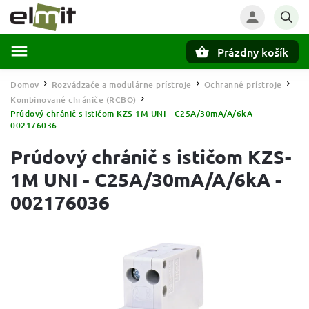
Prázdny košík
Hľadať
Domov
Rozvádzače a modulárne prístroje
Ochranné prístroje
/
/
/
Kombinované chrániče (RCBO)
/
Prúdový chránič s ističom KZS-1M UNI - C25A/30mA/A/6kA -
002176036
Prúdový chránič s ističom KZS-
1M UNI - C25A/30mA/A/6kA -
002176036