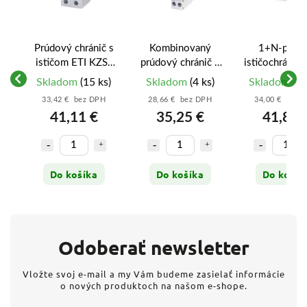
Prúdový chránič s
Kombinovaný
1+N-pólo
č s
ističom ETI KZS-
prúdový chránič s
ističochránič 
1M
2M – 1p+N, B16A,
ističom ETI KZS-
PFL6-
Skladom
(15 ks)
Skladom
(4 ks)
Skladom
(17
 dní
30mA, Typ A,
1M UNI – B16A,
16/1N/B/00
6kA
33,42 € bez DPH
28,66 € bez DPH
34,00 € bez 
10kA
30mA, Typ A, 6kA
16A B 30m
H
6
41,11 €
35,25 €
41,82 
(002173204)
(002176024)
6kA (1128
Do košíka
Do košíka
Do košík
Odoberať newsletter
Vložte svoj e-mail a my Vám budeme zasielať informácie
o nových produktoch na našom e-shope.