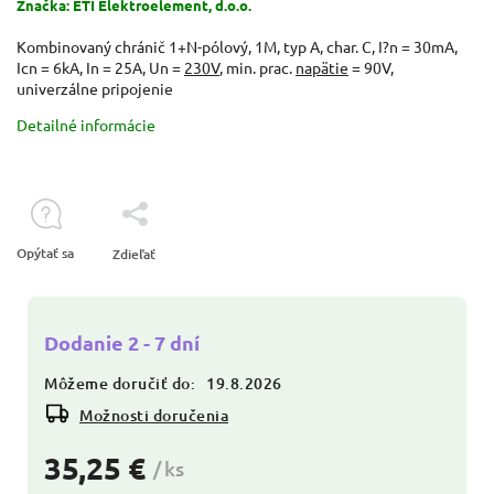
Značka:
ETI Elektroelement, d.o.o.
Kombinovaný chránič 1+N-pólový, 1M, typ A, char. C, I?n = 30mA,
Icn = 6kA, In = 25A, Un =
230V
, min. prac.
napätie
= 90V,
univerzálne pripojenie
Detailné informácie
Opýtať sa
Zdieľať
Dodanie 2 - 7 dní
Môžeme doručiť do:
19.8.2026
Možnosti doručenia
35,25 €
/ ks