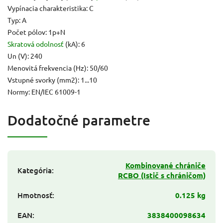
Vypínacia charakteristika: C
Typ: A
Počet pólov: 1p+N
Skratová odolnosť
(kA): 6
Un (V): 240
Menovitá frekvencia (Hz): 50/60
Vstupné svorky (mm2): 1...10
Normy: EN/IEC 61009-1
Dodatočné parametre
Kombinované chrániče
Kategória
:
RCBO (Istič s chráničom)
Hmotnosť
:
0.125 kg
EAN
:
3838400098634