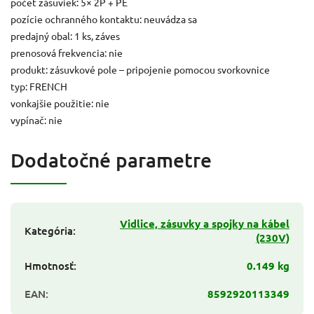
počet zásuviek: 5× 2P + PE
pozície ochranného kontaktu: neuvádza sa
predajný obal: 1 ks, záves
prenosová frekvencia: nie
produkt: zásuvkové pole – pripojenie pomocou svorkovnice
typ: FRENCH
vonkajšie použitie: nie
vypínač: nie
Dodatočné parametre
Vidlice, zásuvky a spojky na kábel
Kategória
:
(230V)
Hmotnosť
:
0.149 kg
EAN
:
8592920113349