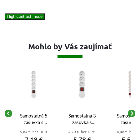
High-contrast mode
Mohlo by Vás zaujímať
á
Samostatná 5
Samostatná 3
Samostatná
s
zásuvka s
zásuvka s
zásuvka 
ED
vypínačom, biela -
vypínačom, biela -
vypínačom, bi
5,84 € bez DPH
4,70 € bez DPH
4,48 € bez 
 V,
P1500T
P1300T
P1600N