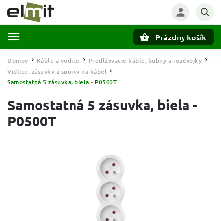
Prázdny košík
Hľadať
Domov
Káble a vodiče
Predlžovacie káble, bubny a rozdvojky
/
/
/
Vidlice, zásuvky a spojky na kábel
/
Samostatná 5 zásuvka, biela - P0500T
Samostatná 5 zásuvka, biela -
P0500T