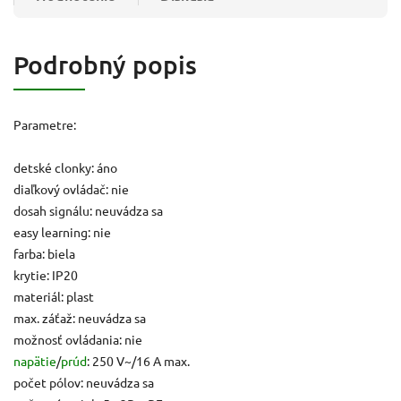
Podrobný popis
Parametre:
detské clonky: áno
diaľkový ovládač: nie
dosah signálu: neuvádza sa
easy learning: nie
farba: biela
krytie: IP20
materiál: plast
max. záťaž: neuvádza sa
možnosť ovládania: nie
napätie
/
prúd
: 250 V~/16 A max.
počet pólov: neuvádza sa