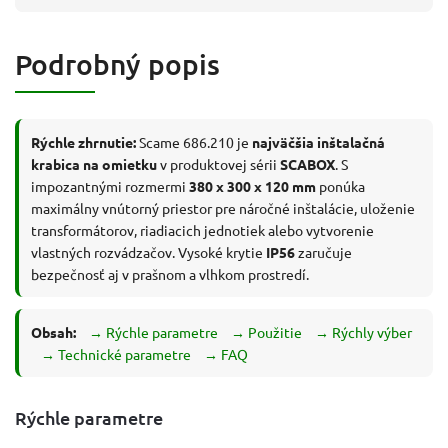
Podrobný popis
Rýchle zhrnutie:
Scame 686.210 je
najväčšia inštalačná
krabica na omietku
v produktovej sérii
SCABOX
. S
impozantnými rozmermi
380 x 300 x 120 mm
ponúka
maximálny vnútorný priestor pre náročné inštalácie, uloženie
transformátorov, riadiacich jednotiek alebo vytvorenie
vlastných rozvádzačov. Vysoké krytie
IP56
zaručuje
bezpečnosť aj v prašnom a vlhkom prostredí.
Obsah:
→ Rýchle parametre
→ Použitie
→ Rýchly výber
→ Technické parametre
→ FAQ
Rýchle parametre