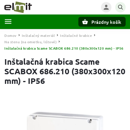
Prázdny košík
Hľadať
Domov
Inštalačný materiál
Inštalačné krabice
/
/
/
Na stenu (na omietku, lištové)
/
Inštalačná krabica Scame SCABOX 686.210 (380x300x120 mm) - IP56
Inštalačná krabica Scame
SCABOX 686.210 (380x300x120
mm) - IP56