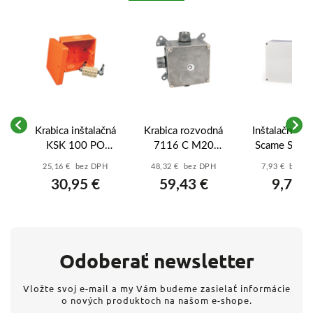
ná
Krabica inštalačná
Krabica rozvodná
Inštalačná kr
mm
KSK 100 PO
7116 C M20
Scame SCA
101x101x45mm
96x96x64mm
686.208
25,16 € bez DPH
48,32 € bez DPH
7,93 € bez 
požiarne odolná
kovová
(240x190x90
30,95 €
59,43 €
9,76 €
- IP56
Odoberať newsletter
Vložte svoj e-mail a my Vám budeme zasielať informácie
o nových produktoch na našom e-shope.