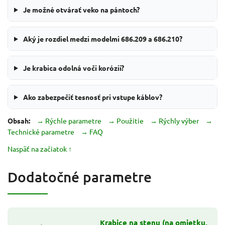
Je možné otvárať veko na pántoch?
Aký je rozdiel medzi modelmi 686.209 a 686.210?
Je krabica odolná voči korózii?
Ako zabezpečiť tesnosť pri vstupe káblov?
Obsah:
→ Rýchle parametre
→ Použitie
→ Rýchly výber
→
Technické parametre
→ FAQ
Naspäť na začiatok ↑
Dodatočné parametre
Krabice na stenu (na omietku,