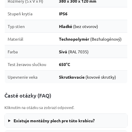
Rozmery (Š x V x H)
380 x 300 x 120 mm
Stupeň krytia
IP56
Typ stien
Hladké
(bez otvorov)
Materiál
Technopolymér
(Bezhalogénový)
Farba
Sivá
(RAL 7035)
Test žeravou slučkou
650°C
Upevnenie veka
Skrutkovacie
(kovové skrutky)
Časté otázky (FAQ)
Kliknutím na otázku sa zobrazí odpoveď.
Existuje montážny plech pre túto krabicu?