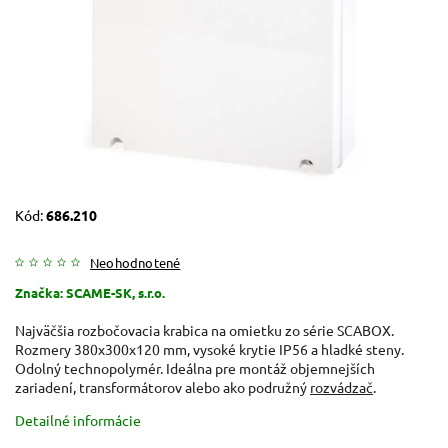
Kód:
686.210
Neohodnotené
Značka:
SCAME-SK, s.r.o.
Najväčšia rozbočovacia krabica na omietku zo série SCABOX.
Rozmery 380x300x120 mm, vysoké krytie IP56 a hladké steny.
Odolný technopolymér. Ideálna pre montáž objemnejších
zariadení, transformátorov alebo ako podružný
rozvádzač
.
Detailné informácie