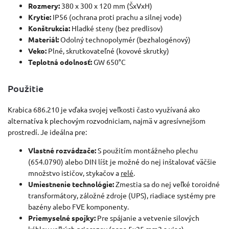
Rozmery:
380 x 300 x 120 mm (ŠxVxH)
Krytie:
IP56 (ochrana proti prachu a silnej vode)
Konštrukcia:
Hladké steny (bez predlisov)
Materiál:
Odolný technopolymér (bezhalogénový)
Veko:
Plné, skrutkovateľné (kovové skrutky)
Teplotná odolnosť:
GW 650°C
Použitie
Krabica 686.210 je vďaka svojej veľkosti často využívaná ako
alternatíva k plechovým rozvodniciam, najmä v agresívnejšom
prostredí. Je ideálna pre:
Vlastné rozvádzače:
S použitím montážneho plechu
(654.0790) alebo DIN líšt je možné do nej inštalovať väčšie
množstvo ističov, stykačov a
relé
.
Umiestnenie technológie:
Zmestia sa do nej veľké toroidné
transformátory, záložné zdroje (UPS), riadiace systémy pre
bazény alebo FVE komponenty.
Priemyselné spojky:
Pre spájanie a vetvenie silových
káblov veľkých prierezov (napr. 5x25 mm2 a viac).