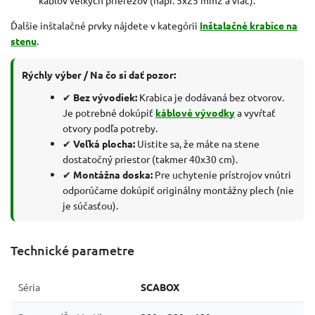
Ďalšie inštalačné prvky nájdete v kategórii
Inštalačné krabice na
stenu
.
Rýchly výber / Na čo si dať pozor:
✔
Bez vývodiek:
Krabica je dodávaná bez otvorov.
Je potrebné dokúpiť
káblové vývodky
a vyvŕtať
otvory podľa potreby.
✔
Veľká plocha:
Uistite sa, že máte na stene
dostatočný priestor (takmer 40x30 cm).
✔
Montážna doska:
Pre uchytenie prístrojov vnútri
odporúčame dokúpiť originálny montážny plech (nie
je súčasťou).
Technické parametre
Séria
SCABOX