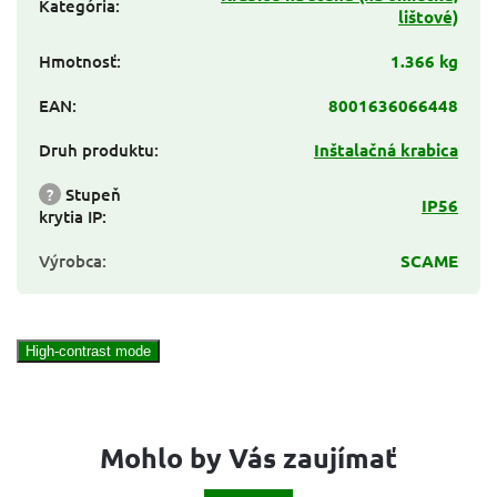
Kategória
:
lištové)
Hmotnosť
:
1.366 kg
EAN
:
8001636066448
Druh produktu
:
Inštalačná krabica
?
Stupeň
IP56
krytia IP
:
Výrobca
:
SCAME
High-contrast mode
Mohlo by Vás zaujímať