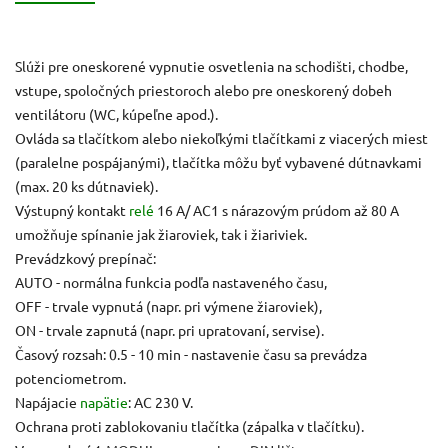
Slúži pre oneskorené vypnutie osvetlenia na schodišti, chodbe,
vstupe, spoločných priestoroch alebo pre oneskorený dobeh
ventilátoru (WC, kúpeľne apod.).
Ovláda sa tlačítkom alebo niekoľkými tlačítkami z viacerých miest
(paralelne pospájanými), tlačítka môžu byť vybavené dútnavkami
(max. 20 ks dútnaviek).
Výstupný kontakt
relé
16 A/ AC1 s nárazovým prúdom až 80 A
umožňuje spínanie jak žiaroviek, tak i žiariviek.
Prevádzkový prepínač:
AUTO - normálna funkcia podľa nastaveného času,
OFF - trvale vypnutá (napr. pri výmene žiaroviek),
ON - trvale zapnutá (napr. pri upratovaní, servise).
Časový rozsah: 0.5 - 10 min - nastavenie času sa prevádza
potenciometrom.
Napájacie
napätie
: AC 230 V.
Ochrana proti zablokovaniu tlačítka (zápalka v tlačítku).