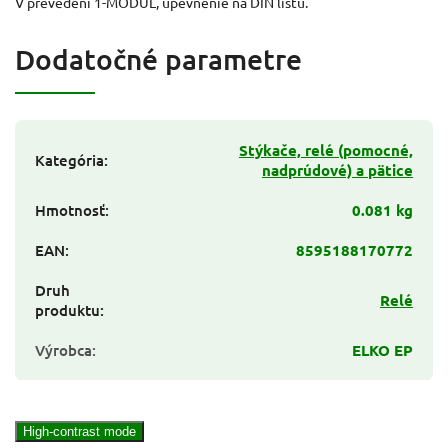
V prevedení 1-MODUL, upevnenie na DIN lištu.
Dodatočné parametre
Stýkače, relé (pomocné,
Kategória
:
nadprúdové) a pätice
Hmotnosť
:
0.081 kg
EAN
:
8595188170772
Druh
Relé
produktu
:
Výrobca
:
ELKO EP
High-contrast mode