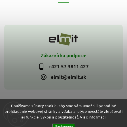
Zákaznícka podpora:
+421 57 3811 427
elmit@elmit.sk
Používame súbory cookie, aby sme vám umožnili pohodlné
prehliadanie webovej stránky a vďaka analýze neustále zlepšovali
Copyright 2026
ELMIT - Elektroinštalačný materiál, svietidlá
.
jej funkcie, výkon a použiteľnosť.
Viac informácií
Všetky práva vyhradené.
Vytvořil
Shoptet
| Design
Shoptak.cz
Nastavenie