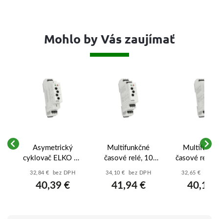
Mohlo by Vás zaujímať
Asymetrický
Multifunkčné
Multifunkč
KO
cyklovač ELKO EP
časové relé, 10
časové relé 
–
CRM-2H/230 –
funkcí - CRM-
EP CRM-91H
32,84 € bez DPH
34,10 € bez DPH
32,65 € bez 
du
nezávislé časy
93H/230
– 10 funkcií,
40,39 €
41,94 €
40,16 
,
0.1s-100 dní, 16A
AC/DC 12-2