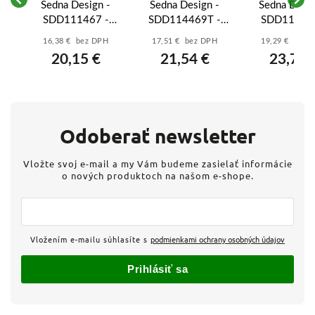
-
Sedna Design -
Sedna Design -
Sedna Desig
-
SDD111467 -
SDD114469T -
SDD113467
a
Dátová zásuvka
Dátová zásuvka
Dátová zásu
16,38 € bez DPH
17,51 € bez DPH
19,29 € bez 
A
2xRJ45 kat. 6A
RJ45 kat.6
2xRJ45 kat.
20,15 €
21,54 €
23,73 
UTP - Biela
UTP+TV
UTP - Alumi
individuálna -
Antracit
Odoberať newsletter
Vložte svoj e-mail a my Vám budeme zasielať informácie
o nových produktoch na našom e-shope.
Vložením e-mailu súhlasíte s
podmienkami ochrany osobných údajov
Prihlásiť sa