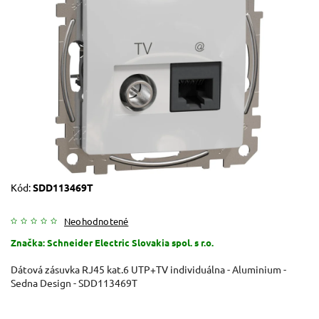
Kód:
SDD113469T
Neohodnotené
Značka:
Schneider Electric Slovakia spol. s r.o.
Dátová zásuvka RJ45 kat.6 UTP+TV individuálna - Aluminium -
Sedna Design - SDD113469T