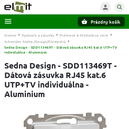
Prázdny košík
Hľadať
Domov
Vypínače a zásuvky
Prémiové & Modulárne série
/
/
/
Schneider Sedna (Design/Elements)
/
Sedna Design - SDD113469T - Dátová zásuvka RJ45 kat.6 UTP+TV
individuálna - Aluminium
Sedna Design - SDD113469T -
Dátová zásuvka RJ45 kat.6
UTP+TV individuálna -
Aluminium