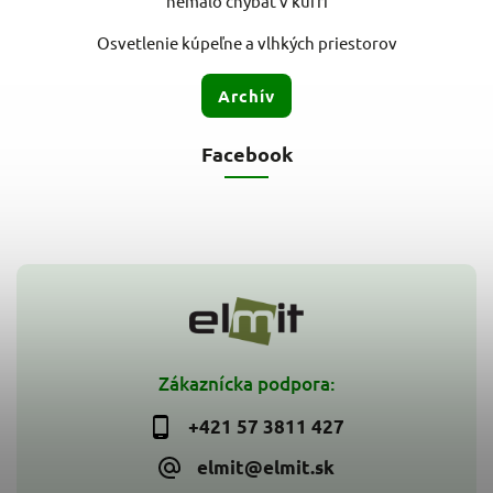
nemalo chýbať v kufri
Osvetlenie kúpeľne a vlhkých priestorov
Archív
Facebook
Zákaznícka podpora:
+421 57 3811 427
elmit@elmit.sk