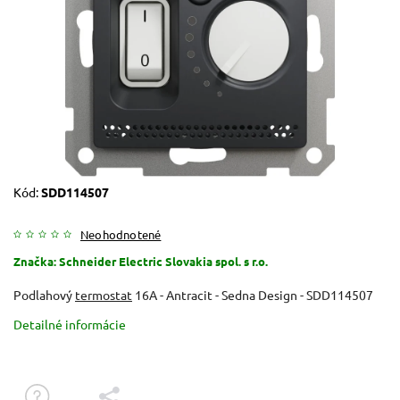
Kód:
SDD114507
Neohodnotené
Značka:
Schneider Electric Slovakia spol. s r.o.
Podlahový
termostat
16A - Antracit - Sedna Design - SDD114507
Detailné informácie