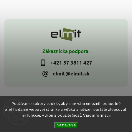
Zákaznícka podpora:
+421 57 3811 427
elmit@elmit.sk
Používame súbory cookie, aby sme vám umožnili pohodlné
prehliadanie webovej stránky a vďaka analýze neustále zlepšovali
Copyright 2026
ELMIT - Elektroinštalačný materiál, svietidlá
.
jej funkcie, výkon a použiteľnosť.
Viac informácií
Všetky práva vyhradené.
Vytvořil
Shoptet
| Design
Shoptak.cz
Nastavenie