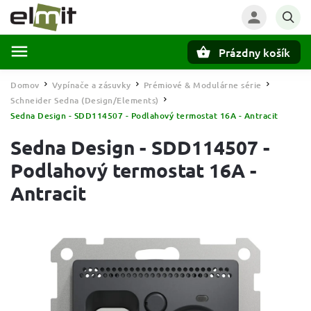
Prázdny košík
Hľadať
Domov
Vypínače a zásuvky
Prémiové & Modulárne série
/
/
/
Schneider Sedna (Design/Elements)
/
Sedna Design - SDD114507 - Podlahový termostat 16A - Antracit
Sedna Design - SDD114507 -
Podlahový termostat 16A -
Antracit