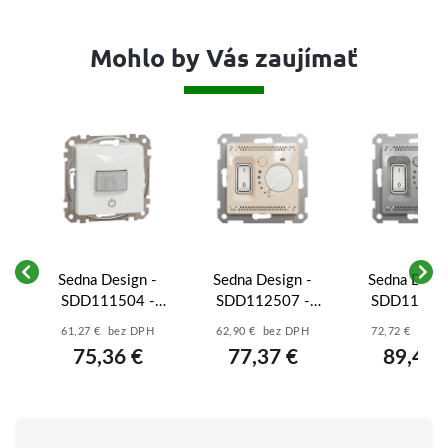
Mohlo by Vás zaujímať
-
Sedna Design -
Sedna Design -
Sedna Desig
SDD111504 -
SDD112507 -
SDD113507
so
Pohybové čidlo so
Podlahový
Podlahov
61,27 € bez DPH
62,90 € bez DPH
72,72 € bez 
-
spínačom 10A -
termostat 16A -
termostat 1
75,36 €
77,37 €
89,45 
Biela
Béžová
Aluminiu