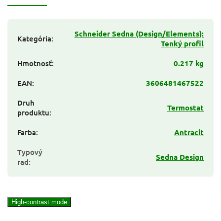
Schneider Sedna (Design/Elements):
Kategória
:
Tenký profil
Hmotnosť
:
0.217 kg
EAN
:
3606481467522
Druh
Termostat
produktu
:
Farba
:
Antracit
Typový
Sedna Design
rad
:
High-contrast mode