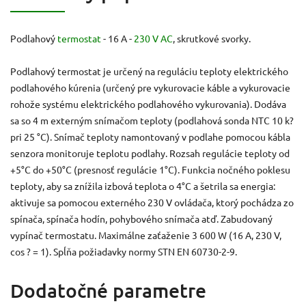
Podlahový
termostat
- 16 A -
230 V AC
, skrutkové svorky.
Podlahový termostat je určený na reguláciu teploty elektrického
podlahového kúrenia (určený pre vykurovacie káble a vykurovacie
rohože systému elektrického podlahového vykurovania). Dodáva
sa so 4 m externým snímačom teploty (podlahová sonda NTC 10 k?
pri 25 °C). Snímač teploty namontovaný v podlahe pomocou kábla
senzora monitoruje teplotu podlahy. Rozsah regulácie teploty od
+5°C do +50°C (presnosť regulácie 1°C). Funkcia nočného poklesu
teploty, aby sa znížila izbová teplota o 4°C a šetrila sa energia:
aktivuje sa pomocou externého 230 V ovládača, ktorý pochádza zo
spínača, spínača hodín, pohybového snímača atď. Zabudovaný
vypínač termostatu. Maximálne zaťaženie 3 600 W (16 A, 230 V,
cos ? = 1). Spĺňa požiadavky normy STN EN 60730-2-9.
Dodatočné parametre