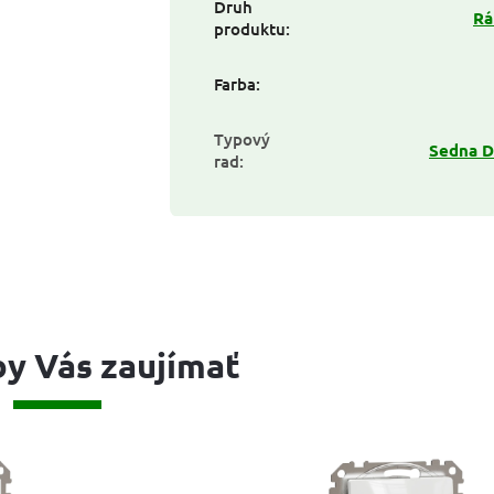
Druh
Rá
produktu
:
Farba
:
Typový
Sedna D
rad
:
y Vás zaujímať