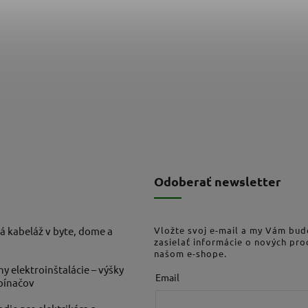
Odoberať newsletter
á kabeláž v byte, dome a
Vložte svoj e-mail a my Vám bu
zasielať informácie o nových pr
našom e-shope.
ny elektroinštalácie – výšky
Email
ypínačov