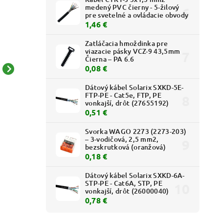
medený PVC čierny - 5-žilový
pre svetelné a ovládacie obvody
1,46 €
Zatláčacia hmoždinka pre
viazacie pásky VCZ-9 43,5mm
Čierna – PA 6.6
0,08 €
Sedna Design -
Sedna Design -
SDD211106 - Prepínač
SDD111105 - Prepínač
Dátový kábel Solarix SXKD-5E-
FTP-PE - Cat5e, FTP, PE
striedavý r.6 IP44 - Biela
sériový r.5 - Biela
5,84 € bez DPH
4,14 € bez DPH
vonkajší, drôt (27655192)
0,51 €
7,18 €
5,09 €
Svorka WAGO 2273 (2273-203)
– 3-vodičová, 2,5 mm2,
bezskrutková (oranžová)
0,18 €
Dátový kábel Solarix SXKD-6A-
STP-PE - Cat6A, STP, PE
vonkajší, drôt (26000040)
0,78 €