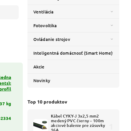
Ventilácia
Fotovoltika
Ovládanie strojov
Inteligentná domácnosť (Smart Home)
Akcie
Sedna
Novinky
nts):
profil
Top 10 produktov
37 kg
Kábel CYKY-J 3x2,5 mm2
82334
medený PVC čierny – 100m
akciové balenie pre zásuvky
16A