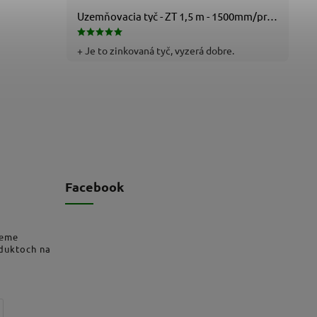
Uzemňovacia tyč - ZT 1,5 m - 1500mm/pr.25mm - Fe/Zn - f712112
+ Je to zinkovaná tyč, vyzerá dobre.
Facebook
deme
oduktoch na