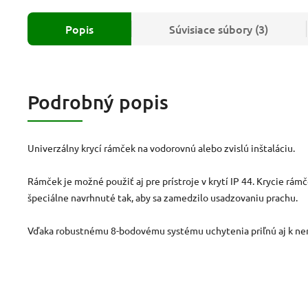
Popis
Súvisiace súbory (3)
Podrobný popis
Univerzálny krycí rámček na vodorovnú alebo zvislú inštaláciu.
Rámček je možné použiť aj pre prístroje v krytí IP 44. Krycie rám
špeciálne navrhnuté tak, aby sa zamedzilo usadzovaniu prachu.
Vďaka robustnému 8-bodovému systému uchytenia priľnú aj k ner