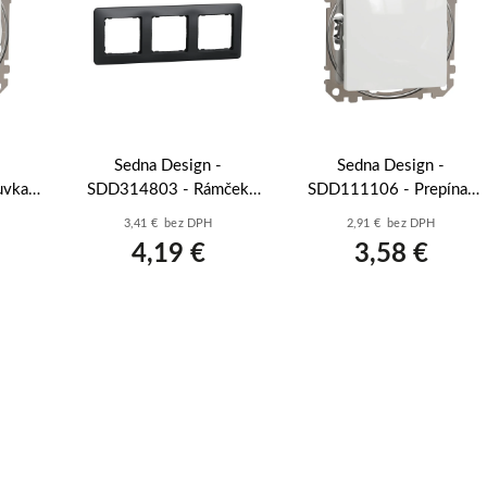
Sedna Design -
Sedna Design -
uvka
SDD314803 - Rámček
SDD111106 - Prepínač
ky
trojnásobný - Antracit
striedavý r.6 - Biela
3,41 € bez DPH
2,91 € bez DPH
ela
4,19 €
3,58 €