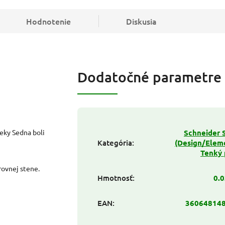
Hodnotenie
Diskusia
Dodatočné parametre
čeky Sedna boli
Schneider 
Kategória
:
(Design/Eleme
Tenký 
ovnej stene.
Hmotnosť
:
0.0
EAN
:
36064814