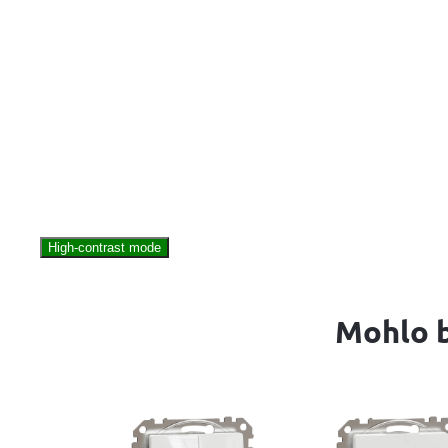
High-contrast mode
Mohlo b