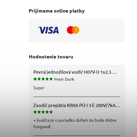
Prijímame online platby
Hodnotenie tovaru
Pevný jednožilový vodič H07V-U 1x2,5 mm2 (CY), čierny – Metráž
Peter Ďurík
Super
Zvodič prepätia KIWA PO I 3 E 280V/7kA B+C+D (T1+T2+T3) 3P - 81.201
+ kvalita je v poriadku dufam že bude dobre
fungovať