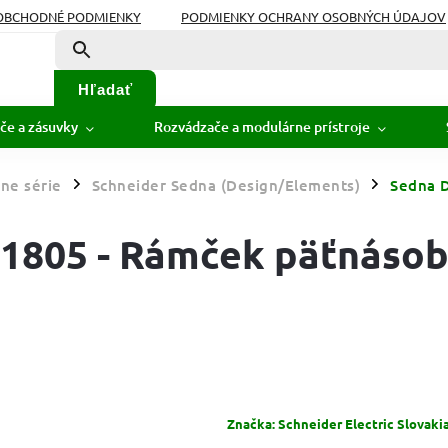
OBCHODNÉ PODMIENKY
PODMIENKY OCHRANY OSOBNÝCH ÚDAJOV
Hľadať
če a zásuvky
Rozvádzače a modulárne prístroje
ne série
Schneider Sedna (Design/Elements)
Sedna D
/
/
11805 - Rámček päťnáso
Značka:
Schneider Electric Slovakia s