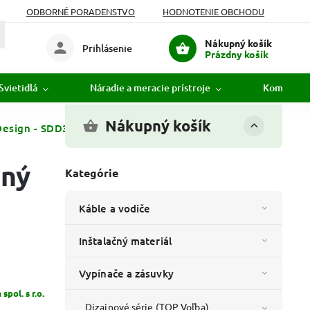
ODBORNÉ PORADENSTVO
HODNOTENIE OBCHODU
Nákupný košík
Prihlásenie
Prázdny košík
Svietidlá
Náradie a meracie prístroje
Komunikác
Nákupný košík
esign - SDD311805 - Rámček päťnásobný - Biela
bný
Kategórie
Káble a vodiče
Inštalačný materiál
Vypínače a zásuvky
pol. s r.o.
Dizajnové série (TOP Voľba)