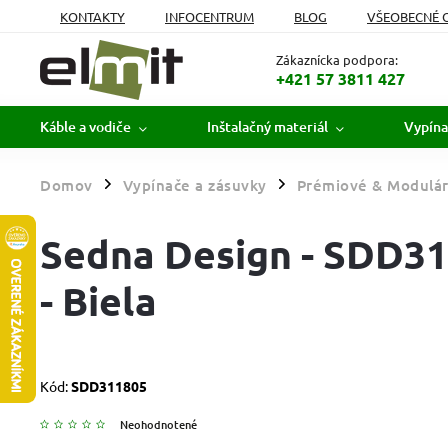
KONTAKTY
INFOCENTRUM
BLOG
VŠEOBECNÉ 
MOJA OBJEDNÁVKA
Zákaznícka podpora:
+421 57 3811 427
Káble a vodiče
Inštalačný materiál
Vypína
Domov
Vypínače a zásuvky
Prémiové & Modulár
/
/
Sedna Design - SDD3
- Biela
Kód:
SDD311805
Neohodnotené