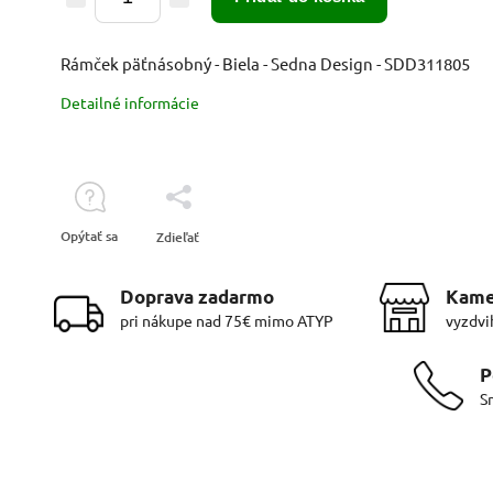
Rámček päťnásobný - Biela - Sedna Design - SDD311805
Detailné informácie
Opýtať sa
Zdieľať
Doprava zadarmo
Kame
pri nákupe nad 75€ mimo ATYP
vyzdvi
P
S