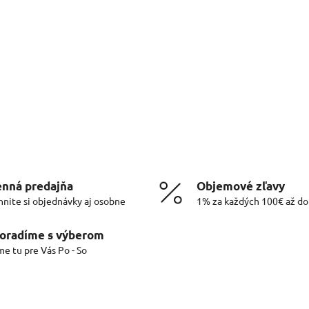
nná predajňa
Objemové zľavy
hnite si objednávky aj osobne
1% za každých 100€ až d
oradíme s výberom
me tu pre Vás Po - So