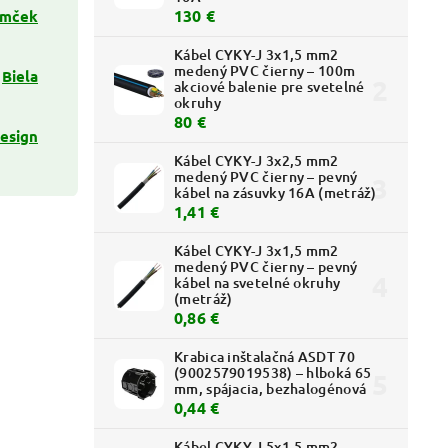
130 €
mček
Kábel CYKY-J 3x1,5 mm2
medený PVC čierny – 100m
Biela
akciové balenie pre svetelné
okruhy
80 €
esign
Kábel CYKY-J 3x2,5 mm2
medený PVC čierny – pevný
kábel na zásuvky 16A (metráž)
1,41 €
Kábel CYKY-J 3x1,5 mm2
medený PVC čierny – pevný
kábel na svetelné okruhy
(metráž)
0,86 €
Krabica inštalačná ASDT 70
(9002579019538) – hlboká 65
mm, spájacia, bezhalogénová
0,44 €
Kábel CYKY-J 5x1,5 mm2