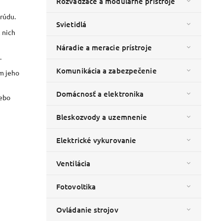
Rozvádzače a modulárne prístroje
rúdu.
Svietidlá
 nich
Náradie a meracie prístroje
.
Komunikácia a zabezpečenie
m jeho
Domácnosť a elektronika
lebo
Bleskozvody a uzemnenie
Elektrické vykurovanie
Ventilácia
Fotovoltika
Ovládanie strojov