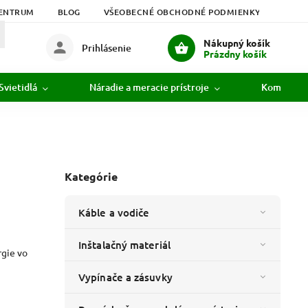
ENTRUM
BLOG
VŠEOBECNÉ OBCHODNÉ PODMIENKY
PODM
Nákupný košík
Prihlásenie
Prázdny košík
Svietidlá
Náradie a meracie prístroje
Komunikác
Kategórie
Káble a vodiče
Inštalačný materiál
rgie vo
Vypínače a zásuvky