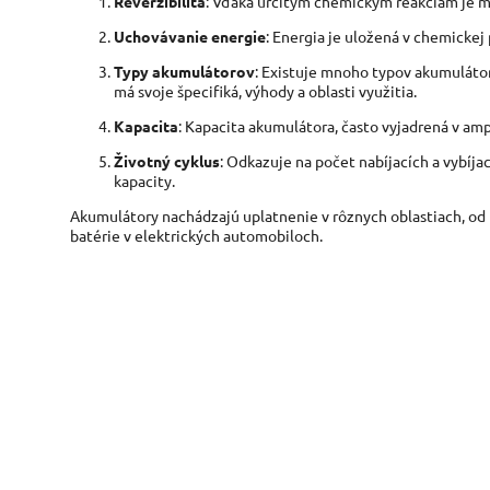
Reverzibilita
: Vďaka určitým chémickým reakciám je m
Uchovávanie energie
: Energia je uložená v chemicke
Typy akumulátorov
: Existuje mnoho typov akumulátor
má svoje špecifiká, výhody a oblasti využitia.
Kapacita
: Kapacita akumulátora, často vyjadrená v am
Životný cyklus
: Odkazuje na počet nabíjacích a vybí
kapacity.
Akumulátory nachádzajú uplatnenie v rôznych oblastiach, od 
batérie v elektrických automobiloch.