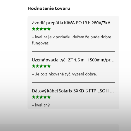
Hodnotenie tovaru
Zvodič prepätia KIWA PO I 3 E 280V/7kA B+C+D (T1+T2+T3) 3P - 81.201
+ kvalita je v poriadku dufam že bude dobre
fungovať
Uzemňovacia tyč - ZT 1,5 m - 1500mm/pr.25mm - Fe/Zn - f712112
+ Je to zinkovaná tyč, vyzerá dobre.
Dátový kábel Solarix SXKD-6-FTP-LSOH - Cat6, FTP, LSOH, drôt (26000005)
+ kvalitný