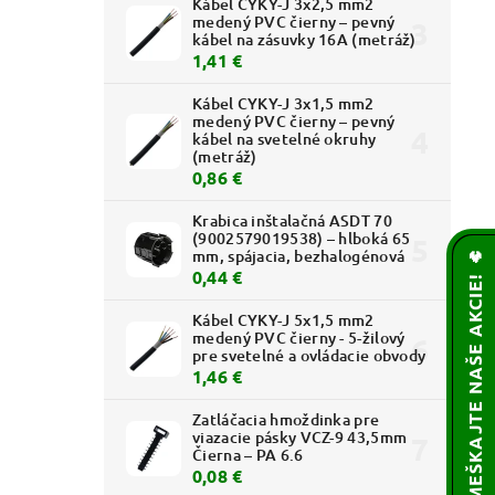
Kábel CYKY-J 3x2,5 mm2
medený PVC čierny – pevný
kábel na zásuvky 16A (metráž)
1,41 €
Kábel CYKY-J 3x1,5 mm2
medený PVC čierny – pevný
kábel na svetelné okruhy
(metráž)
0,86 €
Krabica inštalačná ASDT 70
(9002579019538) – hlboká 65
mm, spájacia, bezhalogénová
🌟 NEZMEŠKAJTE NAŠE AKCIE! 🔥
0,44 €
Kábel CYKY-J 5x1,5 mm2
medený PVC čierny - 5-žilový
pre svetelné a ovládacie obvody
1,46 €
Zatláčacia hmoždinka pre
viazacie pásky VCZ-9 43,5mm
Čierna – PA 6.6
0,08 €