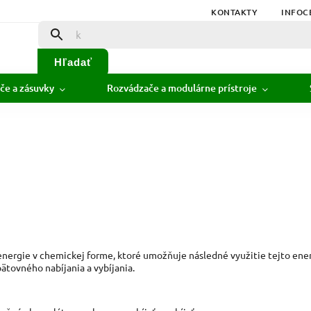
KONTAKTY
INFOC
Hľadať
če a zásuvky
Rozvádzače a modulárne prístroje
 energie v chemickej forme, ktoré umožňuje následné využitie tejto ene
ätovného nabíjania a vybíjania.