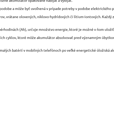
ožné akumulátor opakovane nabíjať a vybíjať.
j podobe a môže byť uvoľnená v prípade potreby v podobe elektrického p
ov, vrátane olovených, niklovo-hydrídových či lítium-iontových. Každý z
pérhodinách (Ah), určuje množstvo energie, ktoré je možné v ňom uložiť
jacích cyklov, ktoré môže akumulátor absolvovať pred významným úbytko
malých batérií v mobilných telefónoch po veľké energetické úložiská a