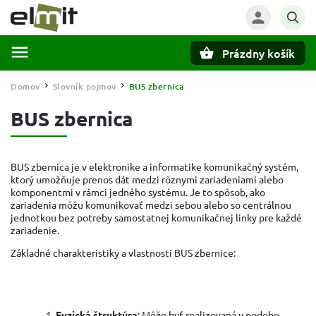
Prázdny košík
Hľadať
Domov
Slovník pojmov
BUS zbernica
/
/
BUS zbernica
BUS zbernica je v elektronike a informatike komunikačný systém,
ktorý umožňuje prenos dát medzi rôznymi zariadeniami alebo
komponentmi v rámci jedného systému. Je to spôsob, ako
zariadenia môžu komunikovať medzi sebou alebo so centrálnou
jednotkou bez potreby samostatnej komunikačnej linky pre každé
zariadenie.
Základné charakteristiky a vlastnosti BUS zbernice:
Fyzická štruktúra
: Môže byť realizovaná v podobe