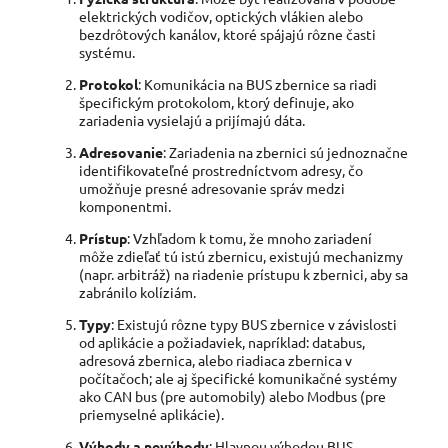
elektrických vodičov, optických vlákien alebo
bezdrôtových kanálov, ktoré spájajú rôzne časti
systému.
Protokol
: Komunikácia na BUS zbernice sa riadi
špecifickým protokolom, ktorý definuje, ako
zariadenia vysielajú a prijímajú dáta.
Adresovanie
: Zariadenia na zbernici sú jednoznačne
identifikovateľné prostredníctvom adresy, čo
umožňuje presné adresovanie správ medzi
komponentmi.
Prístup
: Vzhľadom k tomu, že mnoho zariadení
môže zdieľať tú istú zbernicu, existujú mechanizmy
(napr. arbitráž) na riadenie prístupu k zbernici, aby sa
zabránilo kolíziám.
Typy
: Existujú rôzne typy BUS zbernice v závislosti
od aplikácie a požiadaviek, napríklad: databus,
adresová zbernica, alebo riadiaca zbernica v
počítačoch; ale aj špecifické komunikačné systémy
ako CAN bus (pre automobily) alebo Modbus (pre
priemyselné aplikácie).
Výhody a nevýhody
: Hlavnou výhodou BUS