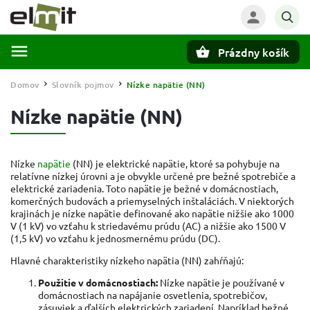
Prázdny košík
Hľadať
Domov
Slovník pojmov
Nízke napätie (NN)
/
/
Nízke napätie (NN)
Nízke
napätie
(NN) je elektrické napätie, ktoré sa pohybuje na
relatívne nízkej úrovni a je obvykle určené pre bežné spotrebiče a
elektrické zariadenia. Toto napätie je bežné v domácnostiach,
komerčných budovách a priemyselných inštaláciách. V niektorých
krajinách je nízke napätie definované ako napätie nižšie ako 1000
V (1 kV) vo vzťahu k striedavému prúdu (AC) a nižšie ako 1500 V
(1,5 kV) vo vzťahu k jednosmernému prúdu (DC).
Hlavné charakteristiky nízkeho napätia (NN) zahŕňajú:
Použitie v domácnostiach:
Nízke napätie je používané v
domácnostiach na napájanie osvetlenia, spotrebičov,
zásuviek a ďalších elektrických zariadení. Napríklad bežné