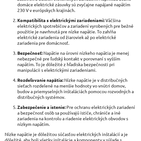
domáce elektrické zásuvky sú zvyčajne napájané napätím
230 V v európskych krajinách.
Kompatibilita s elektrickými zariadeniami:
Väčšina
elektrických spotrebičov a zariadení vyrobených pre bežné
použitie je navrhnutá pre nízke napätie. To zahŕňa
elektrické zariadenia od žiaroviek až po elektrické
zariadenia pre domácnosť.
Bezpečnosť:
Napätie na úrovni nízkeho napätia je menej
nebezpečné pre ľudský kontakt v porovnaní s vyšším
napätím. To je dôležité z hľadiska bezpečnosti pri
manipulácii s elektrickými zariadeniami.
Rozdeľovanie napätia:
Nízke napätie je v distribučných
sieťach rozdelené na menšie hodnoty vo vnútri domov,
budov a priemyselných inštaláciách pomocou rozvodných a
distribučných systémov.
Zabezpečenie a istenie:
Pre ochranu elektrických zariadení
a bezpečnosť osôb sa používajú ističe, chrániče a iné
zariadenia na kontrolu a riadenie elektrických obvodov s
nízkym napätím.
Nízke napätie je dôležitou súčasťou elektrických inštalácií a je
dôležité, aby boli všetky inštalácie a komponenty v súlade s