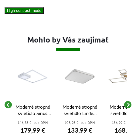
High-contrast mode
Mohlo by Vás zaujímať
né
Moderné stropné
Moderné stropné
Moderné str
le
svietidlo Sirius
svietidlo Linden
svietidlo As
á -
5285 - chrómová -
3479 - chrómová -
6590 - saté
H
146,33 € bez DPH
108,93 € bez DPH
136,99 € bez
áľ
biela
biela
chrómová - b
179,99 €
133,99 €
168,50