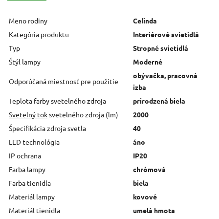
Meno rodiny
Celinda
Kategória produktu
Interiérové svietidlá
Typ
Stropné svietidlá
Štýl lampy
Moderné
obývačka, pracovná
Odporúčaná miestnosť pre použitie
izba
Teplota farby svetelného zdroja
prirodzená biela
Svetelný tok
svetelného zdroja (lm)
2000
Špecifikácia zdroja svetla
40
LED technológia
áno
IP ochrana
IP20
Farba lampy
chrómová
Farba tienidla
biela
Materiál lampy
kovové
Materiál tienidla
umelá hmota