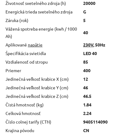
Životnosť svetelného zdroja (h)
20000
Energická trieda svetelného zdroja
G
Záruka (rok)
5
Vážená spotreba energie (kwh / 1000
40
Ah)
Aplikované
napätie
230V
, 50Hz
Špecifikácia svietidla
LED 40
Vzdialenosť od stropu
85
Priemer
400
Jedinečná veľkosť krabice X (cm)
12
Jedinečná veľkosť krabice Y (cm)
46
Jedinečná veľkosť krabice Z (cm)
46.5
Čistá hmotnosť (kg)
1.84
Celková hmotnosť
2.24
Číslo colnej tarify (CTN)
9405114090
Krajina pôvodu
CN