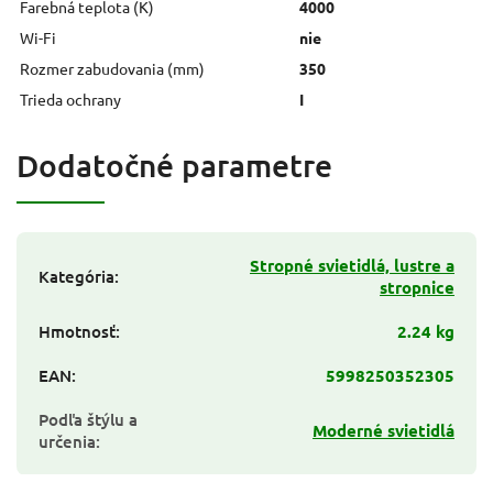
Farebná teplota (K)
4000
Wi-Fi
nie
Rozmer zabudovania (mm)
350
Trieda ochrany
I
Dodatočné parametre
Stropné svietidlá, lustre a
Kategória
:
stropnice
Hmotnosť
:
2.24 kg
EAN
:
5998250352305
Podľa štýlu a
Moderné svietidlá
určenia
: