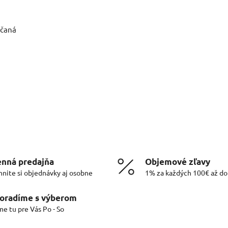
účaná
nná predajňa
Objemové zľavy
hnite si objednávky aj osobne
1% za každých 100€ až d
oradíme s výberom
me tu pre Vás Po - So