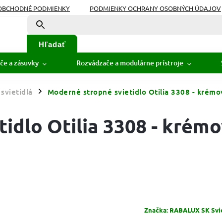
OBCHODNÉ PODMIENKY
PODMIENKY OCHRANY OSOBNÝCH ÚDAJOV
Hľadať
če a zásuvky
Rozvádzače a modulárne prístroje
svietidlá
Moderné stropné svietidlo Otilia 3308 - krémov
/
idlo Otilia 3308 - krémo
Značka:
RABALUX SK Sviet