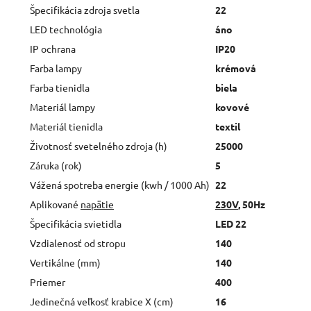
Špecifikácia zdroja svetla
22
LED technológia
áno
IP ochrana
IP20
Farba lampy
krémová
Farba tienidla
biela
Materiál lampy
kovové
Materiál tienidla
textil
Životnosť svetelného zdroja (h)
25000
Záruka (rok)
5
Vážená spotreba energie (kwh / 1000 Ah)
22
Aplikované
napätie
230V
, 50Hz
Špecifikácia svietidla
LED 22
Vzdialenosť od stropu
140
Vertikálne (mm)
140
Priemer
400
Jedinečná veľkosť krabice X (cm)
16