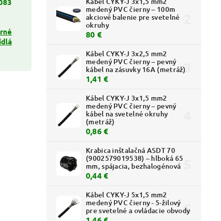
Kábel CYKY-J 3x1,5 mm2
083
medený PVC čierny – 100m
akciové balenie pre svetelné
okruhy
rné
80 €
idlá
Kábel CYKY-J 3x2,5 mm2
medený PVC čierny – pevný
kábel na zásuvky 16A (metráž)
1,41 €
Kábel CYKY-J 3x1,5 mm2
medený PVC čierny – pevný
kábel na svetelné okruhy
(metráž)
0,86 €
Krabica inštalačná ASDT 70
(9002579019538) – hlboká 65
mm, spájacia, bezhalogénová
0,44 €
Kábel CYKY-J 5x1,5 mm2
medený PVC čierny - 5-žilový
pre svetelné a ovládacie obvody
1,46 €