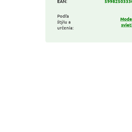
EAN
:
5998250333
Podľa
Mode
štýlu a
sviet
určenia
: