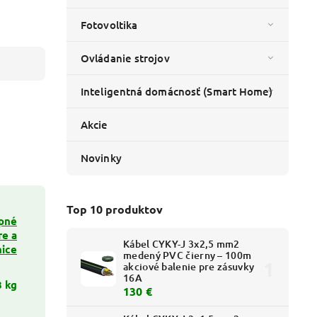
Fotovoltika
Ovládanie strojov
Inteligentná domácnosť (Smart Home)
Akcie
Novinky
Top 10 produktov
pné
re a
Kábel CYKY-J 3x2,5 mm2
nice
medený PVC čierny – 100m
akciové balenie pre zásuvky
16A
8 kg
130 €