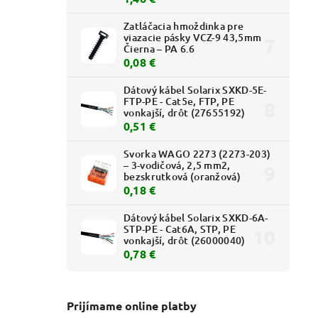
Zatláčacia hmoždinka pre
viazacie pásky VCZ-9 43,5mm
Čierna – PA 6.6
0,08 €
Dátový kábel Solarix SXKD-5E-
FTP-PE - Cat5e, FTP, PE
vonkajší, drôt (27655192)
0,51 €
Svorka WAGO 2273 (2273-203)
– 3-vodičová, 2,5 mm2,
bezskrutková (oranžová)
0,18 €
Dátový kábel Solarix SXKD-6A-
STP-PE - Cat6A, STP, PE
vonkajší, drôt (26000040)
0,78 €
Prijímame online platby