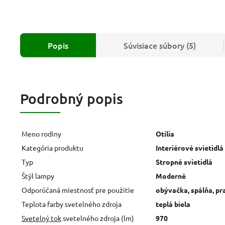
Popis
Súvisiace súbory (5)
Podrobný popis
Meno rodiny
Otilia
Kategória produktu
Interiérové svietidlá
Typ
Stropné svietidlá
Štýl lampy
Moderné
Odporúčaná miestnosť pre použitie
obývačka, spálňa, pr
Teplota farby svetelného zdroja
teplá biela
Svetelný tok
svetelného zdroja (lm)
970