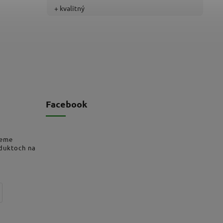
+ kvalitný
Facebook
deme
oduktoch na