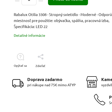
Rabalux Otilia 3308 - Stropný svietidlo - Moderné - Odpor
miestnosť pre použitie: obývačka, spálňa, pracovná izba,
Špecifikácia: LED 22
Detailné informácie
Opýtať sa
Zdieľať
Doprava zadarmo
Kame
pri nákupe nad 75€ mimo ATYP
vyzdvi
P
S