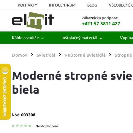
KONTAKTY
INFOCENTRUM
BLOG
VŠEOBECNÉ 
MOJA OBJEDNÁVKA
Zákaznícka podpora:
+421 57 3811 427
Káble a vodiče
Inštalačný materiál
Vypína
Domov
Svietidlá
Vnútorné svietidlá
Stropné 
/
/
/
Moderné stropné sviet
biela
Kód:
003308
Neohodnotené