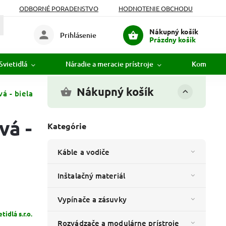
ODBORNÉ PORADENSTVO
HODNOTENIE OBCHODU
Nákupný košík
Prihlásenie
Prázdny košík
Svietidlá
Náradie a meracie prístroje
Komunikác
Nákupný košík
á - biela
vá -
Kategórie
Káble a vodiče
Inštalačný materiál
Vypínače a zásuvky
idlá s.r.o.
Rozvádzače a modulárne prístroje