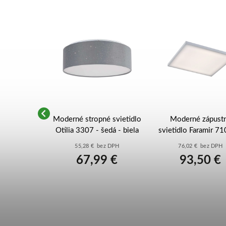
é svietidlo
Moderné stropné svietidlo
Moderné zápust
03 - biela
Otilia 3307 - šedá - biela
svietidlo Faramir 71
biela
ez DPH
55,28 € bez DPH
76,02 € bez DPH
9 €
67,99 €
93,50 €