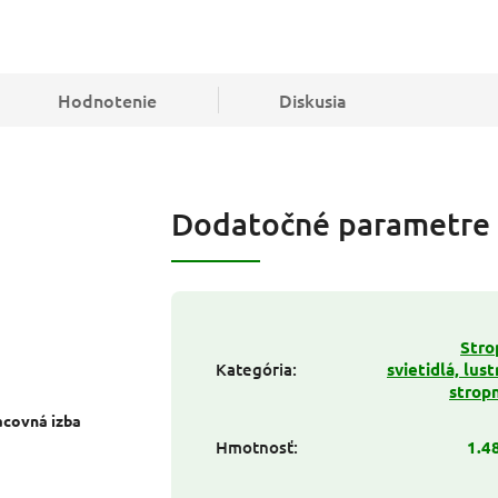
Hodnotenie
Diskusia
Dodatočné parametre
Stro
Kategória
:
svietidlá, lust
strop
acovná izba
Hmotnosť
:
1.4