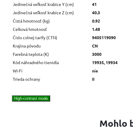
Jedinečná veľkosť krabice Y (cm)
41
Jedinečná veľkosť krabice Z (cm)
40.3
Čistá hmotnosť (kg)
0.92
Celková hmotnosť
1.48
Číslo colnej tarify (CTN)
9405119090
Krajina pôvodu
CN
Farebná teplota (K)
3000
Kód náhradného tienidla
19935, 19934
Wi-Fi
nie
Trieda ochrany
II
High-contrast mode
Mohlo b