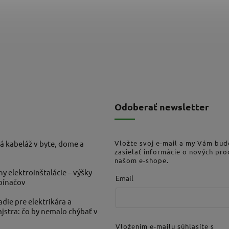
Odoberať newsletter
á kabeláž v byte, dome a
Vložte svoj e-mail a my Vám bu
zasielať informácie o nových pr
našom e-shope.
ny elektroinštalácie – výšky
Email
ypínačov
die pre elektrikára a
stra: čo by nemalo chýbať v
Vložením e-mailu súhlasíte s