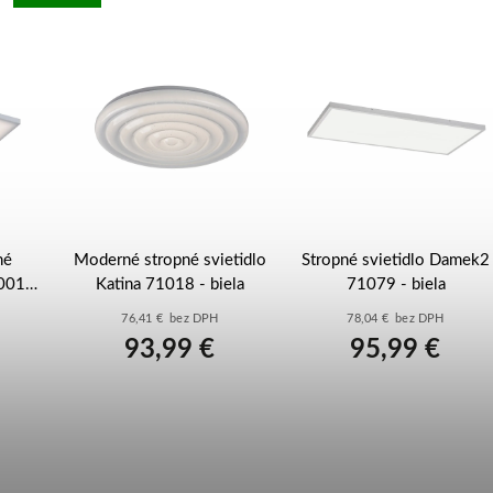
né
Moderné stropné svietidlo
Stropné svietidlo Damek2
001 -
Katina 71018 - biela
71079 - biela
76,41 € bez DPH
78,04 € bez DPH
93,99 €
95,99 €