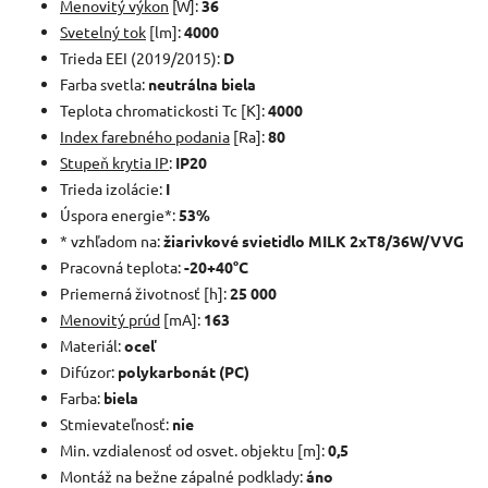
Menovitý výkon
[W]:
36
Svetelný tok
[lm]:
4000
Trieda EEI (2019/2015):
D
Farba svetla:
neutrálna biela
Teplota chromatickosti Tc [K]:
4000
Index farebného podania
[Ra]:
80
Stupeň krytia IP
:
IP20
Trieda izolácie:
I
Úspora energie*:
53%
* vzhľadom na:
žiarivkové svietidlo MILK 2xT8/36W/VVG
Pracovná teplota:
-20+40°C
Priemerná životnosť [h]:
25 000
Menovitý prúd
[mA]:
163
Materiál:
oceľ
Difúzor:
polykarbonát (PC)
Farba:
biela
Stmievateľnosť:
nie
Min. vzdialenosť od osvet. objektu [m]:
0,5
Montáž na bežne zápalné podklady:
áno