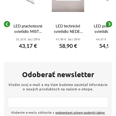
LED prachotesné
LED technické
LED prachot
svietidlo MISTY
svietidlo NEDES
svietidlo M
re
35W NW IP66 -
40 W, 120 cm,
51W NW, IP
35,10 € bez DPH
47,89 € bez DPH
44,67 € bez 
u
ZT1521
IP65, IK08,
ZT1621
43,17 €
58,90 €
54,95 
nadpájateľné -
LNL324/3
Odoberať newsletter
Vložte svoj e-mail a my Vám budeme zasielať informácie
o nových produktoch na našom e-shope.
Vložením e-mailu súhlasíte s
podmienkami ochrany osobných údajov