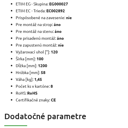
ETIM EG - Skupina:
EG000027
ETIM EC - Trieda:
EC002892
Prispôsobené na zavesenie:
nie
Pre montáž na strop:
áno
Pre montáž na stenu:
áno
Pre prisadenú montáž:
áno
Pre zapustenú montáž:
nie
Vyžarovací uhol [°]:
120
Šírka [mm]:
100
Dĺžka [mm]:
1200
Hrúbka [mm]:
58
Váha [kg]:
1,45
Počet ks v kartóne:
8
RoHS:
RoHS
Certifikačné znaky:
CE
Dodatočné parametre