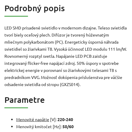
Podrobný popis
LED SMD prisadené svietidlo v modernom dizajne. Teleso svietidla
tvorí biely oceľový plech. Difúzor je tvorený húževnatým
mliečnym polykarbonátom (PC). Energeticky úsporná náhrada
svietidiel so žiarivkami T8. Vysoká účinnosť LED modulu 111 lm/W.
Rovnomerný rozptyl svetla. Napájanie LED PCB zaisťuje
integrovaný flicker-free napájací zdroj. 50% úspory v spotrebe
elektrickej energie v porovnaní so žiarivkovými telesami T8 s
predradníkom VVG. Možnosť dokúpenia príslušenstva pre väčšie
odsadenie svietidla od stropu (GXZS014).
Parametre
Menovité napätie
[V]:
220-240
Menovitý kmitočet [Hz]:
50/60