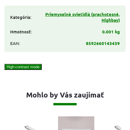
Priemyselné svietidlá (prachotesné,
Kategória
:
Highbay)
Hmotnosť
:
0.001 kg
EAN
:
8592660143439
High-contrast mode
Mohlo by Vás zaujímať