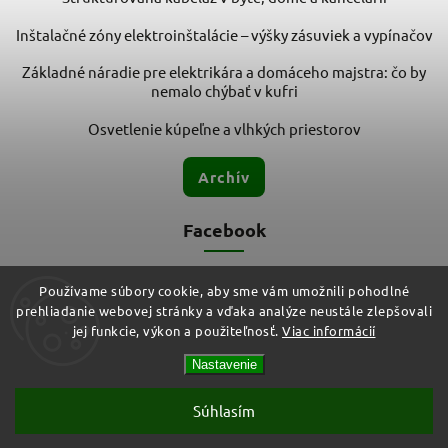
Inštalačné zóny elektroinštalácie – výšky zásuviek a vypínačov
Základné náradie pre elektrikára a domáceho majstra: čo by
nemalo chýbať v kufri
Osvetlenie kúpeľne a vlhkých priestorov
Archív
Facebook
Používame súbory cookie, aby sme vám umožnili pohodlné
prehliadanie webovej stránky a vďaka analýze neustále zlepšovali
jej funkcie, výkon a použiteľnosť.
Viac informácií
Nastavenie
Copyright 2026
ELMIT - Elektroinštalačný materiál, svietidlá
.
Všetky práva vyhradené.
Vytvořil
Shoptet
| Design
Shoptak.cz
Súhlasím