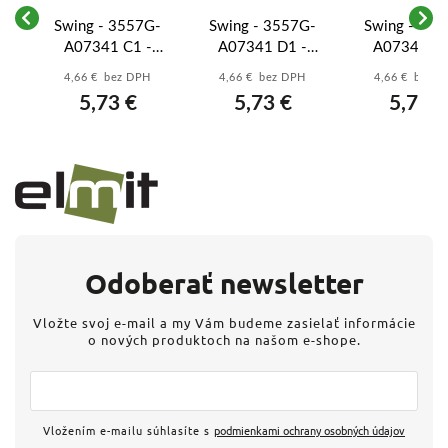
-
Swing - 3557G-
Swing - 3557G-
Swing - 35
A07341 C1 -
A07341 D1 -
A07341 H1
Prepínač 7So,
Prepínač 7So,
Prepínač 7
4,66 € bez DPH
4,66 € bez DPH
4,66 € bez 
prístroj, kryt -
prístroj, kryt -
prístroj, kry
5,73 €
5,73 €
5,73 €
krémová
béžová
hnedá
Odoberať newsletter
Vložte svoj e-mail a my Vám budeme zasielať informácie
o nových produktoch na našom e-shope.
Vložením e-mailu súhlasíte s
podmienkami ochrany osobných údajov