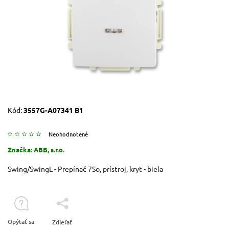
Kód:
3557G-A07341 B1
Neohodnotené
Značka:
ABB, s.r.o.
Swing/SwingL - Prepínač 7So, prístroj, kryt - biela
Opýtať sa
Zdieľať