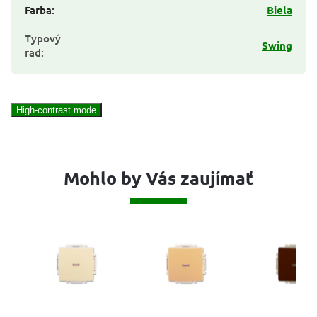
Farba
:
Biela
Typový
Swing
rad
:
High-contrast mode
Mohlo by Vás zaujímať