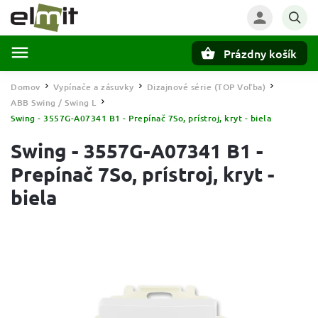
Prázdny košík
Hľadať
Domov
Vypínače a zásuvky
Dizajnové série (TOP Voľba)
/
/
/
ABB Swing / Swing L
/
Swing - 3557G-A07341 B1 - Prepínač 7So, prístroj, kryt - biela
Swing - 3557G-A07341 B1 -
Prepínač 7So, prístroj, kryt -
biela