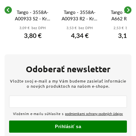
-
Tango - 3558A-
Tango - 3558A-
Tango - 355
A00933 S2 - Kryt
A00933 R2 - Kryt
A662 R2 - K
ou
spínača s potlačou
spínača s potlačou
spínača dele
3,09 € bez DPH
3,53 € bez DPH
2,53 € bez 
3, 3S; dymová
3, 3S; vresová
potlačou 1/0
3,80 €
4,34 €
3,11 €
šedá
červená
vresová čer
Odoberať newsletter
Vložte svoj e-mail a my Vám budeme zasielať informácie
o nových produktoch na našom e-shope.
Vložením e-mailu súhlasíte s
podmienkami ochrany osobných údajov
Prihlásiť sa