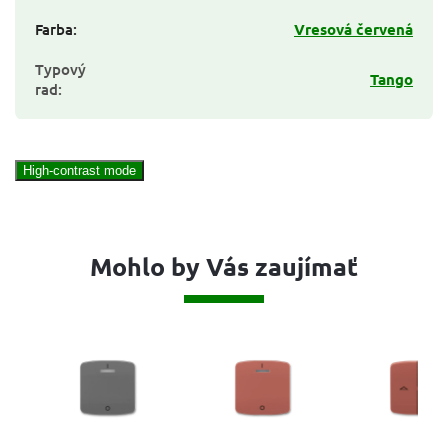
Farba
:
Vresová červená
Typový
Tango
rad
:
High-contrast mode
Mohlo by Vás zaujímať