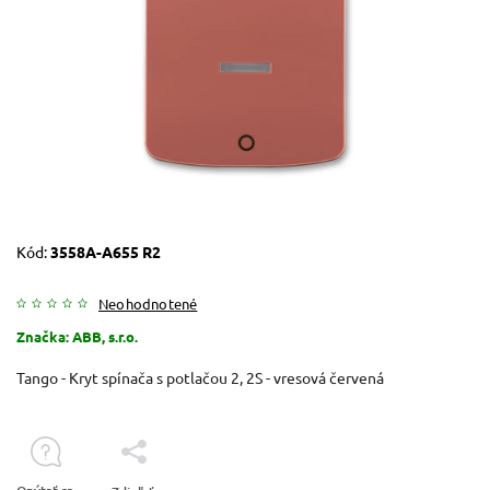
Kód:
3558A-A655 R2
Neohodnotené
Značka:
ABB, s.r.o.
Tango - Kryt spínača s potlačou 2, 2S - vresová červená