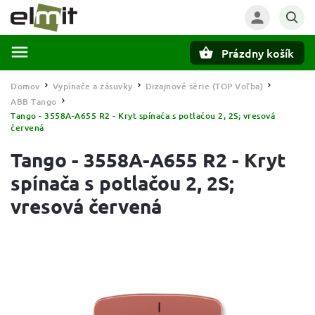
Prázdny košík
Hľadať
Domov
Vypínače a zásuvky
Dizajnové série (TOP Voľba)
/
/
/
ABB Tango
/
Tango - 3558A-A655 R2 - Kryt spínača s potlačou 2, 2S; vresová
červená
Tango - 3558A-A655 R2 - Kryt
spínača s potlačou 2, 2S;
vresová červená