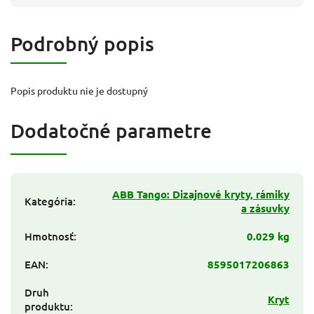
Podrobný popis
Popis produktu nie je dostupný
Dodatočné parametre
ABB Tango: Dizajnové kryty, rámiky
Kategória
:
a zásuvky
Hmotnosť
:
0.029 kg
EAN
:
8595017206863
Druh
Kryt
produktu
: