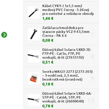
Kábel CYKY-J 5x1,5 mm2
medený PVC čierny - 5-žilový
pre svetelné a ovládacie obvody
1,46 €
Zatláčacia hmoždinka pre
viazacie pásky VCZ-9 43,5mm
Čierna – PA 6.6
Tango - 5013A-A00252 C
Tango - 5013A-A00215
0,08 €
- Kryt zásuvky ISDN,
S2 - Kryt zásuvky
dvojnás.; slonová kosť
telefónnej, dvojnás.;
Dátový kábel Solarix SXKD-5E-
2,36 € bez DPH
2,23 € bez DPH
FTP-PE - Cat5e, FTP, PE
dymová šedá
2,90 €
2,74 €
vonkajší, drôt (27655192)
0,51 €
Svorka WAGO 2273 (2273-203)
– 3-vodičová, 2,5 mm2,
bezskrutková (oranžová)
0,18 €
Dátový kábel Solarix SXKD-6A-
STP-PE - Cat6A, STP, PE
vonkajší, drôt (26000040)
0,78 €