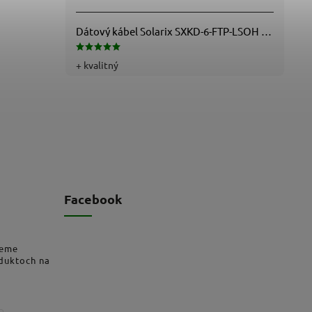
Dátový kábel Solarix SXKD-6-FTP-LSOH - Cat6, FTP, LSOH, drôt (26000005)
+ kvalitný
Facebook
deme
oduktoch na