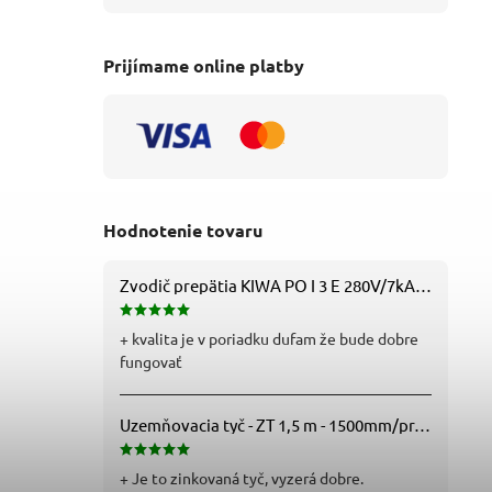
Prijímame online platby
Hodnotenie tovaru
Zvodič prepätia KIWA PO I 3 E 280V/7kA B+C+D (T1+T2+T3) 3P - 81.201
+ kvalita je v poriadku dufam že bude dobre
fungovať
Uzemňovacia tyč - ZT 1,5 m - 1500mm/pr.25mm - Fe/Zn - f712112
+ Je to zinkovaná tyč, vyzerá dobre.