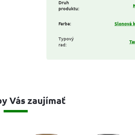
Druh
produktu
:
Farba
:
Slonová 
Typový
Ta
rad
:
y Vás zaujímať