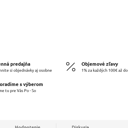
nná predajňa
Objemové zľavy
hnite si objednávky aj osobne
1% za každých 100€ až d
oradíme s výberom
me tu pre Vás Po - So
Hodnotenie
Diskusia