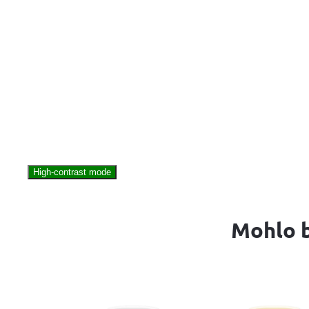
High-contrast mode
Mohlo b