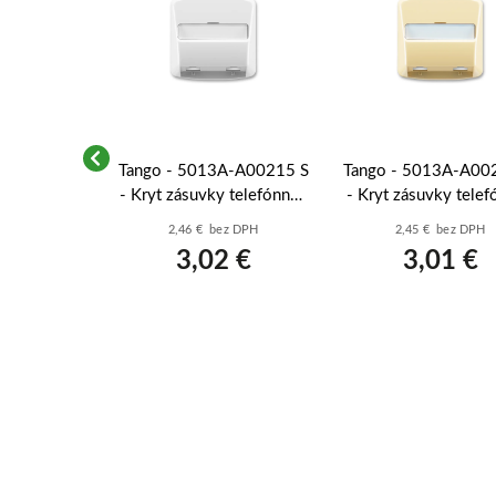
A-A00213 C
Tango - 5013A-A00215 S
Tango - 5013A-A00
 telefónnej,
- Kryt zásuvky telefónnej,
- Kryt zásuvky telef
onová kosť
dvojnás.; šedá
dvojnás.; béžov
z DPH
2,46 € bez DPH
2,45 € bez DPH
 €
3,02 €
3,01 €