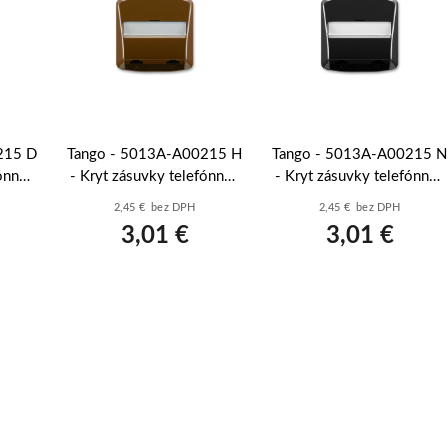
215 D
Tango - 5013A-A00215 H
Tango - 5013A-A00215 N
ónnej,
- Kryt zásuvky telefónnej,
- Kryt zásuvky telefónnej,
á
dvojnás.; hnedá
dvojnás.; čierna
2,45 € bez DPH
2,45 € bez DPH
3,01 €
3,01 €