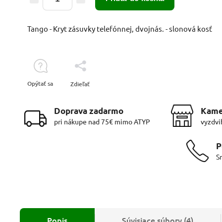
Tango - Kryt zásuvky telefónnej, dvojnás. - slonová kosť
Opýtať sa
Zdieľať
Doprava zadarmo
Kame
pri nákupe nad 75€ mimo ATYP
vyzdvi
P
S
Popis
Súvisiace súbory (4)