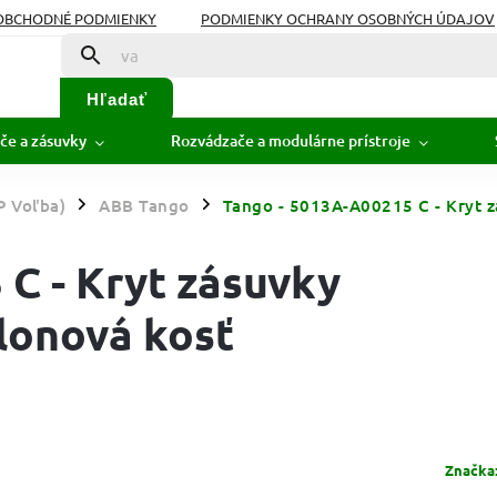
OBCHODNÉ PODMIENKY
PODMIENKY OCHRANY OSOBNÝCH ÚDAJOV
Hľadať
če a zásuvky
Rozvádzače a modulárne prístroje
P Voľba)
ABB Tango
Tango - 5013A-A00215 C - Kryt zá
/
/
C - Kryt zásuvky
slonová kosť
Značka