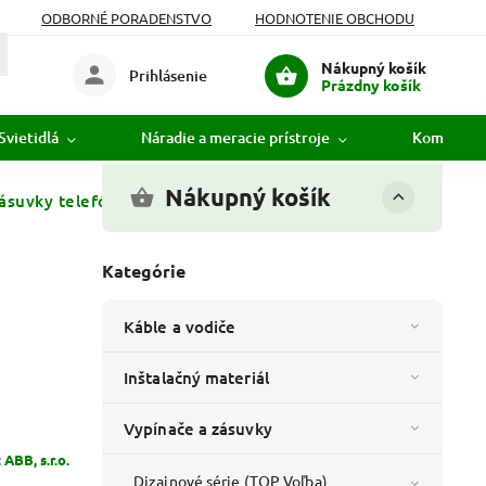
ODBORNÉ PORADENSTVO
HODNOTENIE OBCHODU
Nákupný košík
Prihlásenie
Prázdny košík
Svietidlá
Náradie a meracie prístroje
Komunikác
Nákupný košík
suvky telefónnej, dvojnás.; slonová kosť
Kategórie
Káble a vodiče
Inštalačný materiál
Vypínače a zásuvky
:
ABB, s.r.o.
Dizajnové série (TOP Voľba)