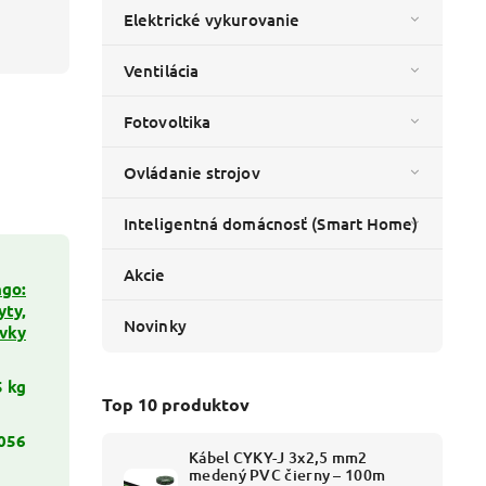
Elektrické vykurovanie
Ventilácia
Fotovoltika
Ovládanie strojov
Inteligentná domácnosť (Smart Home)
Akcie
go:
yty,
Novinky
uvky
5 kg
Top 10 produktov
056
Kábel CYKY-J 3x2,5 mm2
medený PVC čierny – 100m