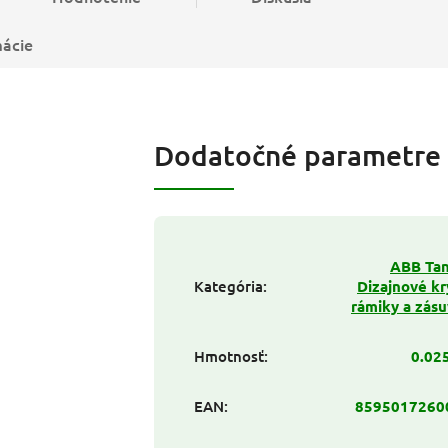
mácie
Dodatočné parametre
ABB Tan
Kategória
:
Dizajnové kr
rámiky a zás
Hmotnosť
:
0.02
EAN
:
8595017260