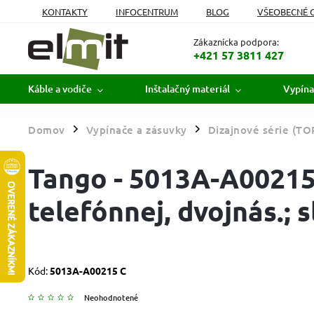
KONTAKTY
INFOCENTRUM
BLOG
VŠEOBECNÉ 
MOJA OBJEDNÁVKA
Zákaznícka podpora:
+421 57 3811 427
Káble a vodiče
Inštalačný materiál
Vypína
Domov
Vypínače a zásuvky
Dizajnové série (TO
/
/
Tango - 5013A-A00215 
telefónnej, dvojnás.; 
Kód:
5013A-A00215 C
Neohodnotené