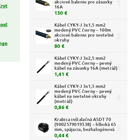
akciové balenie pre zásuvky
Kryt
16A
130 €
kosť
Kábel CYKY-J 3x1,5 mm2
medený PVC čierny – 100m
akciové balenie pre svetelné
okruhy
ngo
80 €
Kábel CYKY-J 3x2,5 mm2
medený PVC čierny – pevný
kábel na zásuvky 16A (metráž)
1,41 €
Kábel CYKY-J 3x1,5 mm2
medený PVC čierny – pevný
kábel na svetelné okruhy
(metráž)
0,86 €
Krabica inštalačná ASDT 70
(9002579019538) – hlboká 65
mm, spájacia, bezhalogénová
0,44 €