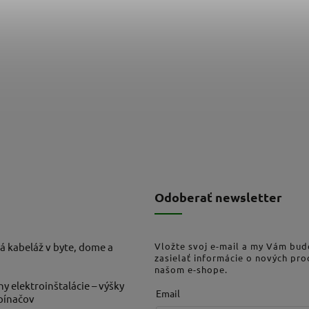
Odoberať newsletter
á kabeláž v byte, dome a
Vložte svoj e-mail a my Vám bu
zasielať informácie o nových pr
našom e-shope.
ny elektroinštalácie – výšky
Email
ypínačov