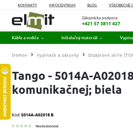
KONTAKTY
INFOCENTRUM
BLOG
VŠEOBECNÉ 
MOJA OBJEDNÁVKA
Zákaznícka podpora:
+421 57 3811 427
Káble a vodiče
Inštalačný materiál
Vypína
Domov
Vypínače a zásuvky
Dizajnové série (TO
/
/
Tango - 5014A-A02018 
komunikačnej; biela
Kód:
5014A-A02018 B
Neohodnotené