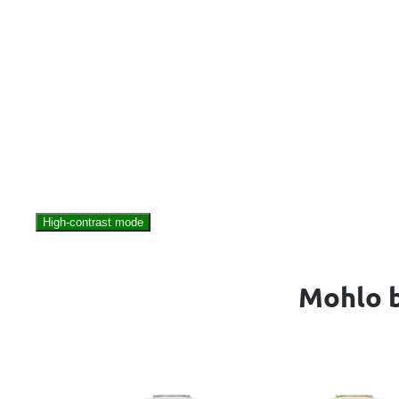
High-contrast mode
Mohlo b