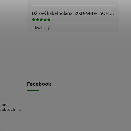
Dátový kábel Solarix SXKD-6-FTP-LSOH - Cat6, FTP, LSOH, drôt (26000005)
+ kvalitný
Facebook
deme
oduktoch na