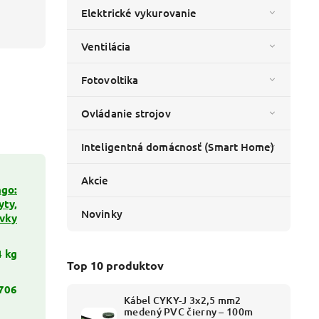
Elektrické vykurovanie
Ventilácia
Fotovoltika
Ovládanie strojov
Inteligentná domácnosť (Smart Home)
Akcie
go:
yty,
Novinky
uvky
4 kg
Top 10 produktov
706
Kábel CYKY-J 3x2,5 mm2
medený PVC čierny – 100m