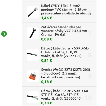
Kábel CYKY-J 5x1,5 mm2
medený PVC čierny - 5-žilový
pre svetelné a ovládacie obvody
1,46 €
Zatláčacia hmoždinka pre
viazacie pásky VCZ-9 43,5mm
Čierna – PA 6.6
Tango - 5014A-A02018
Tango - 5014A-A02018 C
0,08 €
R2 - Kryt zásuvky
- Kryt zásuvky
komunikačnej; vresová
komunikačnej; slonová
Dátový kábel Solarix SXKD-5E-
4,90 € bez DPH
5,15 € bez DPH
FTP-PE - Cat5e, FTP, PE
červená
kosť
6,03 €
6,34 €
vonkajší, drôt (27655192)
0,51 €
Svorka WAGO 2273 (2273-203)
– 3-vodičová, 2,5 mm2,
bezskrutková (oranžová)
0,18 €
Dátový kábel Solarix SXKD-6A-
STP-PE - Cat6A, STP, PE
vonkajší, drôt (26000040)
0,78 €