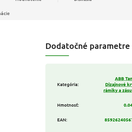
mácie
Dodatočné parametre
ABB Tan
Kategória
:
Dizajnové kr
rámiky a zás
Hmotnosť
:
0.0
EAN
:
8592624056