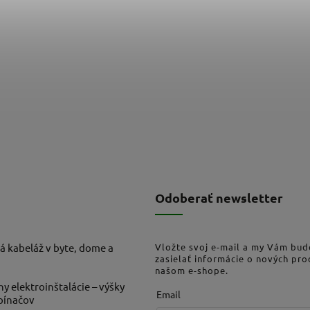
Odoberať newsletter
á kabeláž v byte, dome a
Vložte svoj e-mail a my Vám bu
zasielať informácie o nových pr
našom e-shope.
ny elektroinštalácie – výšky
Email
ypínačov