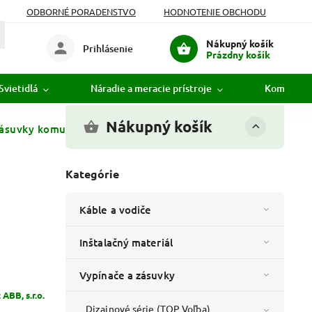
ODBORNÉ PORADENSTVO
HODNOTENIE OBCHODU
Nákupný košík
Prihlásenie
Prázdny košík
Svietidlá
Náradie a meracie prístroje
Komunikác
Nákupný košík
ásuvky komunikačnej; biela
Kategórie
Káble a vodiče
Inštalačný materiál
Vypínače a zásuvky
:
ABB, s.r.o.
Dizajnové série (TOP Voľba)