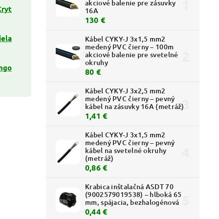
akciové balenie pre zásuvky
Kryt
16A
130 €
iela
Kábel CYKY-J 3x1,5 mm2
medený PVC čierny – 100m
akciové balenie pre svetelné
okruhy
ngo
80 €
Kábel CYKY-J 3x2,5 mm2
medený PVC čierny – pevný
kábel na zásuvky 16A (metráž)
1,41 €
Kábel CYKY-J 3x1,5 mm2
medený PVC čierny – pevný
kábel na svetelné okruhy
(metráž)
0,86 €
Krabica inštalačná ASDT 70
(9002579019538) – hlboká 65
mm, spájacia, bezhalogénová
0,44 €