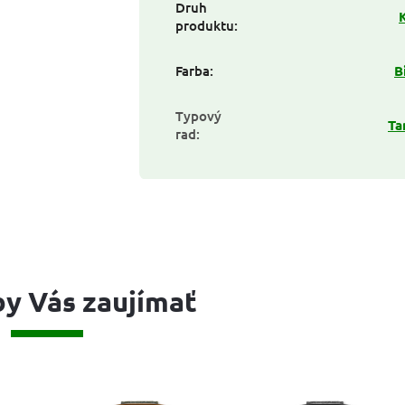
Druh
produktu
:
Farba
:
B
Typový
Ta
rad
:
y Vás zaujímať