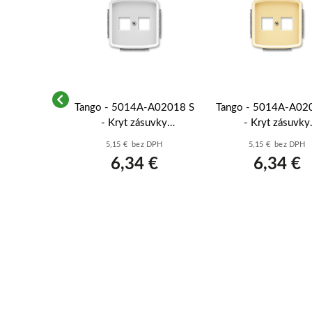
-A2349 B -
Tango - 5014A-A02018 S
Tango - 5014A-A02
onásobná;
- Kryt zásuvky
- Kryt zásuvky
a
komunikačnej; šedá
komunikačnej; bé
z DPH
5,15 € bez DPH
5,15 € bez DPH
 €
6,34 €
6,34 €