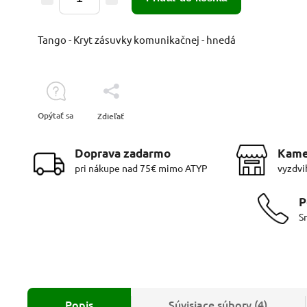
Tango - Kryt zásuvky komunikačnej - hnedá
Opýtať sa
Zdieľať
Doprava zadarmo
Kame
pri nákupe nad 75€ mimo ATYP
vyzdvi
P
S
Popis
Súvisiace súbory (4)