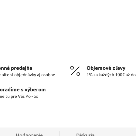
nná predajňa
Objemové zľavy
hnite si objednávky aj osobne
1% za každých 100€ až d
oradíme s výberom
me tu pre Vás Po - So
Hodnotenie
Diskusia