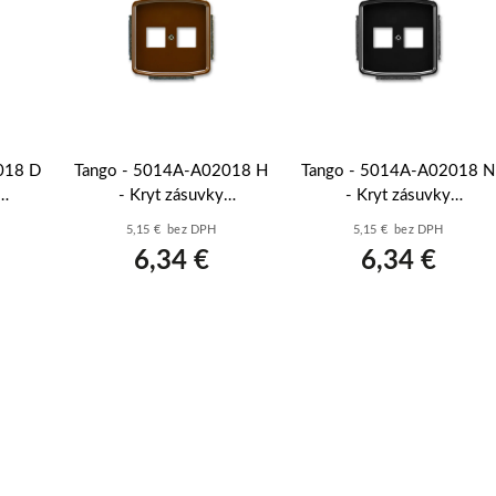
018 D
Tango - 5014A-A02018 H
Tango - 5014A-A02018 N
- Kryt zásuvky
- Kryt zásuvky
žová
komunikačnej; hnedá
komunikačnej; čierna
5,15 € bez DPH
5,15 € bez DPH
6,34 €
6,34 €