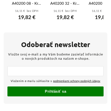
A40200 08 - Kryt
A40200 32 - Kryt
A40200 33 - 
zosilňovača - radio
zosilňovača - radio
zosilňovača - 
16,11 € bez DPH
16,11 € bez DPH
16,11 € bez 
- titánová
- starostrieborná
- šampans
19,82 €
19,82 €
19,82 
ová
Odoberať newsletter
Vložte svoj e-mail a my Vám budeme zasielať informácie
o nových produktoch na našom e-shope.
Vložením e-mailu súhlasíte s
podmienkami ochrany osobných údajov
Prihlásiť sa