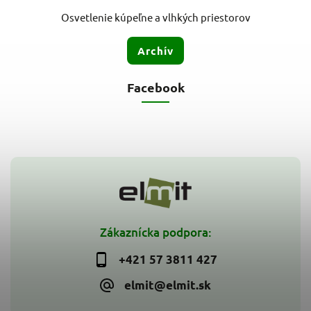
Osvetlenie kúpeľne a vlhkých priestorov
Archív
Facebook
Zákaznícka podpora:
+421 57 3811 427
elmit@elmit.sk