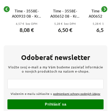
-
Time - 3558E-
Time - 3558E-
Time - 355
yt
A00933 08 - Kryt
A00652 08 - Kryt
A00652 34 - 
s potlačou -
spínača delený -
spínača dele
6,57 € bez DPH
5,28 € bez DPH
5,28 € bez 
á
titánová
titánová
antracitov
8,08 €
6,50 €
6,50 €
Odoberať newsletter
Vložte svoj e-mail a my Vám budeme zasielať informácie
o nových produktoch na našom e-shope.
Vložením e-mailu súhlasíte s
podmienkami ochrany osobných údajov
Prihlásiť sa