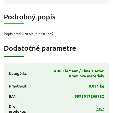
Podrobný popis
Popis produktu nie je dostupný
Dodatočné parametre
ABB Element / Time / Arbo:
Kategória
:
Prémiové materiály
Hmotnosť
:
0.031 kg
EAN
:
8595017265952
Druh
Kryt
produktu
: