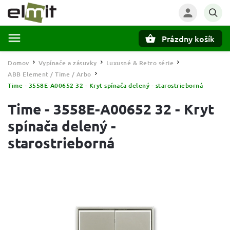
Prázdny košík
Hľadať
Domov
Vypínače a zásuvky
Luxusné & Retro série
/
/
/
ABB Element / Time / Arbo
/
Time - 3558E-A00652 32 - Kryt spínača delený - starostrieborná
Time - 3558E-A00652 32 - Kryt
spínača delený -
starostrieborná