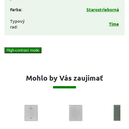
Farba
:
Starostrieborná
Typový
Time
rad
:
High-contrast mode
Mohlo by Vás zaujímať