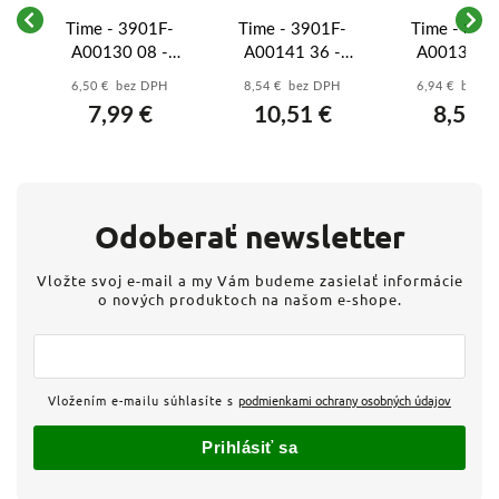
-
Time - 3901F-
Time - 3901F-
Time - 390
A00130 08 -
A00141 36 -
A00130 36
Rámček
Rámček
Rámček
6,50 € bez DPH
8,54 € bez DPH
6,94 € bez 
trojnásobný,
štvornásobný,
trojnásobn
7,99 €
10,51 €
8,54 €
vodorovný -
zvislý - oceľová
vodorovný
titánová
oceľová
Odoberať newsletter
Vložte svoj e-mail a my Vám budeme zasielať informácie
o nových produktoch na našom e-shope.
Vložením e-mailu súhlasíte s
podmienkami ochrany osobných údajov
Prihlásiť sa