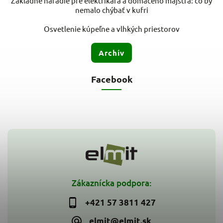
Základné náradie pre elektrikára a domáceho majstra: čo by
nemalo chýbať v kufri
Osvetlenie kúpeľne a vlhkých priestorov
Archív
Facebook
Zákaznícka podpora:
+421 57 3811 427
elmit@elmit.sk