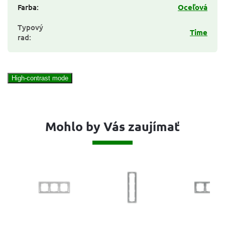
Farba
:
Oceľová
Typový
Time
rad
:
High-contrast mode
Mohlo by Vás zaujímať