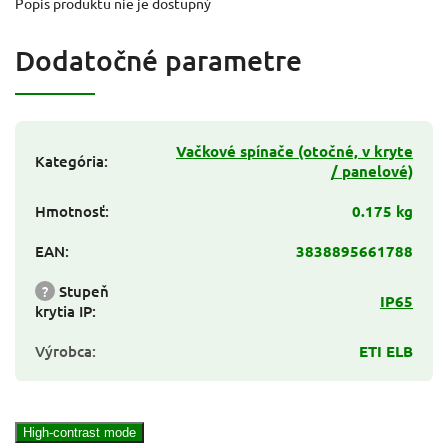
Popis produktu nie je dostupný
Dodatočné parametre
Vačkové spínače (otočné, v kryte
Kategória
:
/ panelové)
Hmotnosť
:
0.175 kg
EAN
:
3838895661788
?
Stupeň
IP65
krytia IP
:
Výrobca
:
ETI ELB
High-contrast mode