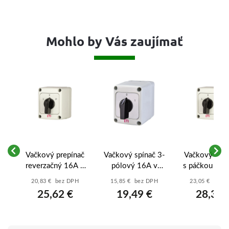
Mohlo by Vás zaujímať
 s
Vačkový prepínač
Vačkový spínač 3-
Vačkový prep
u
reverzačný 16A v
pólový 16A v
s páčkou a k
10
kryte – ETI CS 16
kryte (0-1) – ETI
CS 25 11
20,83 € bez DPH
15,85 € bez DPH
23,05 € bez 
11 U L0PPN
CS 16 10 PN
L0PPN L-0-P -
25,62 €
19,49 €
28,35 
(004773207)
(004773164)
25A reverzač
0047732