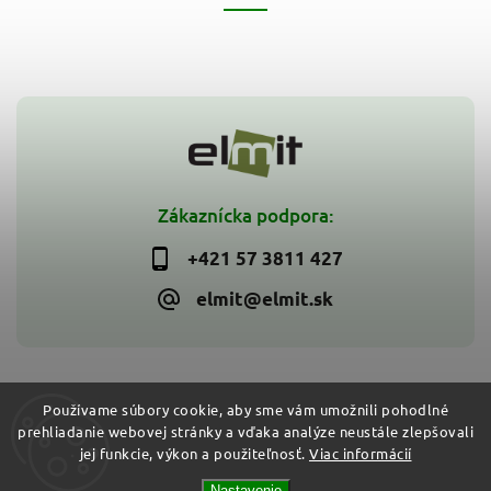
Zákaznícka podpora:
+421 57 3811 427
elmit@elmit.sk
Používame súbory cookie, aby sme vám umožnili pohodlné
prehliadanie webovej stránky a vďaka analýze neustále zlepšovali
Copyright 2026
ELMIT - Elektroinštalačný materiál, svietidlá
.
jej funkcie, výkon a použiteľnosť.
Viac informácií
Všetky práva vyhradené.
Vytvořil
Shoptet
| Design
Shoptak.cz
Nastavenie