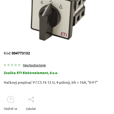
Kód:
004773132
Neohodnotené
Značka:
ETI Elektroelement, d.o.o.
Vačkový prepínač Y-? CS 16 12 U, 4-pólový, Ith = 16A, "0-Y-?"
Opýtať sa
Zdieľať