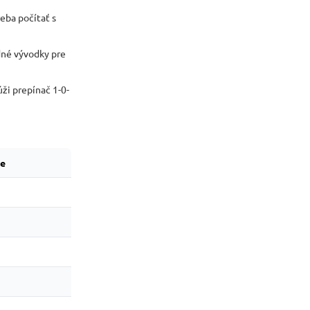
eba počítať s
dné vývodky pre
úži prepínač 1-0-
te