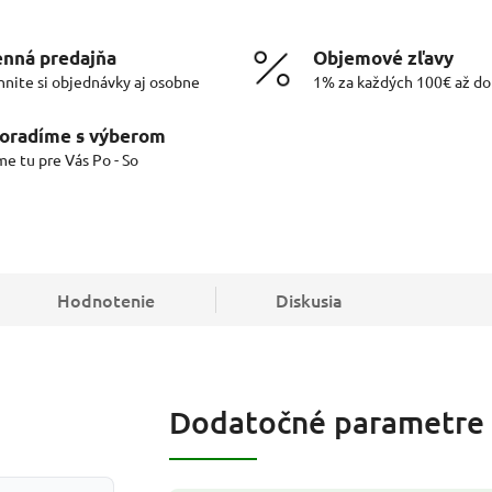
nná predajňa
Objemové zľavy
hnite si objednávky aj osobne
1% za každých 100€ až d
oradíme s výberom
me tu pre Vás Po - So
Hodnotenie
Diskusia
Dodatočné parametre