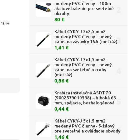
medený PVC čierny – 100m
akciové balenie pre svetelné
okruhy
80 €
o 10%
Kábel CYKY-J 3x2,5 mm2
medený PVC čierny – pevný
kábel na zásuvky 16A (metráž)
1,41 €
Kábel CYKY-J 3x1,5 mm2
medený PVC čierny – pevný
kábel na svetelné okruhy
(metráž)
0,86 €
Krabica inštalačná ASDT 70
(9002579019538) – hlboká 65
mm, spájacia, bezhalogénová
0,44 €
Kábel CYKY-J 5x1,5 mm2
medený PVC čierny - 5-žilový
pre svetelné a ovládacie obvody
1,46 €