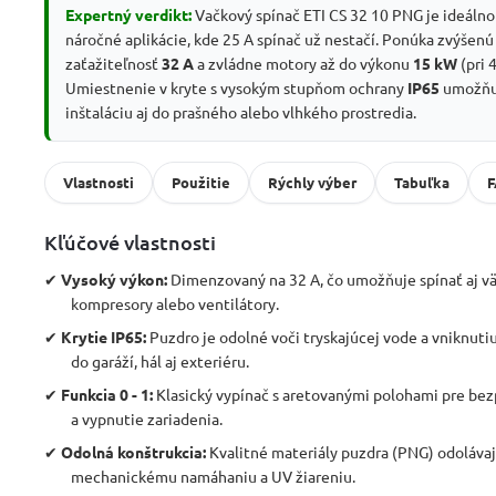
Expertný verdikt:
Vačkový spínač ETI CS 32 10 PNG je ideálno
náročné aplikácie, kde 25 A spínač už nestačí. Ponúka zvýšen
zaťažiteľnosť
32 A
a zvládne motory až do výkonu
15 kW
(pri 
Umiestnenie v kryte s vysokým stupňom ochrany
IP65
umožňu
inštaláciu aj do prašného alebo vlhkého prostredia.
Vlastnosti
Použitie
Rýchly výber
Tabuľka
Kľúčové vlastnosti
✔
Vysoký výkon:
Dimenzovaný na 32 A, čo umožňuje spínať aj väč
kompresory alebo ventilátory.
✔
Krytie IP65:
Puzdro je odolné voči tryskajúcej vode a vniknuti
do garáží, hál aj exteriéru.
✔
Funkcia 0 - 1:
Klasický vypínač s aretovanými polohami pre be
a vypnutie zariadenia.
✔
Odolná konštrukcia:
Kvalitné materiály puzdra (PNG) odoláva
mechanickému namáhaniu a UV žiareniu.