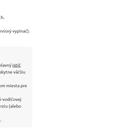
ch.
rvisný vypínač).
 hlavný
istič
skytne väčšiu
om miesta pre
5-vodičovej
rziu (alebo
e
.