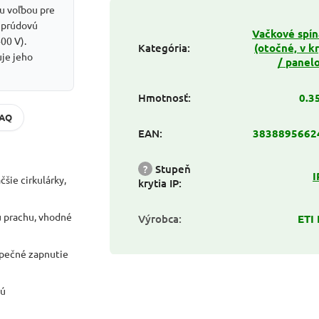
u voľbou pre
ú prúdovú
Vačkové spí
400 V).
Kategória
:
(otočné, v k
je jeho
/ panel
Hmotnosť
:
0.3
FAQ
EAN
:
3838895662
?
Stupeň
I
šie cirkulárky,
krytia IP
:
u prachu, vhodné
Výrobca
:
ETI
zpečné zapnutie
jú