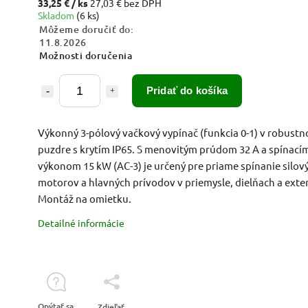
33,25 €
/ ks
27,03 € bez DPH
Skladom
(6 ks)
Môžeme doručiť do:
11.8.2026
Možnosti doručenia
Pridať do košíka
Výkonný 3-pólový vačkový vypínač (funkcia 0-1) v robust
puzdre s krytím IP65. S menovitým prúdom 32 A a spínací
výkonom 15 kW (AC-3) je určený pre priame spínanie silov
motorov a hlavných prívodov v priemysle, dielňach a exter
Montáž na omietku.
Detailné informácie
Opýtať sa
Zdieľať