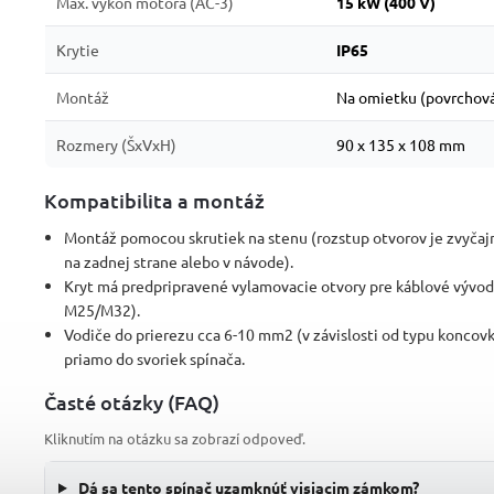
Max. výkon motora (AC-3)
15 kW (400 V)
Krytie
IP65
Montáž
Na omietku (povrchov
Rozmery (ŠxVxH)
90 x 135 x 108 mm
Kompatibilita a montáž
Montáž pomocou skrutiek na stenu (rozstup otvorov je zvyčaj
na zadnej strane alebo v návode).
Kryt má predpripravené vylamovacie otvory pre káblové vývod
M25/M32).
Vodiče do prierezu cca 6-10 mm2 (v závislosti od typu koncovky
priamo do svoriek spínača.
Časté otázky (FAQ)
Kliknutím na otázku sa zobrazí odpoveď.
Dá sa tento spínač uzamknúť visiacim zámkom?