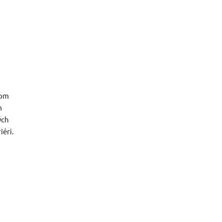
nom
m
ých
iéri.