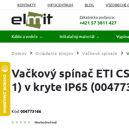
KONTAKTY
INFOCENTRUM
BLOG
VŠEOBECNÉ 
MOJA OBJEDNÁVKA
Zákaznícka podpora:
+421 57 3811 427
Káble a vodiče
Inštalačný materiál
Vypína
Domov
Ovládanie strojov
Vačkové spínače
V
/
/
/
Vačkový spínač ETI CS
1) v kryte IP65 (00477
Kód:
004773166
Neohodnotené