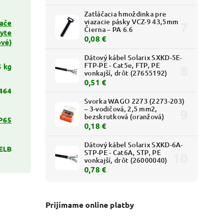
Zatláčacia hmoždinka pre
viazacie pásky VCZ-9 43,5mm
nače
Čierna – PA 6.6
ryte
0,08 €
ové)
Dátový kábel Solarix SXKD-5E-
FTP-PE - Cat5e, FTP, PE
5 kg
vonkajší, drôt (27655192)
0,51 €
464
Svorka WAGO 2273 (2273-203)
– 3-vodičová, 2,5 mm2,
bezskrutková (oranžová)
P65
0,18 €
Dátový kábel Solarix SXKD-6A-
 ELB
STP-PE - Cat6A, STP, PE
vonkajší, drôt (26000040)
0,78 €
Prijímame online platby