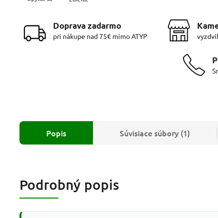
Doprava zadarmo
Kame
pri nákupe nad 75€ mimo ATYP
vyzdvi
P
S
Popis
Súvisiace súbory (1)
Podrobný popis