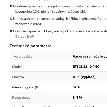
✘ Poddimenzovanie spínača pri motoroch s ťažkým rozbehom (tr
kategóriou AC-3, nie len tepelným prúdom Ith).
✘ Nedostatočné utesnenie prívodných káblov (treba použiť vho
zachovanie IP65).
✘ Použitie vypínača 0-1 tam, kde je potrebná reverzácia (na to sl
2 alebo L-0-P).
Technické parametre
Typ produktu
Vačkový spínač v kry
Model
ETI CS 32 10 PNG
Funkcia
0 – 1 (Vypínač)
Menovitý prúd
(Ith)
32 A
Počet pólov
3 (3P)