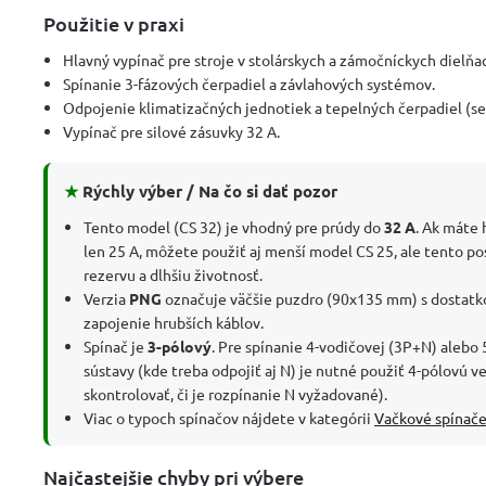
Použitie v praxi
Hlavný vypínač pre stroje v stolárskych a zámočníckych dielňa
Spínanie 3-fázových čerpadiel a závlahových systémov.
Odpojenie klimatizačných jednotiek a tepelných čerpadiel (se
Vypínač pre silové zásuvky 32 A.
★
Rýchly výber / Na čo si dať pozor
Tento model (CS 32) je vhodný pre prúdy do
32 A
. Ak máte
len 25 A, môžete použiť aj menší model CS 25, ale tento po
rezervu a dlhšiu životnosť.
Verzia
PNG
označuje väčšie puzdro (90x135 mm) s dostatk
zapojenie hrubších káblov.
Spínač je
3-pólový
. Pre spínanie 4-vodičovej (3P+N) alebo 
sústavy (kde treba odpojiť aj N) je nutné použiť 4-pólovú ve
skontrolovať, či je rozpínanie N vyžadované).
Viac o typoch spínačov nájdete v kategórii
Vačkové spínač
Najčastejšie chyby pri výbere