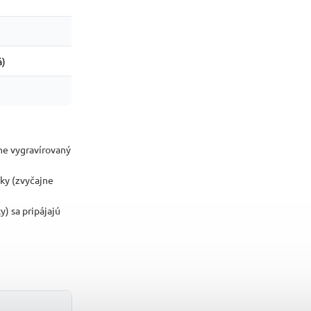
á)
ne vygravírovaný
ky (zvyčajne
) sa pripájajú