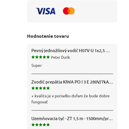
Hodnotenie tovaru
Pevný jednožilový vodič H07V-U 1x2,5 mm2 (CY), čierny – Metráž
Peter Ďurík
Super
Zvodič prepätia KIWA PO I 3 E 280V/7kA B+C+D (T1+T2+T3) 3P - 81.201
+ kvalita je v poriadku dufam že bude dobre
fungovať
Uzemňovacia tyč - ZT 1,5 m - 1500mm/pr.25mm - Fe/Zn - f712112