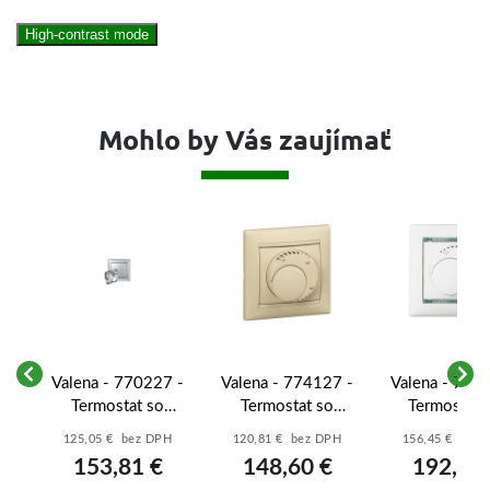
High-contrast mode
Mohlo by Vás zaujímať
 -
Valena - 770227 -
Valena - 774127 -
Valena - 770
vý
Termostat so
Termostat so
Termostat 
spínačom pre
spínačom pre
podlahov
H
125,05 € bez DPH
120,81 € bez DPH
156,45 € bez
nočný útlm -
nočný útlm -
vykurovani
153,81 €
148,60 €
192,43
Hliník
Béžová
Biela