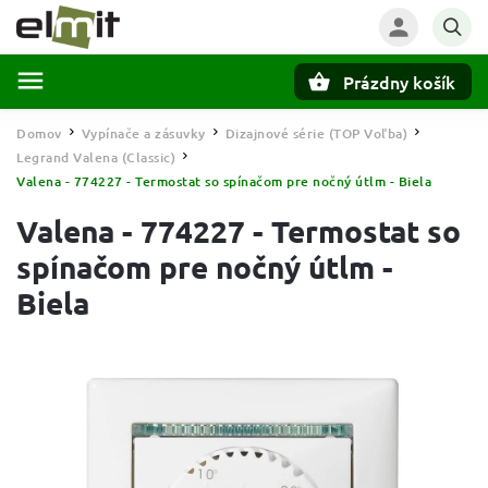
Prázdny košík
Hľadať
Domov
Vypínače a zásuvky
Dizajnové série (TOP Voľba)
/
/
/
Legrand Valena (Classic)
/
Valena - 774227 - Termostat so spínačom pre nočný útlm - Biela
Valena - 774227 - Termostat so
spínačom pre nočný útlm -
Biela