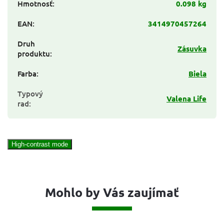
Hmotnosť
:
0.098 kg
EAN
:
3414970457264
Druh
Zásuvka
produktu
:
Farba
:
Biela
Typový
Valena Life
rad
:
High-contrast mode
Mohlo by Vás zaujímať