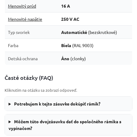
Menovitý prúd
16 A
Menovité napätie
250 V AC
Typ svoriek
Automatické
(bezskrutkové)
Farba
Biela
(RAL 9003)
Detská ochrana
Áno
(clonky)
Časté otázky (FAQ)
Kliknutím na otázku sa zobrazí odpoveď.
Potrebujem k tejto zásuvke dokúpiť rámik?
Môžem túto dvojzásuvku dať do spoločného rámika s
vypínačom?