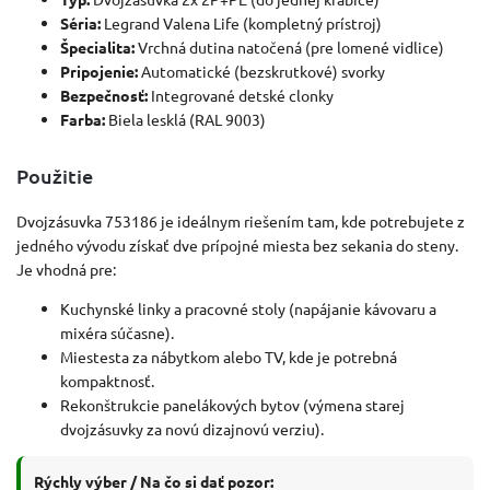
Séria:
Legrand Valena Life (kompletný prístroj)
Špecialita:
Vrchná dutina natočená (pre lomené vidlice)
Pripojenie:
Automatické (bezskrutkové) svorky
Bezpečnosť:
Integrované detské clonky
Farba:
Biela lesklá (RAL 9003)
Použitie
Dvojzásuvka 753186 je ideálnym riešením tam, kde potrebujete z
jedného vývodu získať dve prípojné miesta bez sekania do steny.
Je vhodná pre:
Kuchynské linky a pracovné stoly (napájanie kávovaru a
mixéra súčasne).
Miestesta za nábytkom alebo TV, kde je potrebná
kompaktnosť.
Rekonštrukcie panelákových bytov (výmena starej
dvojzásuvky za novú dizajnovú verziu).
Rýchly výber / Na čo si dať pozor: