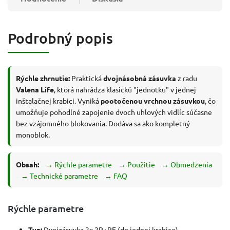
Podrobný popis
Rýchle zhrnutie:
Praktická
dvojnásobná zásuvka
z radu
Valena Life
, ktorá nahrádza klasickú "jednotku" v jednej
inštalačnej krabici. Vyniká
pootočenou vrchnou zásuvkou
, čo
umožňuje pohodlné zapojenie dvoch uhlových vidlíc súčasne
bez vzájomného blokovania. Dodáva sa ako kompletný
monoblok.
Obsah:
→ Rýchle parametre
→ Použitie
→ Obmedzenia
→ Technické parametre
→ FAQ
Rýchle parametre
Typ:
Dvojzásuvka 2x 2P+PE (do jednej krabice)