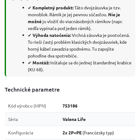
✔
Kompletný produkt:
Táto dvojzásuvka je tzv.
monoblok. Rámik je jej pevnou súčasťou.
Nie je
možné
ju vložiť do viacnásobných rámikov (napr.
vedľa vypínača pod jeden rámik).
✔
Výhoda natočenia:
Vrchná zásuvka je pootočená.
To rieši častý problém klasických dvojzásuviek, kde
horný kábel zavadzia spodnému. Tu zapojíte
pohodlne dva spotrebiče.
✔
Montáž:
Inštaluje sa do jednej štandardnej krabice
(KU 68).
Technické parametre
Kód výrobcu (MPN)
753186
Séria
Valena Life
Konfigurácia
2x 2P+PE
(francúzsky typ)