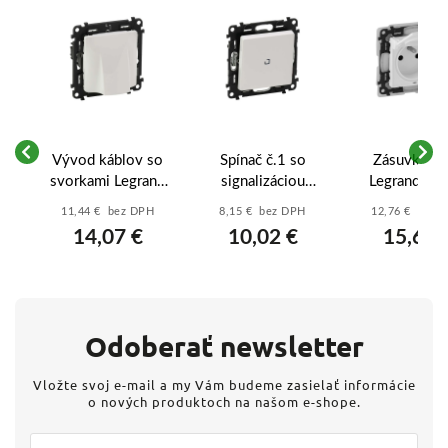
á
Vývod káblov so
Spínač č.1 so
Zásuvka IP
TP
svorkami Legrand
signalizáciou
Legrand Val
a
Valena Life
zapnutia Legrand
Life (753179
11,44 € bez DPH
8,15 € bez DPH
12,76 € bez 
-
(753133) - Biely,
Valena Life
Biela s vie
14,07 €
10,02 €
15,69 
5x2,5 mm2
(752104) - Biely
Odoberať newsletter
Vložte svoj e-mail a my Vám budeme zasielať informácie
o nových produktoch na našom e-shope.