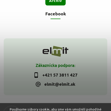
Archív
Facebook
Zákaznícka podpora:
+421 57 3811 427
elmit@elmit.sk
Používame súbory cookie, aby sme vám umožnili pohodlné