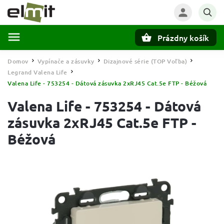
Prázdny košík
Hľadať
Domov
Vypínače a zásuvky
Dizajnové série (TOP Voľba)
/
/
/
Legrand Valena Life
/
Valena Life - 753254 - Dátová zásuvka 2xRJ45 Cat.5e FTP - Béžová
Valena Life - 753254 - Dátová
zásuvka 2xRJ45 Cat.5e FTP -
Béžová