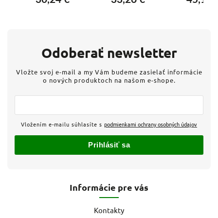
Biela
Čierna matná
Hliník
Odoberať newsletter
Vložte svoj e-mail a my Vám budeme zasielať informácie
o nových produktoch na našom e-shope.
Vložením e-mailu súhlasíte s
podmienkami ochrany osobných údajov
Prihlásiť sa
Informácie pre vás
Kontakty