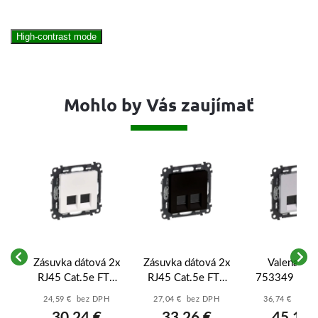
High-contrast mode
Mohlo by Vás zaujímať
Zásuvka dátová 2x
Zásuvka dátová 2x
Valena Life
RJ45 Cat.5e FTP
RJ45 Cat.5e FTP
753349 - Dá
a
Legrand Valena
Legrand Valena
zásuvka 2xR
24,59 € bez DPH
27,04 € bez DPH
36,74 € bez 
-
Life (753154) -
Life (756354) -
Cat.6A STP
30,24 €
33,26 €
45,19 