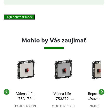
High-contrast mode
Mohlo by Vás zaujímať
Valena Life -
Valena Life -
Reproduktor
tá
753172 -
753372 -
zásuvka Leg
á
Jednoduchá
Jednoduchá
Valena Lif
19,98 € bez DPH
23,00 € bez DPH
28,48 € bez 