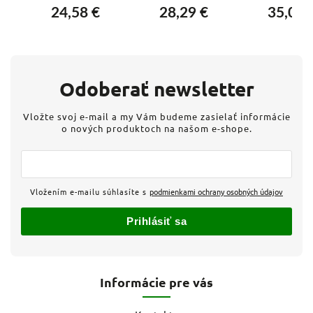
k
reproduktorová
reproduktorová
753278 dvoj
24,58 €
28,29 €
35,03 
zásuvka - Biela
zásuvka - Hliník
béžová
Odoberať newsletter
Vložte svoj e-mail a my Vám budeme zasielať informácie
o nových produktoch na našom e-shope.
Vložením e-mailu súhlasíte s
podmienkami ochrany osobných údajov
Prihlásiť sa
Informácie pre vás