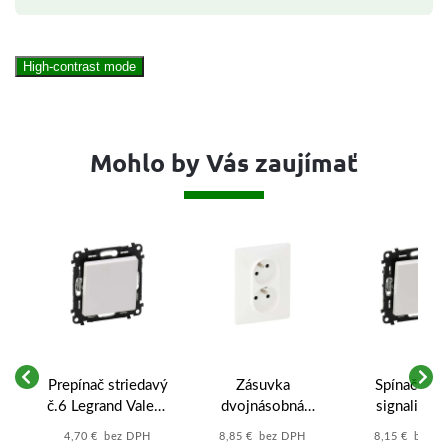
High-contrast mode
Mohlo by Vás zaujímať
4
Prepínač striedavý
Zásuvka
Spínač č.1 
a
č.6 Legrand Valena
dvojnásobná
signalizáci
-
Life (752106) -
Legrand Valena
zapnutia Leg
4,70 € bez DPH
8,85 € bez DPH
8,15 € bez 