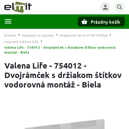
Prázdny košík
Hľadať
Domov
Vypínače a zásuvky
Dizajnové série (TOP Voľba)
/
/
/
Legrand Valena Life
/
Valena Life - 754012 - Dvojrámček s držiakom štítkov vodorovná
montáž - Biela
Valena Life - 754012 -
Dvojrámček s držiakom štítkov
vodorovná montáž - Biela