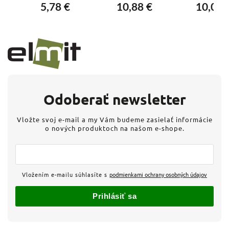
a
Biely, schodiskový
Life (753186) -
Valena Lif
5,78 €
10,88 €
10,02 
Biela, natočená
(752104) - B
Odoberať newsletter
Vložte svoj e-mail a my Vám budeme zasielať informácie
o nových produktoch na našom e-shope.
Vložením e-mailu súhlasíte s
podmienkami ochrany osobných údajov
Prihlásiť sa