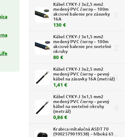
Kábel CYKY-J 3x2,5 mm2
medený PVC čierny – 100m
akciové balenie pre zásuvky
bica
16A
130 €
erna
Kábel CYKY-J 3x1,5 mm2
medený PVC čierny – 100m
akciové balenie pre svetelné
okruhy
Life
80 €
Kábel CYKY-J 3x2,5 mm2
medený PVC čierny – pevný
kábel na zásuvky 16A (metráž)
1,41 €
Kábel CYKY-J 3x1,5 mm2
medený PVC čierny – pevný
kábel na svetelné okruhy
(metráž)
0,86 €
Krabica inštalačná ASDT 70
(9002579019538) – hlboká 65