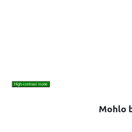
High-contrast mode
Mohlo b