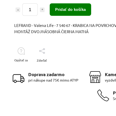
Pridať do košíka
LEFRAND - Valena Life - 7 540 67 - KRABICA NA POVRCHO
MONTÁŽ DVOJNÁSOBNÁ ČIERNA MATNÁ
Opýtať sa
Zdieľať
Doprava zadarmo
Kame
pri nákupe nad 75€ mimo ATYP
vyzdvi
P
S