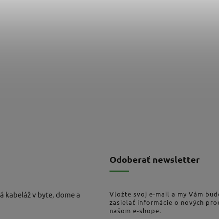
Odoberať newsletter
á kabeláž v byte, dome a
Vložte svoj e-mail a my Vám bu
zasielať informácie o nových pr
našom e-shope.