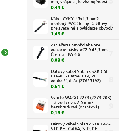
mm, spájacia, bezhalogénová
0,44 €
Kábel CYKY-J 5x1,5 mm2
medený PVC čierny - 5-žilový
pre svetelné a ovládacie obvody
1,46 €
Zatláčacia hmoždinka pre
viazacie pásky VCZ-9 43,5mm
Čierna – PA 6.6
Valena Life - 756365 -
Valena Life - 756349 -
0,08 €
Zásuvka TV-RD-SAT -
Dátová zásuvka 2xRJ45
priebežná - Čierna
Cat.6A STP - Čierna
Dátový kábel Solarix SXKD-5E-
20,97 € bez DPH
40,63 € bez DPH
FTP-PE - Cat5e, FTP, PE
25,79 €
49,97 €
vonkajší, drôt (27655192)
0,51 €
Svorka WAGO 2273 (2273-203)
– 3-vodičová, 2,5 mm2,
bezskrutková (oranžová)
0,18 €
Dátový kábel Solarix SXKD-6A-
STP-PE - Cat6A, STP, PE