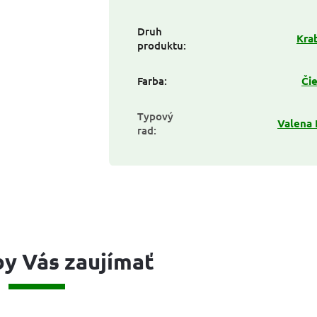
Druh
Kra
produktu
:
Farba
:
Či
Typový
Valena 
rad
:
y Vás zaujímať