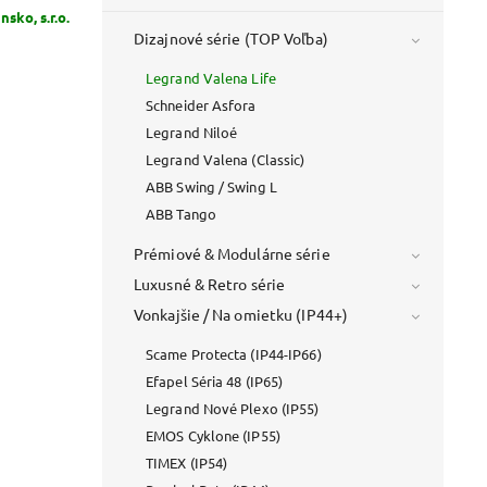
sko, s.r.o.
Dizajnové série (TOP Voľba)
Legrand Valena Life
Schneider Asfora
Legrand Niloé
Legrand Valena (Classic)
ABB Swing / Swing L
ABB Tango
Prémiové & Modulárne série
Luxusné & Retro série
Vonkajšie / Na omietku (IP44+)
Scame Protecta (IP44-IP66)
Efapel Séria 48 (IP65)
Legrand Nové Plexo (IP55)
EMOS Cyklone (IP55)
TIMEX (IP54)