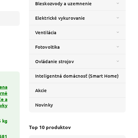
Bleskozvody a uzemnenie
Elektrické vykurovanie
Ventilácia
Fotovoltika
Ovládanie strojov
Inteligentná domácnosť (Smart Home)
lena
Akcie
erné
če a
Novinky
vky
6 kg
Top 10 produktov
681