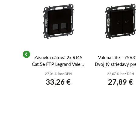
jnásobná
Zásuvka dátová 2x RJ45
Valena Life - 7563
ena Life
Cat.5e FTP Legrand Valena
Dvojitý striedavý pr
erna matná,
Life (756354) - Čierna
(5B) s orientačný
ez DPH
27,04 € bez DPH
22,67 € bez DPH
tná
matná
Čierna
0 €
33,26 €
27,89 €