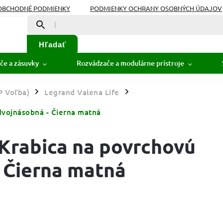
OBCHODNÉ PODMIENKY
PODMIENKY OCHRANY OSOBNÝCH ÚDAJOV
Hľadať
če a zásuvky
Rozvádzače a modulárne prístroje
P Voľba)
Legrand Valena Life
/
/
dvojnásobná - Čierna matná
- Krabica na povrchovú
 Čierna matná