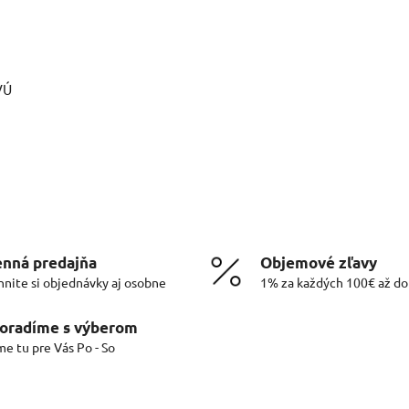
VÚ
nná predajňa
Objemové zľavy
hnite si objednávky aj osobne
1% za každých 100€ až d
oradíme s výberom
me tu pre Vás Po - So