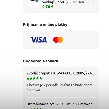
vonkajší, drôt (26000040)
0,78 €
Prijímame online platby
Hodnotenie tovaru
Zvodič prepätia KIWA PO I 3 E 280V/7kA B+C+D (T1+T2+T3) 3P - 81.201
+ kvalita je v poriadku dufam že bude dobre
fungovať
Uzemňovacia tyč - ZT 1,5 m - 1500mm/pr.25mm - Fe/Zn - f712112