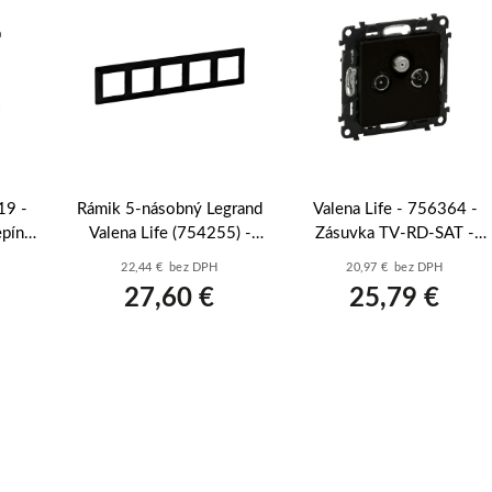
19 -
Rámik 5-násobný Legrand
Valena Life - 756364 -
epínač
Valena Life (754255) -
Zásuvka TV-RD-SAT -
m -
Čierny matný
koncová - Čierna
22,44 € bez DPH
20,97 € bez DPH
27,60 €
25,79 €