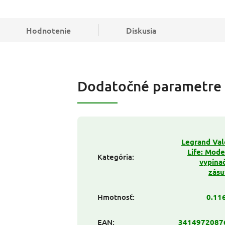
Hodnotenie
Diskusia
Dodatočné parametre
Legrand Va
Life: Mod
Kategória
:
vypína
zásu
Hmotnosť
:
0.11
EAN
:
3414972087