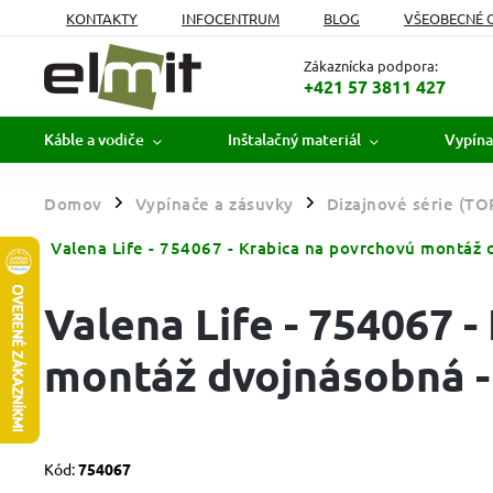
KONTAKTY
INFOCENTRUM
BLOG
VŠEOBECNÉ 
MOJA OBJEDNÁVKA
Zákaznícka podpora:
+421 57 3811 427
Káble a vodiče
Inštalačný materiál
Vypína
Domov
Vypínače a zásuvky
Dizajnové série (TO
/
/
Valena Life - 754067 - Krabica na povrchovú montáž 
Valena Life - 754067 
montáž dvojnásobná -
Kód:
754067