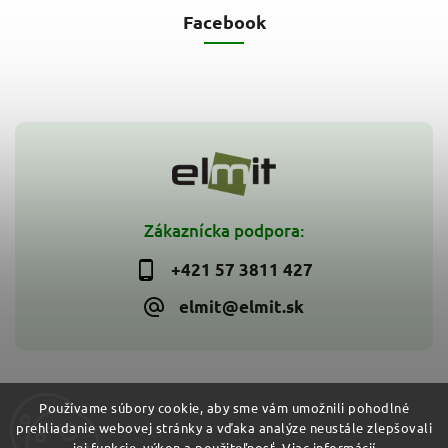
Facebook
Zákaznícka podpora:
+421 57 3811 427
elmit@elmit.sk
Používame súbory cookie, aby sme vám umožnili pohodlné
prehliadanie webovej stránky a vďaka analýze neustále zlepšovali
Copyright 2026
ELMIT - Elektroinštalačný materiál, svietidlá
.
jej funkcie, výkon a použiteľnosť.
Viac informácií