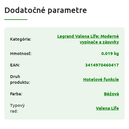
Dodatočné parametre
Legrand Valena Life: Moderné
Kategória
:
vypínače a zásuvky
Hmotnosť
:
0.019 kg
EAN
:
3414970460417
Druh
Hotelové funkcie
produktu
:
Farba
:
Béžová
Typový
Valena Life
rad
: