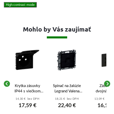
High-contrast mode
Mohlo by Vás zaujímať
ný
Krytka zásuvky
Spínač na žalúzie
Zásuvka
a
IP44 s viečkom
Legrand Valena
dvojnásob
-
Legrand Valena
Life (756329) -
Legrand Val
14,30 € bez DPH
18,21 € bez DPH
13,09 € bez 
Life (756862) -
Čierny matný
Life (756376
17,59 €
22,40 €
16,10 
Čierna matná
Čierna matn
kompletn