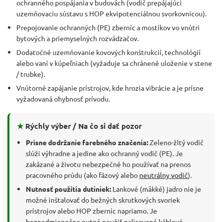
ochranného pospájania v budovách (vodič prepájajúci
uzemňovaciu sústavu s HOP ekvipotenciálnou svorkovnicou).
Prepojovanie ochranných (PE) zberníc a mostíkov vo vnútri
bytových a priemyselných rozvádzačov.
Dodatočné uzemňovanie kovových konštrukcií, technológií
alebo vaní v kúpeľniach (vyžaduje sa chránené uloženie v stene
/ trubke).
Vnútorné zapájanie prístrojov, kde hrozia vibrácie a je prísne
vyžadovaná ohybnosť prívodu.
★
Rýchly výber / Na čo si dať pozor
Prísne dodržanie farebného značenia:
Zeleno-žltý vodič
slúži výhradne a jedine ako ochranný vodič (PE). Je
zakázané a životu nebezpečné ho používať na prenos
pracovného prúdu (ako fázový alebo
neutrálny vodič
).
Nutnosť použitia dutiniek:
Lankové (mäkké) jadro nie je
možné inštalovať do bežných skrutkových svoriek
prístrojov alebo HOP zberníc napriamo. Je
bezpodmienečne nutné použiť nalisované káblové