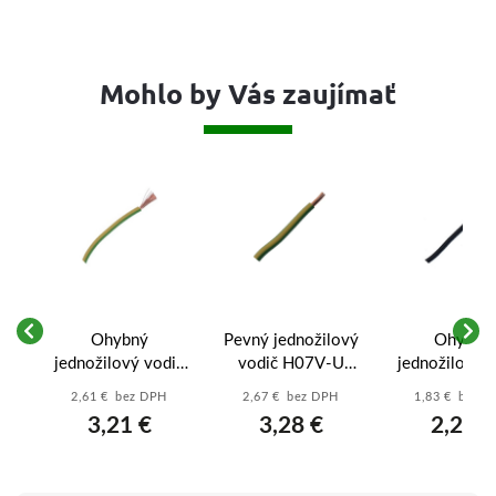
Mohlo by Vás zaujímať
Ohybný
Pevný jednožilový
Ohybný
ič
jednožilový vodič
vodič H07V-U
jednožilový 
m2
H07V-K 1x16
1x16 mm2 (CY),
H07V-K 1x
2,61 € bez DPH
2,67 € bez DPH
1,83 € bez 
tý
mm2 (CYA),
zeleno-žltý –
mm2 (CYA), č
3,21 €
3,28 €
2,25 €
zeleno-žltý –
Metráž
– Metráž
Metráž