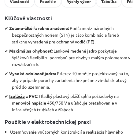
Vlastnosti
Použitie
Rýchly výber
Tabuľka
FAQ
Kľúčové vlastnosti
✔
Zeleno-žlté farebné značenie:
Podľa medzinárodných
bezpečnostných noriem (STN) je táto kombinácia farieb
striktne vyhradená pre
ochranný vodič (PE)
.
✔
Maximálna ohybnosť:
Lankové medené jadro poskytuje
špičkovú flexibilitu potrebnú pre ohyby s malým polomerom v
rozvádzačoch.
✔
Vysoká odolnosť jadra:
Prierez 10 mm² je projektovaný na to,
aby v prípade poruchy zariadenia bezpečne zviedol skratový
prúd
do uzemnenia.
✔
Izolácia
z PVC:
Hladký plastový plášť spĺňa požiadavky na
menovité napätie
450/750 V a uľahčuje preťahovanie v
inštalačných trubkách a žľaboch.
Použitie v elektrotechnickej praxi
Uzemňovanie vnútorných konštrukcií a realizácia hlavného