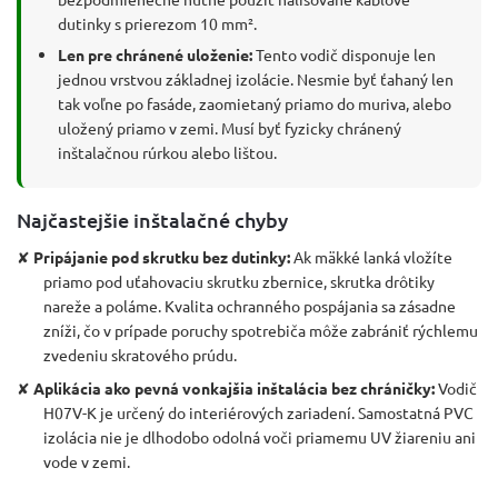
dutinky s prierezom 10 mm².
Len pre chránené uloženie:
Tento vodič disponuje len
jednou vrstvou základnej izolácie. Nesmie byť ťahaný len
tak voľne po fasáde, zaomietaný priamo do muriva, alebo
uložený priamo v zemi. Musí byť fyzicky chránený
inštalačnou rúrkou alebo lištou.
Najčastejšie inštalačné chyby
✘
Pripájanie pod skrutku bez dutinky:
Ak mäkké lanká vložíte
priamo pod uťahovaciu skrutku zbernice, skrutka drôtiky
nareže a poláme. Kvalita ochranného pospájania sa zásadne
zníži, čo v prípade poruchy spotrebiča môže zabrániť rýchlemu
zvedeniu skratového prúdu.
✘
Aplikácia ako pevná vonkajšia inštalácia bez chráničky:
Vodič
H07V-K je určený do interiérových zariadení. Samostatná PVC
izolácia nie je dlhodobo odolná voči priamemu UV žiareniu ani
vode v zemi.