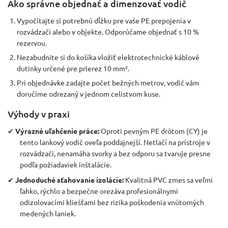
Ako správne objednať a dimenzovať vodič
Vypočítajte si potrebnú dĺžku pre vaše PE prepojenia v
rozvádzači alebo v objekte. Odporúčame objednať s 10 %
rezervou.
Nezabudnite si do košíka vložiť elektrotechnické káblové
dutinky určené pre prierez 10 mm².
Pri objednávke zadajte počet bežných metrov, vodič vám
doručíme odrezaný v jednom celistvom kuse.
Výhody v praxi
✔
Výrazné uľahčenie práce:
Oproti pevným PE drôtom (CY) je
tento lankový vodič oveľa poddajnejší. Netlačí na prístroje v
rozvádzači, nenamáha svorky a bez odporu sa tvaruje presne
podľa požiadaviek inštalácie.
✔
Jednoduché sťahovanie izolácie:
Kvalitná PVC zmes sa veľmi
ľahko, rýchlo a bezpečne orezáva profesionálnymi
odizolovacími kliešťami bez rizika poškodenia vnútorných
medených laniek.