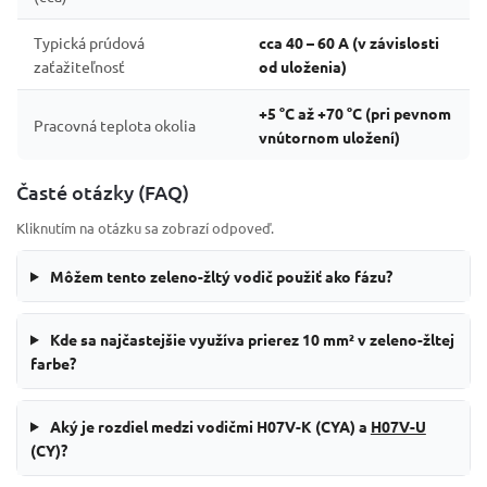
Typická prúdová
cca 40 – 60 A (v závislosti
zaťažiteľnosť
od uloženia)
+5 °C až +70 °C (pri pevnom
Pracovná teplota okolia
vnútornom uložení)
Časté otázky (FAQ)
Kliknutím na otázku sa zobrazí odpoveď.
Môžem tento zeleno-žltý vodič použiť ako fázu?
Kde sa najčastejšie využíva prierez 10 mm² v zeleno-žltej
farbe?
Aký je rozdiel medzi vodičmi H07V-K (CYA) a
H07V-U
(CY)?