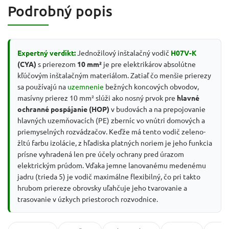
Podrobný popis
Expertný verdikt:
Jednožilový inštalačný vodič
H07V-K
(CYA)
s prierezom
10 mm²
je pre elektrikárov absolútne
kľúčovým inštalačným materiálom. Zatiaľ čo menšie prierezy
sa používajú na
uzemnenie
bežných koncových obvodov,
masívny prierez 10 mm² slúži ako nosný prvok pre
hlavné
ochranné pospájanie (HOP)
v budovách a na prepojovanie
hlavných uzemňovacích (PE) zberníc vo vnútri domových a
priemyselných rozvádzačov. Keďže má tento vodič zeleno-
žltú farbu izolácie, z hľadiska platných noriem je jeho funkcia
prísne vyhradená len pre účely ochrany pred úrazom
elektrickým prúdom. Vďaka jemne lanovanému medenému
jadru (trieda 5) je vodič maximálne flexibilný, čo pri takto
hrubom priereze obrovsky uľahčuje jeho tvarovanie a
trasovanie v úzkych priestoroch rozvodnice.