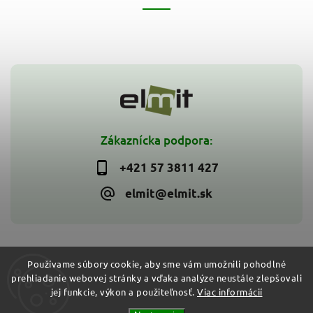
Zákaznícka podpora:
+421 57 3811 427
elmit@elmit.sk
Používame súbory cookie, aby sme vám umožnili pohodlné
prehliadanie webovej stránky a vďaka analýze neustále zlepšovali
Copyright 2026
ELMIT - Elektroinštalačný materiál, svietidlá
.
jej funkcie, výkon a použiteľnosť.
Viac informácií
Všetky práva vyhradené.
Vytvořil
Shoptet
| Design
Shoptak.cz