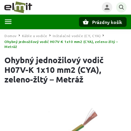
Prázdny košík
Hľadať
Domov
Káble a vodiče
Inštalačné vodiče (CY, CYA)
/
/
/
Ohybný jednožilový vodič H07V-K 1x10 mm2 (CYA), zeleno-žltý –
Metráž
Ohybný jednožilový vodič
H07V-K 1x10 mm2 (CYA),
zeleno-žltý – Metráž