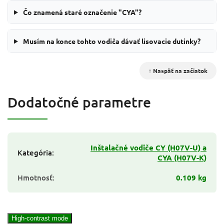
Čo znamená staré označenie "CYA"?
Musím na konce tohto vodiča dávať lisovacie dutinky?
↑ Naspäť na začiatok
Dodatočné parametre
Inštalačné vodiče CY (H07V-U) a
Kategória
:
CYA (H07V-K)
Hmotnosť
:
0.109 kg
High-contrast mode