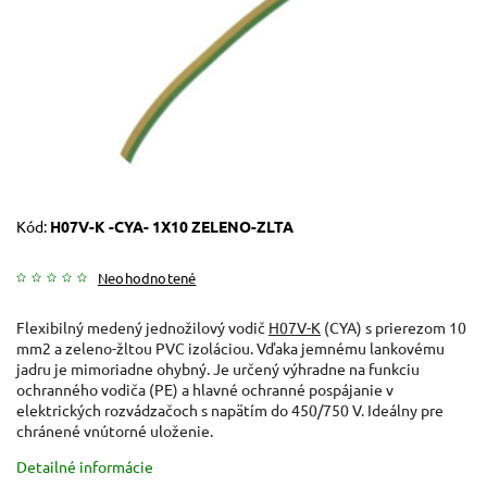
Kód:
H07V-K -CYA- 1X10 ZELENO-ZLTA
Neohodnotené
Flexibilný medený jednožilový vodič
H07V-K
(CYA) s prierezom 10
mm2 a zeleno-žltou PVC izoláciou. Vďaka jemnému lankovému
jadru je mimoriadne ohybný. Je určený výhradne na funkciu
ochranného vodiča (PE) a hlavné ochranné pospájanie v
elektrických rozvádzačoch s napätím do 450/750 V. Ideálny pre
chránené vnútorné uloženie.
Detailné informácie