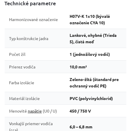
Technické parametre
H07V-K 1x10 (bývalé
Harmonizované označenie
označenie CYA 10)
Lankové, ohybné (Trieda
Typ konštrukcie jadra
5), čistá meď
Počet žíl
1 (jednožilový vodič)
Prierez vodiča
10,0 mm²
Zeleno-žltá (štandard pre
Farba izolácie
ochranný vodič PE)
Materiál izolácie
PVC (polyvinylchlorid)
Menovité
napätie
(U0 / U)
450 / 750 V
Vonkajší priemer vodiča
6,0 – 6,8 mm
(cca)