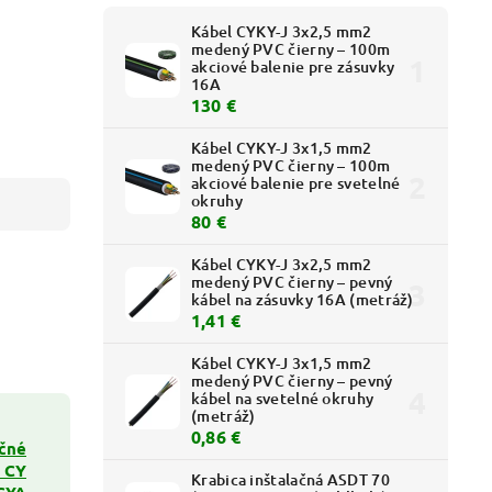
Kábel CYKY-J 3x2,5 mm2
medený PVC čierny – 100m
akciové balenie pre zásuvky
16A
130 €
Kábel CYKY-J 3x1,5 mm2
medený PVC čierny – 100m
akciové balenie pre svetelné
okruhy
80 €
Kábel CYKY-J 3x2,5 mm2
medený PVC čierny – pevný
kábel na zásuvky 16A (metráž)
1,41 €
Kábel CYKY-J 3x1,5 mm2
medený PVC čierny – pevný
kábel na svetelné okruhy
(metráž)
0,86 €
ačné
e CY
Krabica inštalačná ASDT 70
 CYA