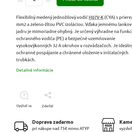
Flexibilný medený jednožilový vodič
H07V-K
(CYA) s prier
mm2 a zeleno-žltou PVC izoláciou. Vďaka jemnému lanko
jadru je mimoriadne ohybný. Je určený výhradne na funkc
ochranného vodiča (PE) a bezpečné uzemňovanie
vysokovýkonných 32 A okruhov v rozvádzačoch. Je ideáln
ochranné pospájanie a chránené uloženie v inštalačných
trubkách.
Detailné informácie
Opýtať sa
Zdieľať
Doprava zadarmo
Kame
pri nákupe nad 75€ mimo ATYP
vyzdvi