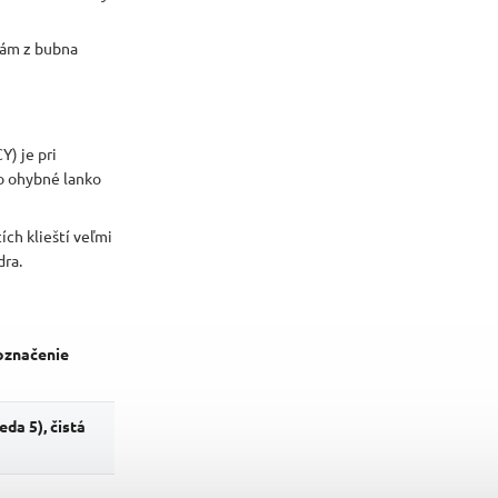
vám z bubna
Y) je pri
o ohybné lanko
ch klieští veľmi
dra.
označenie
da 5), čistá