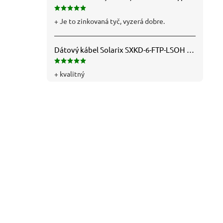
+ Je to zinkovaná tyč, vyzerá dobre.
Dátový kábel Solarix SXKD-6-FTP-LSOH - Cat6, FTP, LSOH, drôt (26000005)
+ kvalitný