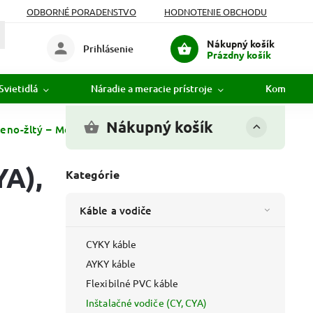
ODBORNÉ PORADENSTVO
HODNOTENIE OBCHODU
Nákupný košík
Prihlásenie
Prázdny košík
Svietidlá
Náradie a meracie prístroje
Komunikác
Nákupný košík
eno-žltý – Metráž
YA),
Kategórie
Káble a vodiče
CYKY káble
AYKY káble
Flexibilné PVC káble
Inštalačné vodiče (CY, CYA)