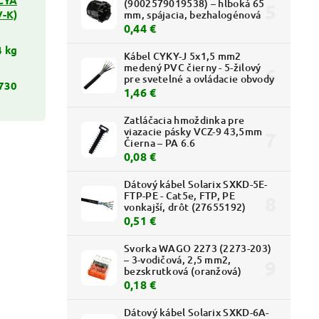
(9002579019538) – hlboká 65
-K)
mm, spájacia, bezhalogénová
0,44 €
4 kg
Kábel CYKY-J 5x1,5 mm2
medený PVC čierny - 5-žilový
pre svetelné a ovládacie obvody
730
1,46 €
Zatláčacia hmoždinka pre
viazacie pásky VCZ-9 43,5mm
Čierna – PA 6.6
0,08 €
Dátový kábel Solarix SXKD-5E-
FTP-PE - Cat5e, FTP, PE
vonkajší, drôt (27655192)
0,51 €
Svorka WAGO 2273 (2273-203)
– 3-vodičová, 2,5 mm2,
bezskrutková (oranžová)
0,18 €
Dátový kábel Solarix SXKD-6A-