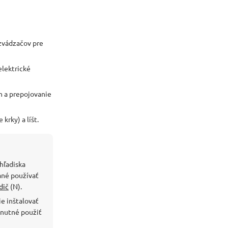
ozvádzačov pre
lektrické
h a prepojovanie
krky) a líšt.
hľadiska
ané používať
dič
(N).
e inštalovať
 nutné použiť