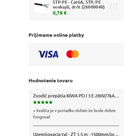
STP-PE - Cat6A, STP, PE
vonkajší, drôt (26000040)
0,78 €
Prijímame online platby
Hodnotenie tovaru
Zvodič prepätia KIWA PO I 3 E 280V/7kA B+C+D (T1+T2+T3) 3P - 81.201
+ kvalita je v poriadku dufam že bude dobre
fungovať
Uzemňovacia tyč - ZT 1,5 m - 1500mm/pr.25mm - Fe/Zn - f712112