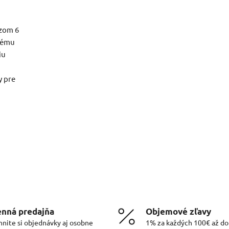
ezom 6
vému
iu
y pre
nná predajňa
Objemové zľavy
hnite si objednávky aj osobne
1% za každých 100€ až d