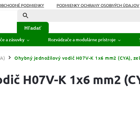
OBCHODNÉ PODMIENKY
PODMIENKY OCHRANY OSOBNÝCH ÚDAJOV
Hľadať
če a zásuvky
Rozvádzače a modulárne prístroje
YA)
Ohybný jednožilový vodič H07V-K 1x6 mm2 (CYA), zel
/
odič H07V-K 1x6 mm2 (C