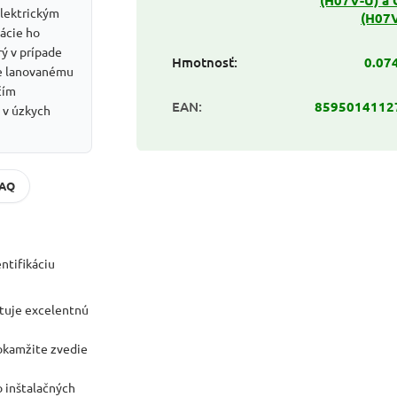
elektrickým
(H07V
ácie ho
rý v prípade
Hmotnosť
:
0.07
ne lanovanému
čím
EAN
:
8595014112
 v úzkych
FAQ
ntifikáciu
tuje excelentnú
okamžite zvedie
o inštalačných