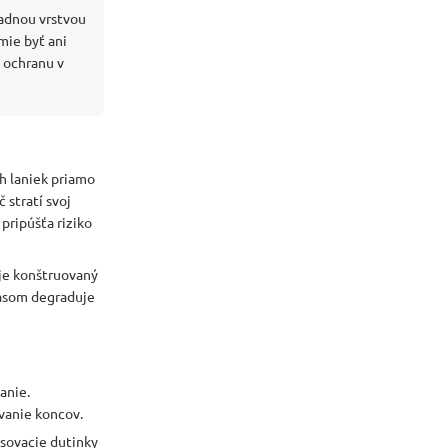
ladnou vrstvou
mie byť ani
 ochranu v
 laniek priamo
 stratí svoj
ripúšťa riziko
je konštruovaný
časom degraduje
anie.
vanie koncov.
isovacie dutinky