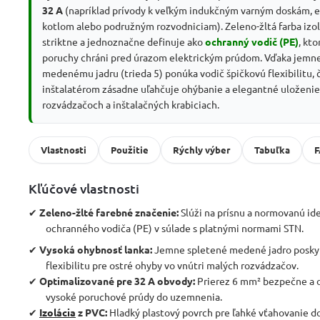
32 A
(napríklad prívody k veľkým indukčným varným doskám, 
kotlom alebo podružným rozvodniciam). Zeleno-žltá farba izol
striktne a jednoznačne definuje ako
ochranný vodič (PE)
, kto
poruchy chráni pred úrazom elektrickým prúdom. Vďaka jem
medenému jadru (trieda 5) ponúka vodič špičkovú flexibilitu, 
inštalatérom zásadne uľahčuje ohýbanie a elegantné uloženie
rozvádzačoch a inštalačných krabiciach.
Vlastnosti
Použitie
Rýchly výber
Tabuľka
Kľúčové vlastnosti
✔
Zeleno-žlté farebné značenie:
Slúži na prísnu a normovanú ide
ochranného vodiča (PE) v súlade s platnými normami STN.
✔
Vysoká ohybnosť lanka:
Jemne spletené medené jadro posky
flexibilitu pre ostré ohyby vo vnútri malých rozvádzačov.
✔
Optimalizované pre 32 A obvody:
Prierez 6 mm² bezpečne a 
vysoké poruchové prúdy do uzemnenia.
✔
Izolácia
z PVC:
Hladký plastový povrch pre ľahké vťahovanie d