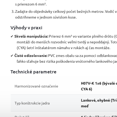
s prierezom 6 mm².
Zadajte do objednávky celkový počet bežných metrov. Vodič 
odstrihneme v jednom súvislom kuse.
Výhody v praxi
✔
Skvelá manipulácia:
Prierez 6 mm² vo variante plného drôtu (C
montáži do menších rozvodníc veľmi tvrdý a nepoddajný. Tot
(CYA) šetrí inštalatérom námahu v rukách aj čas montáže.
✔
Čisté odizolovanie:
PVC zmes obalu sa za pomoci odblankovací
ľahko sťahuje bez rizika poškodenia vnútorného lankového ja
Technické parametre
H07V-K 1x6 (bývalé 
Harmonizované označenie
CYA 6)
Lankové, ohybné (Trie
Typ konštrukcie jadra
meď
Počet žíl
1 (jednožilový vodič)