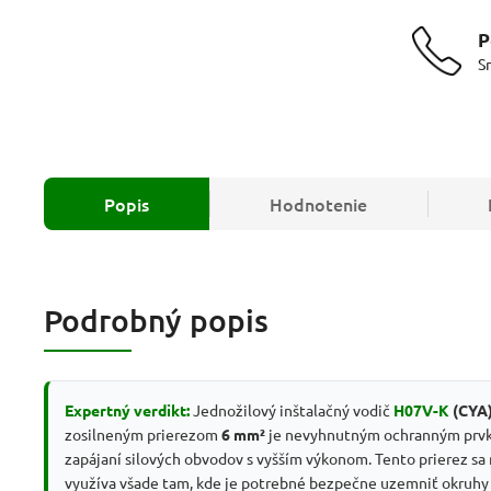
P
S
Popis
Hodnotenie
Podrobný popis
Expertný verdikt:
Jednožilový inštalačný vodič
H07V-K
(CYA
zosilneným prierezom
6 mm²
je nevyhnutným ochranným prvk
zapájaní silových obvodov s vyšším výkonom. Tento prierez sa
využíva všade tam, kde je potrebné bezpečne uzemniť okruhy 