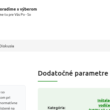
oradíme s výberom
me tu pre Vás Po - So
Diskusia
Dodatočné parametre
)
so
om pri
Inštal
 normatívne
vodič
Kategória
:
istené na
(H07V-U) a