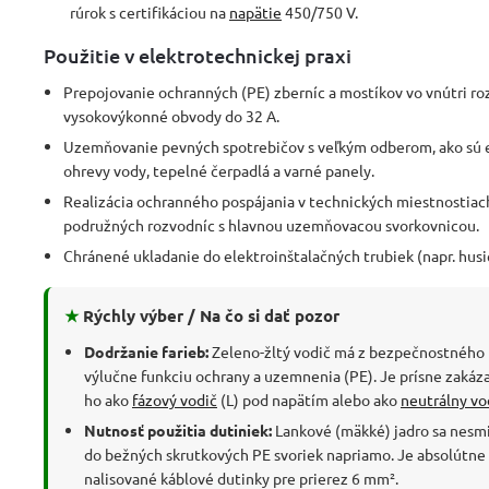
rúrok s certifikáciou na
napätie
450/750 V.
Použitie v elektrotechnickej praxi
Prepojovanie ochranných (PE) zberníc a mostíkov vo vnútri r
vysokovýkonné obvody do 32 A.
Uzemňovanie pevných spotrebičov s veľkým odberom, ako sú e
ohrevy vody, tepelné čerpadlá a varné panely.
Realizácia ochranného pospájania v technických miestnostiac
podružných rozvodníc s hlavnou uzemňovacou svorkovnicou.
Chránené ukladanie do elektroinštalačných trubiek (napr. husie 
★
Rýchly výber / Na čo si dať pozor
Dodržanie farieb:
Zeleno-žltý vodič má z bezpečnostného 
výlučne funkciu ochrany a uzemnenia (PE). Je prísne zakáz
ho ako
fázový vodič
(L) pod napätím alebo ako
neutrálny vo
Nutnosť použitia dutiniek:
Lankové (mäkké) jadro sa nesmi
do bežných skrutkových PE svoriek napriamo. Je absolútne
nalisované káblové dutinky pre prierez 6 mm².