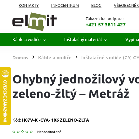
KONTAKTY
INFOCENTRUM
BLOG
VŠEOBECNÉ 
MOJA OBJEDNÁVKA
Zákaznícka podpora:
+421 57 3811 427
Káble a vodiče
Inštalačný materiál
Vypína
Domov
Káble a vodiče
Inštalačné vodiče (CY, C
/
/
Ohybný jednožilový v
zeleno-žltý – Metráž
Kód:
H07V-K -CYA- 1X6 ZELENO-ZLTA
Neohodnotené