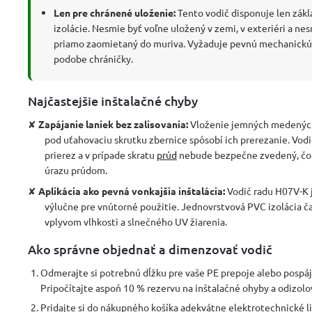
Len pre chránené uloženie:
Tento vodič disponuje len zák
izolácie. Nesmie byť voľne uložený v zemi, v exteriéri a nes
priamo zaomietaný do muriva. Vyžaduje pevnú mechanickú
podobe chráničky.
Najčastejšie inštalačné chyby
✘
Zapájanie laniek bez zalisovania:
Vloženie jemných medených
pod uťahovaciu skrutku zbernice spôsobí ich prerezanie. Vodič
prierez a v prípade skratu
prúd
nebude bezpečne zvedený, čo p
úrazu prúdom.
✘
Aplikácia ako pevná vonkajšia inštalácia:
Vodič radu H07V-K 
výlučne pre vnútorné použitie. Jednovrstvová PVC izolácia 
vplyvom vlhkosti a slnečného UV žiarenia.
Ako správne objednať a dimenzovať vodič
Odmerajte si potrebnú dĺžku pre vaše PE prepoje alebo pospáj
Pripočítajte aspoň 10 % rezervu na inštalačné ohyby a odizolo
Pridajte si do nákupného košíka adekvátne elektrotechnické l