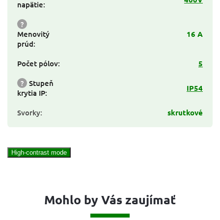
napätie
:
?
Menovitý
16 A
prúd
:
Počet pólov
:
5
?
Stupeň
IP54
krytia IP
:
Svorky
:
skrutkové
High-contrast mode
Mohlo by Vás zaujímať