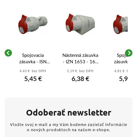
 -
Spojovacia
Nástenná zásuvka
Spojovaci
V
zásuvka - ISN
- IZN 1653 - 16A
zásuvka - 
1653 - 16A - 5-
- 5-pól - IP 44
3243 - 32A 
4,43 € bez DPH
5,19 € bez DPH
4,81 € bez 
pól - IP 44
pól - IP 4
5,45 €
6,38 €
5,92 €
Odoberať newsletter
Vložte svoj e-mail a my Vám budeme zasielať informácie
o nových produktoch na našom e-shope.