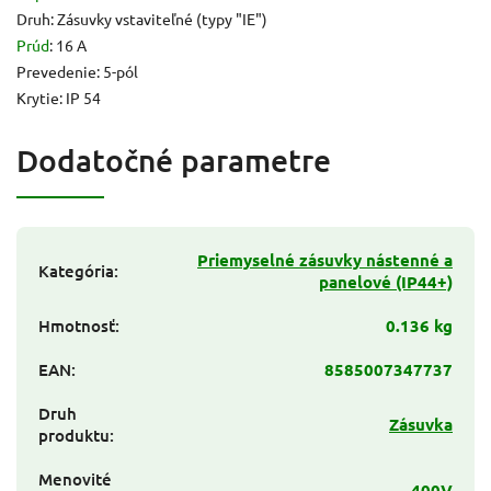
Druh: Zásuvky vstaviteľné (typy "IE")
Prúd
: 16 A
Prevedenie: 5-pól
Krytie: IP 54
Dodatočné parametre
Priemyselné zásuvky nástenné a
Kategória
:
panelové (IP44+)
Hmotnosť
:
0.136 kg
EAN
:
8585007347737
Druh
Zásuvka
produktu
:
Menovité
400V