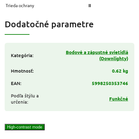
Trieda ochrany
II
Dodatočné parametre
Bodové a zápustné svietidlá
Kategória
:
(Downlighty)
Hmotnosť
:
0.62 kg
EAN
:
5998250353746
Podľa štýlu a
Funkčné
určenia
:
High-contrast mode