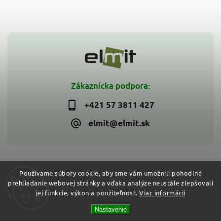
Zákaznícka podpora:
+421 57 3811 427
elmit@elmit.sk
Používame súbory cookie, aby sme vám umožnili pohodlné
prehliadanie webovej stránky a vďaka analýze neustále zlepšovali
Copyright 2026
ELMIT - Elektroinštalačný materiál, svietidlá
.
jej funkcie, výkon a použiteľnosť.
Viac informácií
Všetky práva vyhradené.
Vytvořil
Shoptet
| Design
Shoptak.cz
Nastavenie