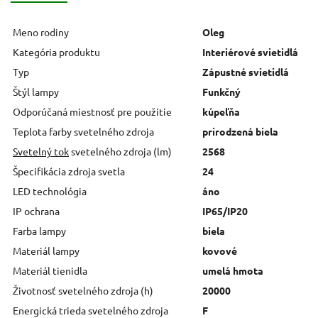
Meno rodiny
Oleg
Kategória produktu
Interiérové svietidlá
Typ
Zápustné svietidlá
Štýl lampy
Funkčný
Odporúčaná miestnosť pre použitie
kúpeľňa
Teplota farby svetelného zdroja
prirodzená biela
Svetelný tok
svetelného zdroja (lm)
2568
Špecifikácia zdroja svetla
24
LED technológia
áno
IP ochrana
IP65/IP20
Farba lampy
biela
Materiál lampy
kovové
Materiál tienidla
umelá hmota
Životnosť svetelného zdroja (h)
20000
Energická trieda svetelného zdroja
F