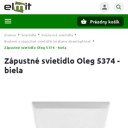
Prázdny košík
Hľadať
Domov
Svietidlá
Vnútorné svietidlá
/
/
/
Bodové a zápustné svietidlá (vrátane downlightov)
/
Zápustné svietidlo Oleg 5374 - biela
Zápustné svietidlo Oleg 5374 -
biela