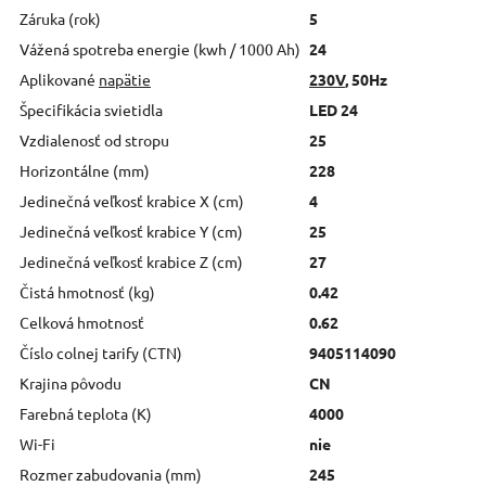
Záruka (rok)
5
Vážená spotreba energie (kwh / 1000 Ah)
24
Aplikované
napätie
230V
, 50Hz
Špecifikácia svietidla
LED 24
Vzdialenosť od stropu
25
Horizontálne (mm)
228
Jedinečná veľkosť krabice X (cm)
4
Jedinečná veľkosť krabice Y (cm)
25
Jedinečná veľkosť krabice Z (cm)
27
Čistá hmotnosť (kg)
0.42
Celková hmotnosť
0.62
Číslo colnej tarify (CTN)
9405114090
Krajina pôvodu
CN
Farebná teplota (K)
4000
Wi-Fi
nie
Rozmer zabudovania (mm)
245