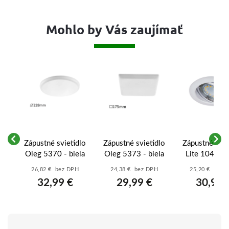
Mohlo by Vás zaujímať
lo
Zápustné svietidlo
Zápustné svietidlo
Zápustné svie
-
Oleg 5370 - biela
Oleg 5373 - biela
Lite 1049 - b
26,82 € bez DPH
24,38 € bez DPH
25,20 € bez 
32,99 €
29,99 €
30,99 