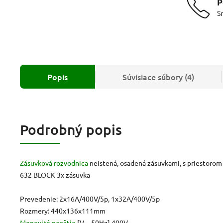
P
S
Popis
Súvisiace súbory (4)
Podrobný popis
Zásuvková rozvodnica
neistená, osadená zásuvkami, s priestorom 
632 BLOCK 3x zásuvka
Prevedenie: 2x16A/400V/5p, 1x32A/400V/5p
Rozmery: 440x136x111mm
Menovité napätie
[V ~ 50Hz] 400V