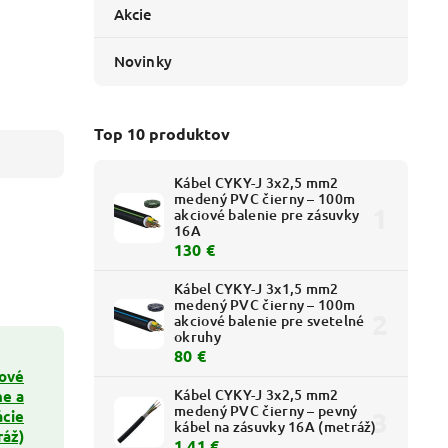
Akcie
Novinky
Top 10 produktov
Kábel CYKY-J 3x2,5 mm2
medený PVC čierny – 100m
akciové balenie pre zásuvky
16A
130 €
Kábel CYKY-J 3x1,5 mm2
medený PVC čierny – 100m
akciové balenie pre svetelné
okruhy
80 €
ové
Kábel CYKY-J 3x2,5 mm2
ne a
medený PVC čierny – pevný
cie
kábel na zásuvky 16A (metráž)
ráž)
1,41 €