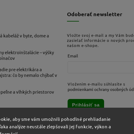
Odoberať newsletter
á kabeláž v byte, dome a
Vložte svoj e-mail a my Vám bu
zasielať informácie o nových pr
našom e-shope.
ny elektroinštalácie – výšky
Email
ypínačov
die pre elektrikára a
stra: čo by nemalo chýbať v
Vložením e-mailu súhlasíte s
podmienkami ochrany osobných úd
peľne a vlhkých priestorov
Prihlásiť sa
okie, aby sme vám umožnili pohodlné prehliadanie
aka analýze neustále zlepšovali jej funkcie, výkon a
nformácií