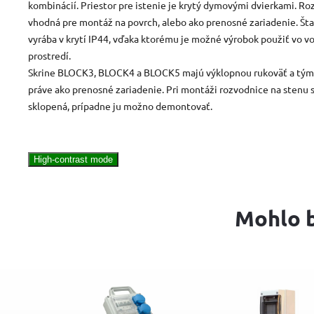
kombinácií. Priestor pre istenie je krytý dymovými dvierkami. Ro
vhodná pre montáž na povrch, alebo ako prenosné zariadenie. Št
vyrába v krytí IP44, vďaka ktorému je možné výrobok použiť vo 
prostredí.
Skrine BLOCK3, BLOCK4 a BLOCK5 majú výklopnou rukoväť a tým 
práve ako prenosné zariadenie. Pri montáži rozvodnice na stenu 
sklopená, prípadne ju možno demontovať.
High-contrast mode
Mohlo b