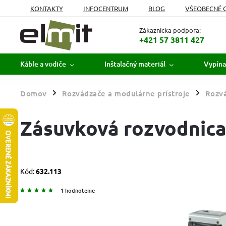
KONTAKTY
INFOCENTRUM
BLOG
VŠEOBECNÉ 
MOJA OBJEDNÁVKA
Zákaznícka podpora:
+421 57 3811 427
Káble a vodiče
Inštalačný materiál
Vypína
Domov
Rozvádzače a modulárne prístroje
Rozvá
/
/
Zásuvková rozvodnica 
Kód:
632.113
1 hodnotenie