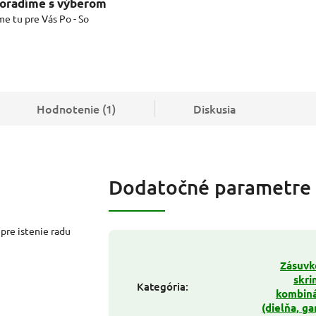
oradíme s výberom
me tu pre Vás Po - So
Hodnotenie (1)
Diskusia
Dodatočné parametre
pre istenie radu
Zásuvk
skri
Kategória
:
kombiná
(dielňa, ga