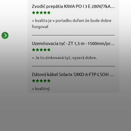
Zvodič prepätia KIWA PO I 3 E 280V/7kA B+C+D (T1+T2+T3) 3P - 81.201
+ kvalita je v poriadku dufam že bude dobre
fungovať
Zásuvková rozvodnica
Zásuvková rozvodnica
Uzemňovacia tyč - ZT 1,5 m - 1500mm/pr.25mm - Fe/Zn - f712112
Block - 632.3122 -
Block - 632.332W -
230/400V/4p
230/400V/5p
56,23 € bez DPH
60,60 € bez DPH
+ Je to zinkovaná tyč, vyzerá dobre.
69,16 €
74,54 €
Dátový kábel Solarix SXKD-6-FTP-LSOH - Cat6, FTP, LSOH, drôt (26000005)
+ kvalitný