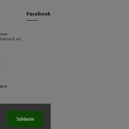
Facebook
deme
oduktoch na
ajov
Súhlasím