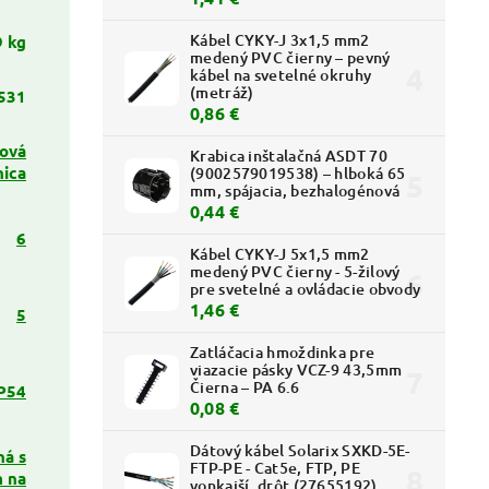
Kábel CYKY-J 3x1,5 mm2
9 kg
medený PVC čierny – pevný
kábel na svetelné okruhy
(metráž)
531
0,86 €
ová
Krabica inštalačná ASDT 70
nica
(9002579019538) – hlboká 65
mm, spájacia, bezhalogénová
0,44 €
6
Kábel CYKY-J 5x1,5 mm2
medený PVC čierny - 5-žilový
pre svetelné a ovládacie obvody
1,46 €
5
Zatláčacia hmoždinka pre
viazacie pásky VCZ-9 43,5mm
Čierna – PA 6.6
P54
0,08 €
Dátový kábel Solarix SXKD-5E-
ná s
FTP-PE - Cat5e, FTP, PE
 na
vonkajší, drôt (27655192)