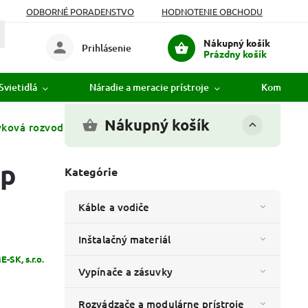
ODBORNÉ PORADENSTVO
HODNOTENIE OBCHODU
Nákupný košík
Prihlásenie
Prázdny košík
Svietidlá
Náradie a meracie prístroje
Komunikác
Nákupný košík
ková rozvodnica Block - 632.113 - 400V/5p
5p
Kategórie
Káble a vodiče
Inštalačný materiál
-SK, s.r.o.
Vypínače a zásuvky
Rozvádzače a modulárne prístroje