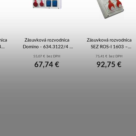
nica
Zásuvková rozvodnica
Zásuvková rozvodnica
4
Domino - 634.3122/4 -
SEZ ROS-I 1603 –
 / 4
230/400V/4p
32A/5p + 16A/5p +
55,07 € bez DPH
75,41 € bez DPH
)
2x230V, s istením
67,74 €
92,75 €
(10003496.00)