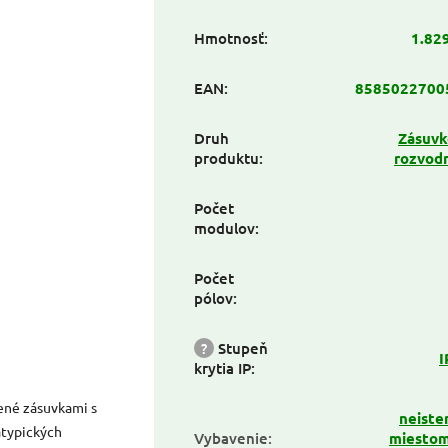
Hmotnosť
:
1.82
EAN
:
8585022700
Druh
Zásuvk
produktu
:
rozvod
Počet
modulov
:
Počet
pólov
:
?
Stupeň
I
krytia IP
:
ené zásuvkami s
neiste
atypických
Vybavenie
:
miestom