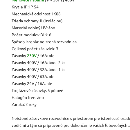
Krytie IP: IP 54
Mechanická odolnosť: IK08
Trieda ochrany: II (izoláciou)
Materiál odolný UV: áno
Počet modulov DIN: 6
Spôsob istenia: neistená rozvodnica
Celkový počet zásuviek: 3
Zásuvky
230V
/ 16A: nie
Zásuvky 400V / 16A: áno - 2 ks
Zásuvky 400V / 32A: áno - 1 ks
Zásuvky 400V / 63A: nie
Zásuvky 24V / 16A: nie
Trojfázové zásuvky: 5 pólové
Halogén free: áno
Záruka: 2 roky
Neistené zásuvkové rozvodnice s priestorom pre istenie, sú osad
vodičmi a tým sú pripravené pre dokončenie vašich ľubovoľných 