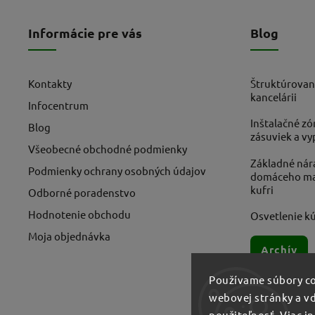
Informácie pre vás
Blog
Kontakty
Štruktúrovan
kancelárii
Infocentrum
Inštalačné zó
Blog
zásuviek a v
Všeobecné obchodné podmienky
Základné nára
Podmienky ochrany osobných údajov
domáceho maj
kufri
Odborné poradenstvo
Hodnotenie obchodu
Osvetlenie kú
Moja objednávka
Archív
Používame súbory co
webovej stránky a vď
použiteľnosť.
Viac i