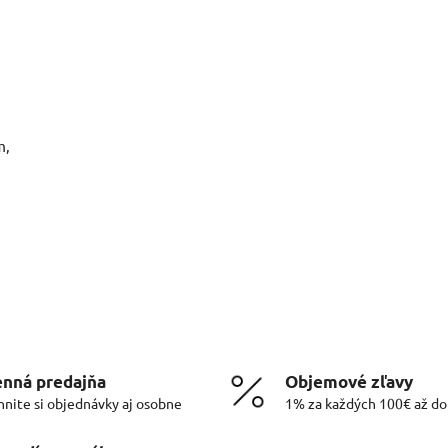
m,
nná predajňa
Objemové zľavy
hnite si objednávky aj osobne
1% za každých 100€ až d