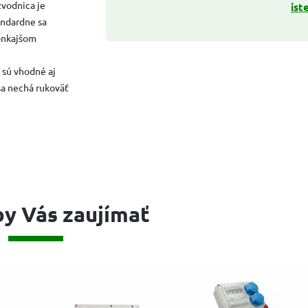
zvodnica je
ist
andardne sa
vonkajšom
sú vhodné aj
sa nechá rukoväť
y Vás zaujímať