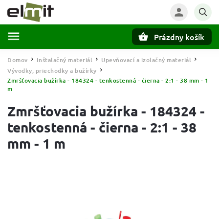
Prázdny košík
Hľadať
Domov
Inštalačný materiál
Upevňovací a izolačný materiál
/
/
/
Vývodky, priechodky a bužírky
/
Zmršťovacia bužírka - 184324 - tenkostenná - čierna - 2:1 - 38 mm - 1
m
Zmršťovacia bužírka - 184324 -
tenkostenná - čierna - 2:1 - 38
mm - 1 m