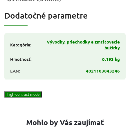
Dodatočné parametre
Vývodky, priechodky a zmršťovacie
Kategória
:
bužírky
Hmotnosť
:
0.193 kg
EAN
:
4021103843246
High-contrast mode
Mohlo by Vás zaujímať