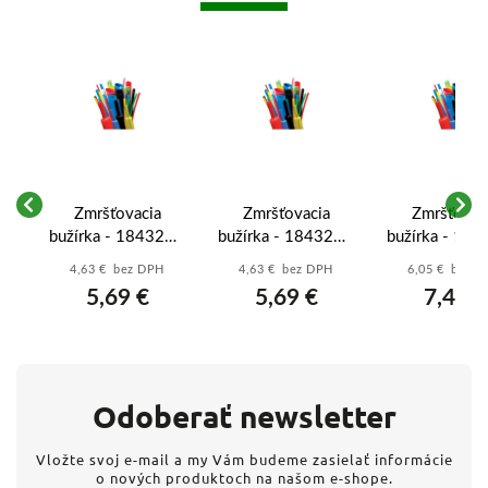
ava
Zmršťovacia
Zmršťovacia
Zmršťovac
4-
bužírka - 184328 -
bužírka - 184326 -
bužírka - 184
tenkostenná -
tenkostenná -
tenkostenn
4,63 € bez DPH
4,63 € bez DPH
6,05 € bez 
modrá - 2:1 - 38
červená - 2:1 - 38
čierna - 2:1 
5,69 €
5,69 €
7,44 €
mm - 1 m
mm - 1 m
mm - 1 
Odoberať newsletter
Vložte svoj e-mail a my Vám budeme zasielať informácie
o nových produktoch na našom e-shope.