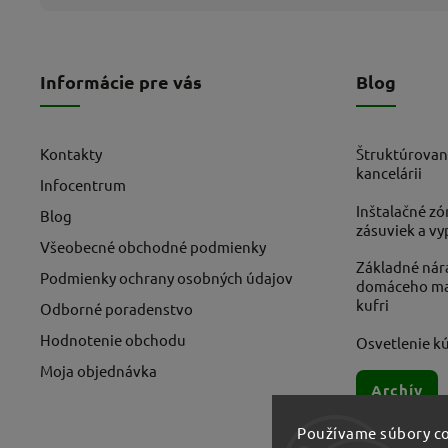
Informácie pre vás
Blog
Kontakty
Štruktúrovan
kancelárii
Infocentrum
Inštalačné zó
Blog
zásuviek a v
Všeobecné obchodné podmienky
Základné nára
Podmienky ochrany osobných údajov
domáceho maj
kufri
Odborné poradenstvo
Hodnotenie obchodu
Osvetlenie kú
Moja objednávka
Archív
Používame súbory co