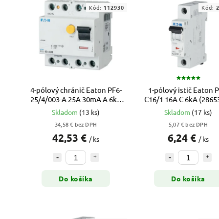
Kód:
112930
Kód:
4-pólový chránič Eaton PF6-
1-pólový istič Eaton P
25/4/003-A 25A 30mA A 6kA
C16/1 16A C 6kA (28653
(112930)
xPole Moeller
Skladom
(13 ks)
Skladom
(17 ks)
34,58 € bez DPH
5,07 € bez DPH
42,53 €
6,24 €
/ ks
/ ks
Do košíka
Do košíka