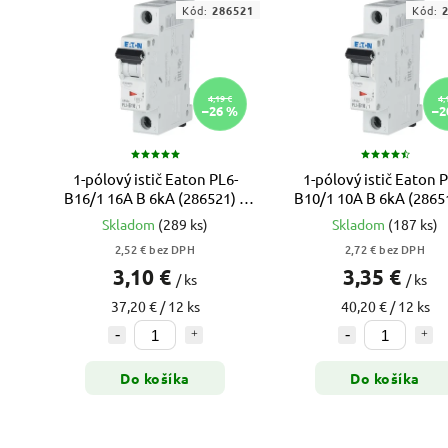
Kód:
286521
Kód:
4,19 €
4,
–26 %
–2
1-pólový istič Eaton PL6-
1-pólový istič Eaton P
B16/1 16A B 6kA (286521) –
B10/1 10A B 6kA (28651
xPole Moeller
xPole Moeller
Skladom
(289 ks)
Skladom
(187 ks)
2,52 € bez DPH
2,72 € bez DPH
3,10 €
3,35 €
/ ks
/ ks
37,20 € / 12 ks
40,20 € / 12 ks
Do košíka
Do košíka