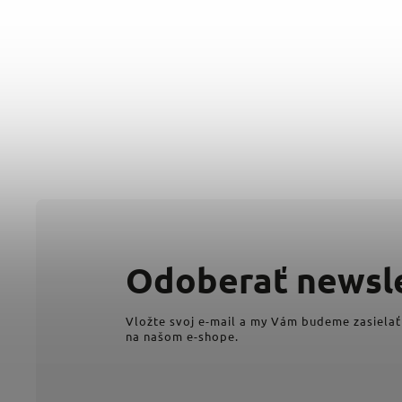
Odoberať newsl
Vložte svoj e-mail a my Vám budeme zasielať
na našom e-shope.