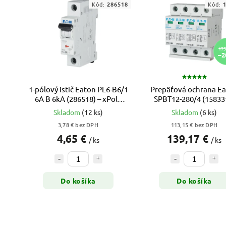
Kód:
286518
Kód:
175
–2
1-pólový istič Eaton PL6-B6/1
Prepäťová ochrana E
6A B 6kA (286518) – xPole
SPBT12-280/4 (158331
Moeller
T1+T2 / 4-pól
Skladom
(12 ks)
Skladom
(6 ks)
3,78 € bez DPH
113,15 € bez DPH
4,65 €
139,17 €
/ ks
/ ks
Do košíka
Do košíka