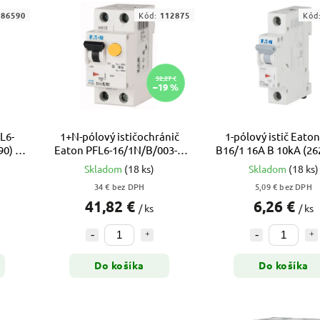
286590
Kód:
112875
Kód
52,27 €
–19 %
L6-
1+N-pólový ističochránič
1-pólový istič Eaton
0) –
Eaton PFL6-16/1N/B/003-A
B16/1 16A B 10kA (26
16A B 30mA A 6kA (112875)
xPole Moeller
Skladom
(18 ks)
Skladom
(18 ks)
34 € bez DPH
5,09 € bez DPH
41,82 €
6,26 €
/ ks
/ ks
Do košíka
Do košíka