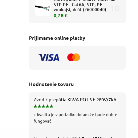
STP-PE - Cat6A, STP, PE
vonkajší, drôt (26000040)
0,78 €
Prijímame online platby
Hodnotenie tovaru
Zvodič prepätia KIWA PO I 3 E 280V/7kA B+C+D (T1+T2+T3) 3P - 81.201
+ kvalita je v poriadku dufam že bude dobre
fungovať