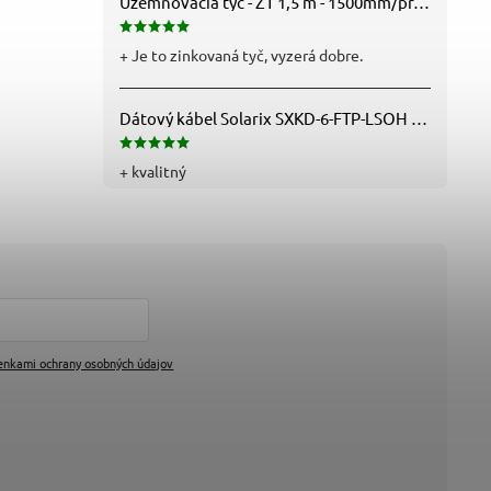
Uzemňovacia tyč - ZT 1,5 m - 1500mm/pr.25mm - Fe/Zn - f712112
+ Je to zinkovaná tyč, vyzerá dobre.
Dátový kábel Solarix SXKD-6-FTP-LSOH - Cat6, FTP, LSOH, drôt (26000005)
+ kvalitný
enkami ochrany osobných údajov