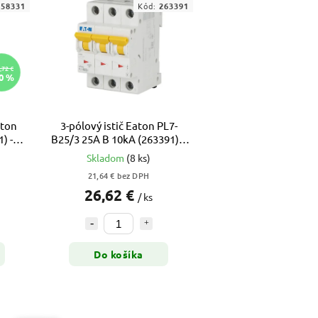
158331
Kód:
263391
,72 €
0 %
aton
3-pólový istič Eaton PL7-
) -
B25/3 25A B 10kA (263391) –
xPole Moeller
Skladom
(8 ks)
21,64 € bez DPH
26,62 €
/ ks
Do košíka