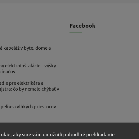
Facebook
á kabeláž v byte, dome a
ny elektroinštalácie – výšky
ypínačov
die pre elektrikára a
stra: čo by nemalo chýbať v
peľne a vlhkých priestorov
okie, aby sme vám umožnili pohodlné prehliadanie