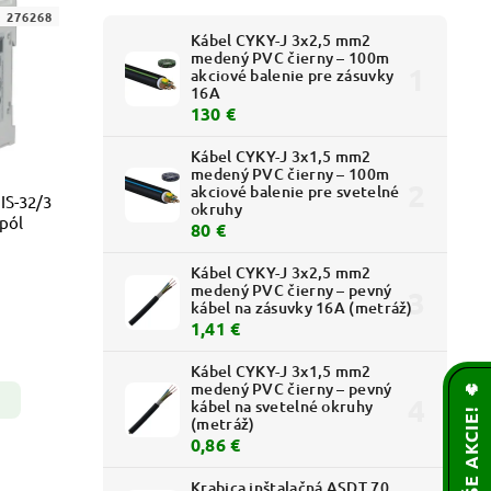
:
276268
Kábel CYKY-J 3x2,5 mm2
medený PVC čierny – 100m
akciové balenie pre zásuvky
16A
130 €
Kábel CYKY-J 3x1,5 mm2
medený PVC čierny – 100m
akciové balenie pre svetelné
IS-32/3
okruhy
-pól
80 €
Kábel CYKY-J 3x2,5 mm2
medený PVC čierny – pevný
kábel na zásuvky 16A (metráž)
1,41 €
Kábel CYKY-J 3x1,5 mm2
medený PVC čierny – pevný
kábel na svetelné okruhy
(metráž)
0,86 €
Krabica inštalačná ASDT 70