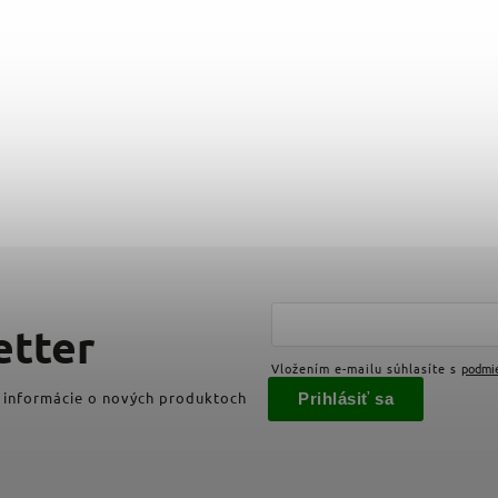
etter
Vložením e-mailu súhlasíte s
podmi
 informácie o nových produktoch
Prihlásiť sa