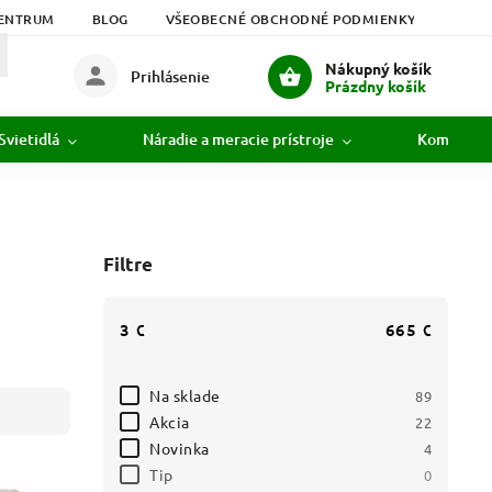
ENTRUM
BLOG
VŠEOBECNÉ OBCHODNÉ PODMIENKY
PODM
Nákupný košík
Prihlásenie
Prázdny košík
Svietidlá
Náradie a meracie prístroje
Komunikác
Filtre
3
€
665
€
Na sklade
89
Akcia
22
Novinka
4
Tip
0