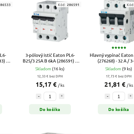
286533
Kód:
286591
Kód
L6-
3-pólový istič Eaton PL6-
Hlavný vypínač Eaton 
3) –
B25/3 25A B 6kA (286591) –
(276268) - 32 A / 3
xPole Moeller
Skladom
(16 ks)
Skladom
(9 ks)
12,33 € bez DPH
17,73 € bez DPH
15,17 €
21,81 €
/ ks
/ ks
Do košíka
Do košíka