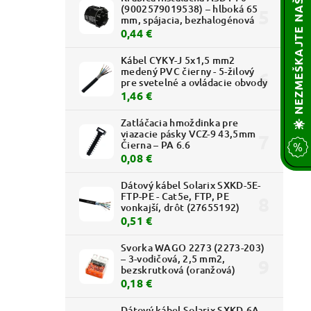
🌟 NEZMEŠKAJTE NAŠE AKCIE! 🔥
(9002579019538) – hlboká 65
mm, spájacia, bezhalogénová
0,44 €
Kábel CYKY-J 5x1,5 mm2
medený PVC čierny - 5-žilový
pre svetelné a ovládacie obvody
1,46 €
Zatláčacia hmoždinka pre
viazacie pásky VCZ-9 43,5mm
Čierna – PA 6.6
0,08 €
Dátový kábel Solarix SXKD-5E-
FTP-PE - Cat5e, FTP, PE
vonkajší, drôt (27655192)
0,51 €
Svorka WAGO 2273 (2273-203)
– 3-vodičová, 2,5 mm2,
bezskrutková (oranžová)
0,18 €
Dátový kábel Solarix SXKD-6A-