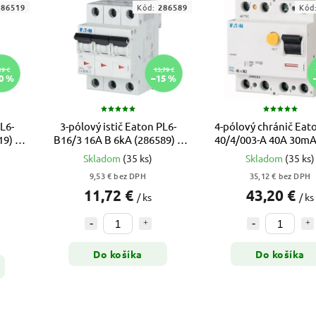
286519
Kód:
286589
Kód
19 €
13,79 €
0 %
–15 %
L6-
3-pólový istič Eaton PL6-
4-pólový chránič Eat
9) –
B16/3 16A B 6kA (286589) –
40/4/003-A 40A 30mA
xPole Moeller
(112933)
Skladom
(35 ks)
Skladom
(35 ks)
9,53 € bez DPH
35,12 € bez DPH
11,72 €
43,20 €
/ ks
/ ks
Do košíka
Do košíka