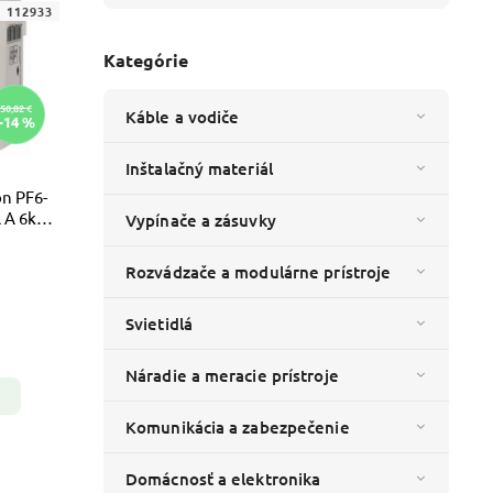
:
112933
Kategórie
50,82 €
Káble a vodiče
–14 %
Inštalačný materiál
on PF6-
 A 6kA
Vypínače a zásuvky
Rozvádzače a modulárne prístroje
Svietidlá
Náradie a meracie prístroje
Komunikácia a zabezpečenie
Domácnosť a elektronika