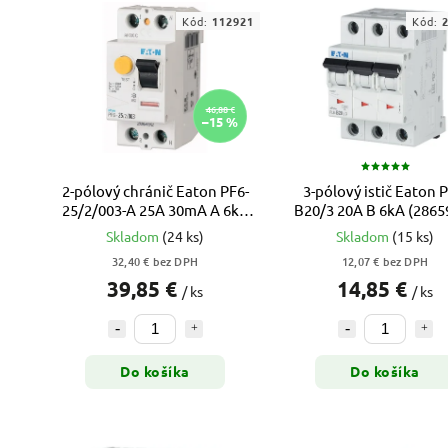
Kód:
112921
Kód:
46,88 €
–15 %
2-pólový chránič Eaton PF6-
3-pólový istič Eaton P
25/2/003-A 25A 30mA A 6kA
B20/3 20A B 6kA (28659
(112921)
xPole Moeller
Skladom
(24 ks)
Skladom
(15 ks)
32,40 € bez DPH
12,07 € bez DPH
39,85 €
14,85 €
/ ks
/ ks
Do košíka
Do košíka